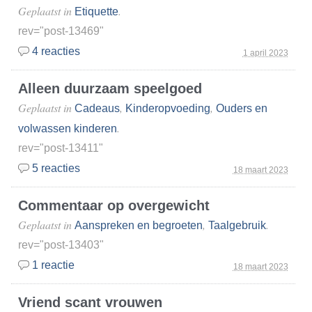
Geplaatst in
.
Etiquette
rev="post-13469"
4 reacties
1 april 2023
Alleen duurzaam speelgoed
Geplaatst in
,
,
Cadeaus
Kinderopvoeding
Ouders en
.
volwassen kinderen
rev="post-13411"
5 reacties
18 maart 2023
Commentaar op overgewicht
Geplaatst in
,
.
Aanspreken en begroeten
Taalgebruik
rev="post-13403"
1 reactie
18 maart 2023
Vriend scant vrouwen