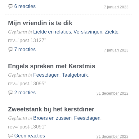
6 reacties
7 januari 2023
Mijn vriendin is te dik
Geplaatst in
,
,
.
Liefde en relaties
Verslavingen
Ziekte
rev="post-13127"
7 reacties
7 januari 2023
Engels spreken met Kerstmis
Geplaatst in
,
.
Feestdagen
Taalgebruik
rev="post-13095"
2 reacties
31 december 2022
Zweetstank bij het kerstdiner
Geplaatst in
,
.
Broers en zussen
Feestdagen
rev="post-13091"
Geen reacties
31 december 2022