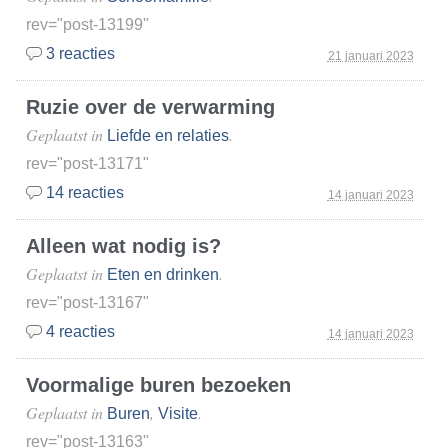
rev="post-13199"
3 reacties
21 januari 2023
Ruzie over de verwarming
Geplaatst in
.
Liefde en relaties
rev="post-13171"
14 reacties
14 januari 2023
Alleen wat nodig is?
Geplaatst in
.
Eten en drinken
rev="post-13167"
4 reacties
14 januari 2023
Voormalige buren bezoeken
Geplaatst in
,
.
Buren
Visite
rev="post-13163"