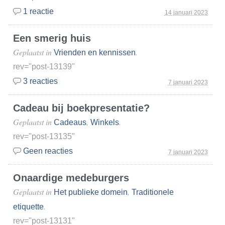
1 reactie
14 januari 2023
Een smerig huis
Geplaatst in
.
Vrienden en kennissen
rev="post-13139"
3 reacties
7 januari 2023
Cadeau bij boekpresentatie?
Geplaatst in
,
.
Cadeaus
Winkels
rev="post-13135"
Geen reacties
7 januari 2023
Onaardige medeburgers
Geplaatst in
,
Het publieke domein
Traditionele
.
etiquette
rev="post-13131"