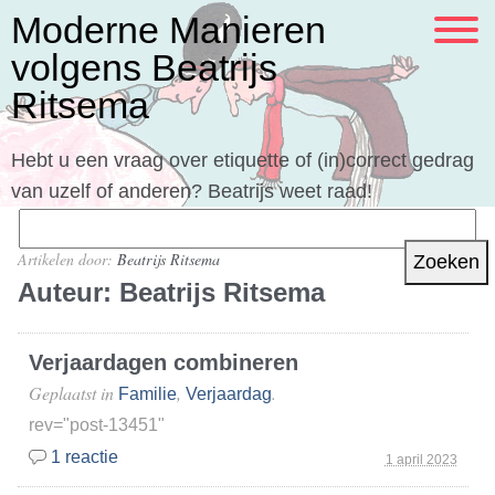
Moderne Manieren
volgens Beatrijs
Ritsema
Hebt u een vraag over etiquette of (in)correct gedrag
van uzelf of anderen? Beatrijs weet raad!
Zoeken
naar:
Artikelen door:
Beatrijs Ritsema
Auteur:
Beatrijs Ritsema
Verjaardagen combineren
Geplaatst in
,
.
Familie
Verjaardag
rev="post-13451"
1 reactie
1 april 2023