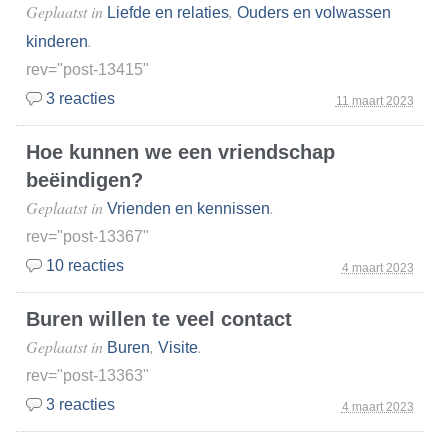
Geplaatst in
,
Liefde en relaties
Ouders en volwassen
.
kinderen
rev="post-13415"
3 reacties
11 maart 2023
Hoe kunnen we een vriendschap
beëindigen?
Geplaatst in
.
Vrienden en kennissen
rev="post-13367"
10 reacties
4 maart 2023
Buren willen te veel contact
Geplaatst in
,
.
Buren
Visite
rev="post-13363"
3 reacties
4 maart 2023