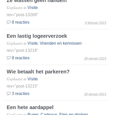
Ze wassen geen handen!
Geplaatst in
.
Visite
rev="post-13269"
8 reacties
4 februari 2023
Een lastig logeerverzoek
Geplaatst in
,
.
Visite
Vrienden en kennissen
rev="post-13219"
8 reacties
28 januari 2023
Wie betaalt het parkeren?
Geplaatst in
.
Visite
rev="post-13215"
3 reacties
28 januari 2023
Een hete aardappel
Geplaatst in
,
,
,
Buren
Cadeaus
Eten en drinken