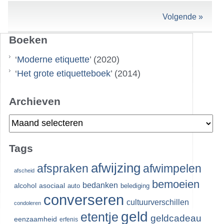
Volgende »
Boeken
‘
Moderne etiquette
’ (2020)
‘
Het grote etiquetteboek
’ (2014)
Archieven
Archieven
Tags
afwijzing
afspraken
afwimpelen
afscheid
bemoeien
bedanken
alcohol
asociaal
auto
belediging
converseren
cultuurverschillen
condoleren
geld
etentje
geldcadeau
eenzaamheid
erfenis