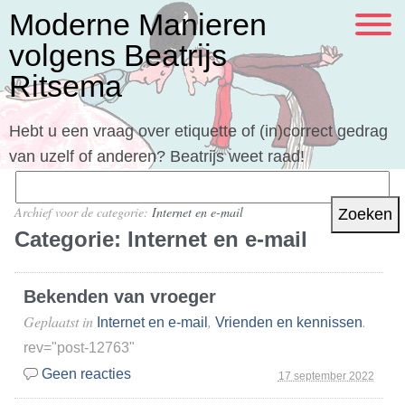
Moderne Manieren
volgens Beatrijs
Ritsema
Hebt u een vraag over etiquette of (in)correct gedrag
van uzelf of anderen? Beatrijs weet raad!
Zoeken
naar:
Archief voor de categorie:
Internet en e-mail
Categorie:
Internet en e-mail
Bekenden van vroeger
Geplaatst in
,
.
Internet en e-mail
Vrienden en kennissen
rev="post-12763"
Geen reacties
17 september 2022