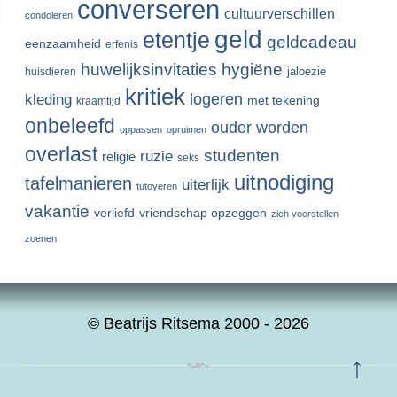
converseren
cultuurverschillen
condoleren
geld
etentje
geldcadeau
eenzaamheid
erfenis
huwelijksinvitaties
hygiëne
jaloezie
huisdieren
kritiek
logeren
kleding
met tekening
kraamtijd
onbeleefd
ouder worden
oppassen
opruimen
overlast
studenten
ruzie
religie
seks
uitnodiging
tafelmanieren
uiterlijk
tutoyeren
vakantie
verliefd
vriendschap opzeggen
zich voorstellen
zoenen
© Beatrijs Ritsema 2000 - 2026
↑