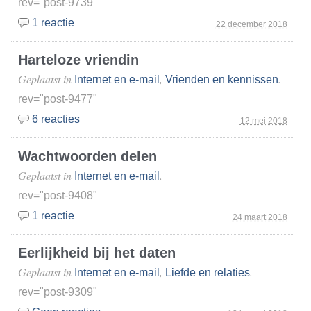
rev="post-9739"
1 reactie
22 december 2018
Harteloze vriendin
Geplaatst in
,
.
Internet en e-mail
Vrienden en kennissen
rev="post-9477"
6 reacties
12 mei 2018
Wachtwoorden delen
Geplaatst in
.
Internet en e-mail
rev="post-9408"
1 reactie
24 maart 2018
Eerlijkheid bij het daten
Geplaatst in
,
.
Internet en e-mail
Liefde en relaties
rev="post-9309"