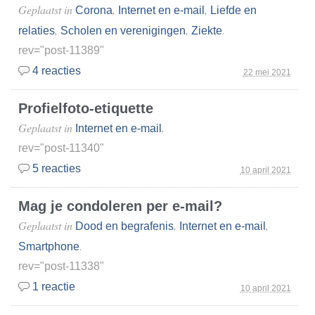
Geplaatst in
,
,
Corona
Internet en e-mail
Liefde en
,
,
.
relaties
Scholen en verenigingen
Ziekte
rev="post-11389"
4 reacties
22 mei 2021
Profielfoto-etiquette
Geplaatst in
.
Internet en e-mail
rev="post-11340"
5 reacties
10 april 2021
Mag je condoleren per e-mail?
Geplaatst in
,
,
Dood en begrafenis
Internet en e-mail
.
Smartphone
rev="post-11338"
1 reactie
10 april 2021