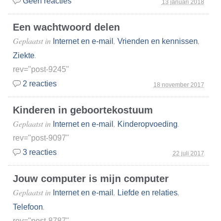
Geen reacties
13 januari 2018
Een wachtwoord delen
Geplaatst in
,
,
Internet en e-mail
Vrienden en kennissen
.
Ziekte
rev="post-9245"
2 reacties
18 november 2017
Kinderen in geboortekostuum
Geplaatst in
,
.
Internet en e-mail
Kinderopvoeding
rev="post-9097"
3 reacties
22 juli 2017
Jouw computer is mijn computer
Geplaatst in
,
,
Internet en e-mail
Liefde en relaties
.
Telefoon
rev="post-8787"