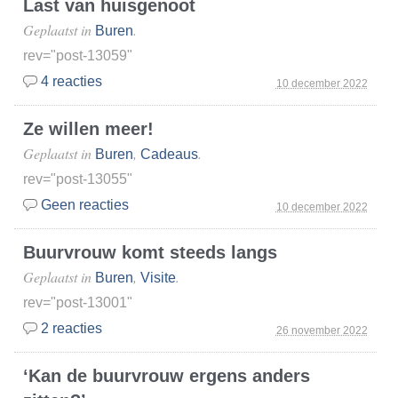
Last van huisgenoot
Geplaatst in
.
Buren
rev="post-13059"
4 reacties
10 december 2022
Ze willen meer!
Geplaatst in
,
.
Buren
Cadeaus
rev="post-13055"
Geen reacties
10 december 2022
Buurvrouw komt steeds langs
Geplaatst in
,
.
Buren
Visite
rev="post-13001"
2 reacties
26 november 2022
‘Kan de buurvrouw ergens anders