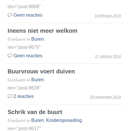
rev="post-9808"
Geen reacties
16 februari 2019
Ineens niet meer welkom
Geplaatst in
.
Buren
rev="post-9670"
Geen reacties
27 oktober 2018
Buurvrouw voert duiven
Geplaatst in
.
Buren
rev="post-9639"
2 reacties
29 september 2018
Schrik van de buurt
Geplaatst in
,
.
Buren
Kinderopvoeding
rev="post-9617"