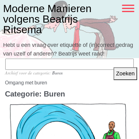
Moderne Manieren
volgens Beatrijs
Ritsema
Hebt u een vraag over etiquette of (in)correct gedrag
van uzelf of anderen? Beatrijs weet raad!
Zoeken
naar:
Archief voor de categorie:
Buren
Omgang met buren
Categorie:
Buren