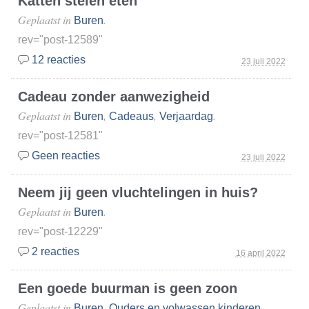
Katten stelen eten
Geplaatst in
.
Buren
rev="post-12589"
12 reacties
23 juli 2022
Cadeau zonder aanwezigheid
Geplaatst in
,
,
.
Buren
Cadeaus
Verjaardag
rev="post-12581"
Geen reacties
23 juli 2022
Neem jij geen vluchtelingen in huis?
Geplaatst in
.
Buren
rev="post-12229"
2 reacties
16 april 2022
Een goede buurman is geen zoon
Geplaatst in
,
.
Buren
Ouders en volwassen kinderen