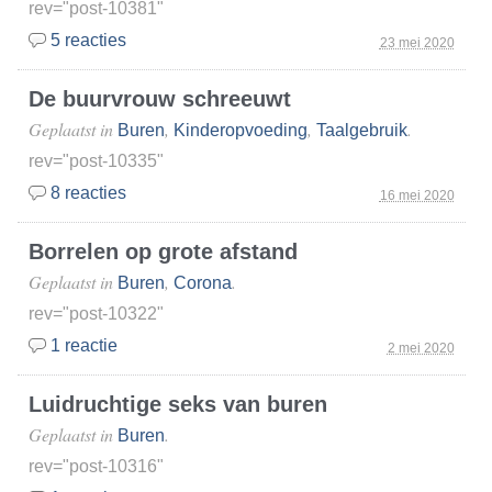
rev="post-10381"
5 reacties
23 mei 2020
De buurvrouw schreeuwt
Geplaatst in
,
,
.
Buren
Kinderopvoeding
Taalgebruik
rev="post-10335"
8 reacties
16 mei 2020
Borrelen op grote afstand
Geplaatst in
,
.
Buren
Corona
rev="post-10322"
1 reactie
2 mei 2020
Luidruchtige seks van buren
Geplaatst in
.
Buren
rev="post-10316"