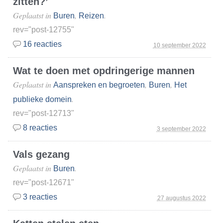
zitten?’
Geplaatst in
,
.
Buren
Reizen
rev="post-12755"
16 reacties
10 september 2022
Wat te doen met opdringerige mannen
Geplaatst in
,
,
Aanspreken en begroeten
Buren
Het
.
publieke domein
rev="post-12713"
8 reacties
3 september 2022
Vals gezang
Geplaatst in
.
Buren
rev="post-12671"
3 reacties
27 augustus 2022