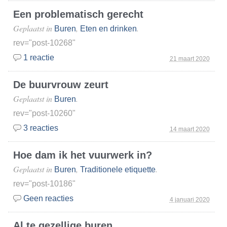
Een problematisch gerecht
Geplaatst in
,
.
Buren
Eten en drinken
rev="post-10268"
1 reactie
21 maart 2020
De buurvrouw zeurt
Geplaatst in
.
Buren
rev="post-10260"
3 reacties
14 maart 2020
Hoe dam ik het vuurwerk in?
Geplaatst in
,
.
Buren
Traditionele etiquette
rev="post-10186"
Geen reacties
4 januari 2020
Al te gezellige buren