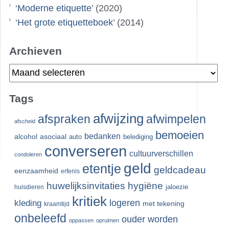
‘
Moderne etiquette
’ (2020)
‘
Het grote etiquetteboek
’ (2014)
Archieven
Archieven
Tags
afwijzing
afspraken
afwimpelen
afscheid
bemoeien
bedanken
alcohol
asociaal
auto
belediging
converseren
cultuurverschillen
condoleren
geld
etentje
geldcadeau
eenzaamheid
erfenis
huwelijksinvitaties
hygiëne
jaloezie
huisdieren
kritiek
logeren
kleding
met tekening
kraamtijd
onbeleefd
ouder worden
oppassen
opruimen