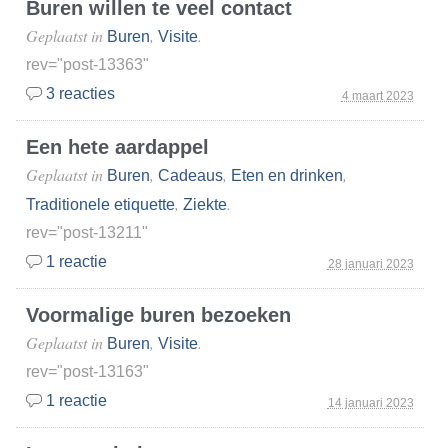
Buren willen te veel contact
Geplaatst in
,
.
Buren
Visite
rev="post-13363"
3 reacties
4 maart 2023
Een hete aardappel
Geplaatst in
,
,
,
Buren
Cadeaus
Eten en drinken
,
.
Traditionele etiquette
Ziekte
rev="post-13211"
1 reactie
28 januari 2023
Voormalige buren bezoeken
Geplaatst in
,
.
Buren
Visite
rev="post-13163"
1 reactie
14 januari 2023