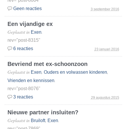
rev="post-8664"
Geen reacties
3 september 2016
Een vijandige ex
Geplaatst in
.
Exen
rev="post-8315"
6 reacties
23 januari 2016
Bevriend met ex-schoonzoon
Geplaatst in
,
,
Exen
Ouders en volwassen kinderen
.
Vrienden en kennissen
rev="post-8076"
3 reacties
29 augustus 2015
Nieuwe partner insluiten?
Geplaatst in
,
.
Bruiloft
Exen
rev="post-7869"