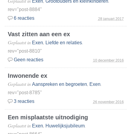
Geplaatst in
,
.
Exen
Grootouders en kleinkinderen
rev="post-8884"
6 reacties
28 januari 2017
Vast zitten aan een ex
Geplaatst in
,
.
Exen
Liefde en relaties
rev="post-8810"
Geen reacties
10 december 2016
Inwonende ex
Geplaatst in
,
.
Aanspreken en begroeten
Exen
rev="post-8785"
3 reacties
26 november 2016
Een misplaatste uitnodiging
Geplaatst in
,
.
Exen
Huwelijksjubileum