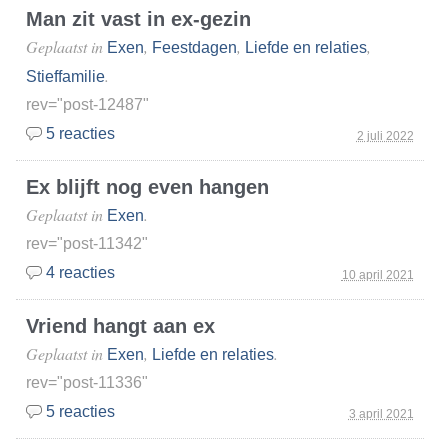
Man zit vast in ex-gezin
Geplaatst in
,
,
,
Exen
Feestdagen
Liefde en relaties
.
Stieffamilie
rev="post-12487"
5 reacties
2 juli 2022
Ex blijft nog even hangen
Geplaatst in
.
Exen
rev="post-11342"
4 reacties
10 april 2021
Vriend hangt aan ex
Geplaatst in
,
.
Exen
Liefde en relaties
rev="post-11336"
5 reacties
3 april 2021