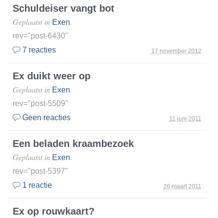
Schuldeiser vangt bot
Geplaatst in
.
Exen
rev="post-6430"
7 reacties
17 november 2012
Ex duikt weer op
Geplaatst in
.
Exen
rev="post-5509"
Geen reacties
11 juni 2011
Een beladen kraambezoek
Geplaatst in
.
Exen
rev="post-5397"
1 reactie
26 maart 2011
Ex op rouwkaart?