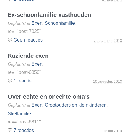
Ex-schoonfamilie vasthouden
Geplaatst in
,
.
Exen
Schoonfamilie
rev="post-7025"
Geen reacties
7 december 2013
Ruziënde exen
Geplaatst in
.
Exen
rev="post-6850"
1 reactie
10 augustus 2013
Over echte en onechte oma’s
Geplaatst in
,
,
Exen
Grootouders en kleinkinderen
.
Stieffamilie
rev="post-6811"
7 reacties
13 juli 2013