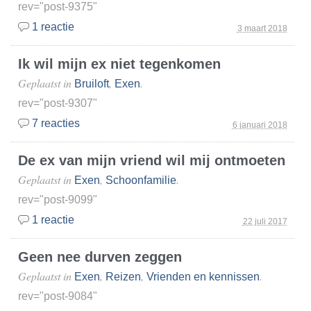
rev="post-9375"
1 reactie
3 maart 2018
Ik wil mijn ex niet tegenkomen
Geplaatst in
,
.
Bruiloft
Exen
rev="post-9307"
7 reacties
6 januari 2018
De ex van mijn vriend wil mij ontmoeten
Geplaatst in
,
.
Exen
Schoonfamilie
rev="post-9099"
1 reactie
22 juli 2017
Geen nee durven zeggen
Geplaatst in
,
,
.
Exen
Reizen
Vrienden en kennissen
rev="post-9084"