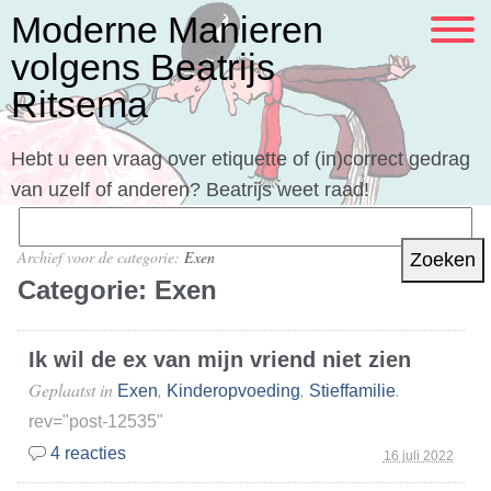
Moderne Manieren
volgens Beatrijs
Ritsema
Hebt u een vraag over etiquette of (in)correct gedrag
van uzelf of anderen? Beatrijs weet raad!
Zoeken
naar:
Archief voor de categorie:
Exen
Categorie:
Exen
Ik wil de ex van mijn vriend niet zien
Geplaatst in
,
,
.
Exen
Kinderopvoeding
Stieffamilie
rev="post-12535"
4 reacties
16 juli 2022