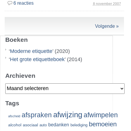
6 reacties
8 november 2007
Volgende »
Boeken
‘
Moderne etiquette
’ (2020)
‘
Het grote etiquetteboek
’ (2014)
Archieven
Archieven
Tags
afwijzing
afspraken
afwimpelen
afscheid
bemoeien
bedanken
alcohol
asociaal
auto
belediging