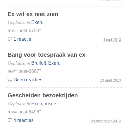
Ex wil ex niet zien
Geplaatst in
.
Exen
rev="post-6703"
1 reactie
4 mei 2013
Bang voor toespraak van ex
Geplaatst in
,
.
Bruiloft
Exen
rev="post-6667"
Geen reacties
13 april 2013
Gescheiden bezoektijden
Geplaatst in
,
.
Exen
Visite
rev="post-6498"
4 reacties
29 december 2012