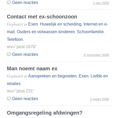
Geen reacties
2 mei 2009
Contact met ex-schoonzoon
Geplaatst in
,
,
Exen
Huwelijk en scheiding
Internet en e-
,
,
,
mail
Ouders en volwassen kinderen
Schoonfamilie
.
Telefoon
rev="post-1876"
Geen reacties
6 november 2008
Man noemt naam ex
Geplaatst in
,
,
Aanspreken en begroeten
Exen
Liefde en
.
relaties
rev="post-231"
Geen reacties
2 maart 2008
Omgangsregeling afdwingen?