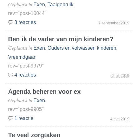
Geplaatst in
,
.
Exen
Taalgebruik
rev="post-10044"
3 reacties
7 september 2019
Ben ik de vader van mijn kinderen?
Geplaatst in
,
,
Exen
Ouders en volwassen kinderen
.
Vreemdgaan
rev="post-9979"
4 reacties
6 juli 2019
Agenda beheren voor ex
Geplaatst in
.
Exen
rev="post-9905"
1 reactie
4 mei 2019
Te veel zorgtaken