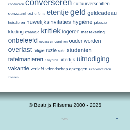
converseren
cultuurverschillen
condoleren
geld
etentje
geldcadeau
eenzaamheid
erfenis
huwelijksinvitaties
hygiëne
jaloezie
huisdieren
kritiek
logeren
kleding
met tekening
kraamtijd
onbeleefd
ouder worden
oppassen
opruimen
overlast
studenten
ruzie
religie
seks
uitnodiging
tafelmanieren
uiterlijk
tutoyeren
vakantie
verliefd
vriendschap opzeggen
zich voorstellen
zoenen
© Beatrijs Ritsema 2000 - 2026
↑