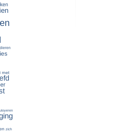
ken
ien
ren
d
dieren
ies
n
met
efd
er
st
tutoyeren
ging
en
zich