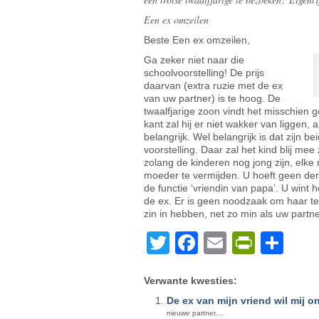
Een ex omzeilen
Beste Een ex omzeilen,
Ga zeker niet naar die
schoolvoorstelling! De prijs
daarvan (extra ruzie met de ex
van uw partner) is te hoog. De
twaalfjarige zoon vindt het misschien 
kant zal hij er niet wakker van liggen, 
belangrijk. Wel belangrijk is dat zijn b
voorstelling. Daar zal het kind blij mee 
zolang de kinderen nog jong zijn, elke 
moeder te vermijden. U hoeft geen der
de functie ‘vriendin van papa’. U wint h
de ex. Er is geen noodzaak om haar te
zin in hebben, net zo min als uw partne
Twitter
Facebook
Email
PrintF
De
Verwante kwesties:
De ex van mijn vriend wil mij 
nieuwe partner....