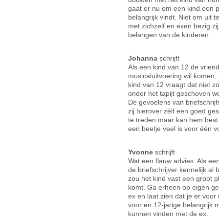
gaat er nu om een kind een p
belangrijk vindt. Niet om uit
met zichzelf en exen bezig z
belangen van de kinderen.
Johanna
schrijft
Als een kind van 12 de vriendi
musicaluitvoering wil komen, i
kind van 12 vraagt dat niet 
onder het tapijt geschoven w
De gevoelens van briefschrijfst
zij hierover zélf een goed ges
te treden maar kan hem best 
een beetje veel is voor één vo
Yvonne
schrijft
Wat een flauw advies. Als een 
de briefschrijver kennelijk al
zou het kind vast een groot p
komt. Ga erheen op eigen ge
ex en laat zien dat je er voo
voor en 12-jarige belangrijk
kunnen vinden met de ex.