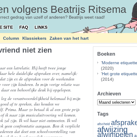
n volgens Beatrijs Ritsema
orrect gedrag van uzelf of anderen? Beatrijs weet raad!
E SITE
FAQ
LINKS
Column
Klassiekers
Zaken van het hart
vriend niet zien
Boeken
‘
Moderne etiquett
ar een latrelatie. Hij heeft twee jonge
(2020)
daar hele duidelijke afspraken over, namelijk:
‘
Het grote etiquet
 dat zijn ex de afspraken voor de weekenden
(2014)
e voor zijn kinderen. In mijn vorige relatie was
 daar een behoorlijke deuk bij opgelopen.
Archieven
k leg de verantwoordelijkheid helemaal bij mijn
Archieven
 goed af te spreken, dus houden we
f. Prima. Maar zo betaal ik al een grote prijs
Tags
of ik naar zijn musicaluitvoering wil komen.
 zal zijn. Ik wil haar niet ontmoeten. Ik wil
afsprak
afscheid
 ook geen confrontatie aangaan. Ben ik verplicht
afwijzing
edereen dat doet een schoolvoorstelling van
afwimpelen
a
ijk wil ik zo hard mogelijk wegrennen.