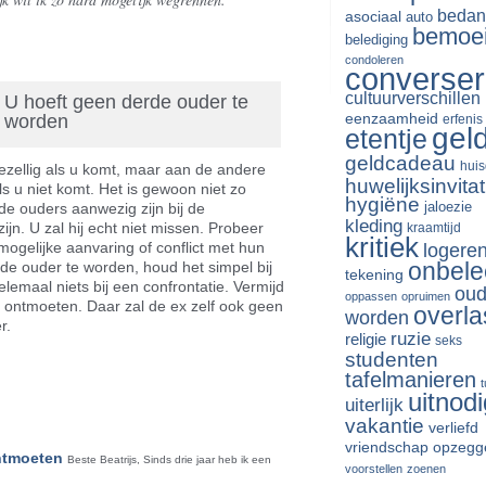
bedan
asociaal
auto
bemoe
belediging
condoleren
converse
cultuurverschillen
U hoeft geen derde ouder te
eenzaamheid
worden
erfenis
gel
etentje
geldcadeau
huis
gezellig als u komt, maar aan de andere
huwelijksinvitat
als u niet komt. Het is gewoon niet zo
hygiëne
jaloezie
eide ouders aanwezig zijn bij de
kleding
zijn. U zal hij echt niet missen. Probeer
kraamtijd
kritiek
mogelijke aanvaring of conflict met hun
logere
onbele
de ouder te worden, houd het simpel bij
tekening
elemaal niets bij een confrontatie. Vermijd
oud
oppassen
opruimen
 ontmoeten. Daar zal de ex zelf ook geen
overla
worden
r.
ruzie
religie
seks
studenten
riendly
len
tafelmanieren
uitnodi
uiterlijk
vakantie
verliefd
vriendschap opzegg
ontmoeten
Beste Beatrijs, Sinds drie jaar heb ik een
voorstellen
zoenen