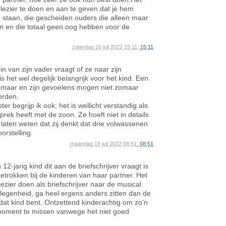
lezier te doen en aan te geven dat je hem
 te staan, die gescheiden ouders die alleen maar
ijn en die totaal geen oog hebben voor de
zaterdag 16 juli 2022 15:11,
15:11
n van zijn vader vraagt of ze naar zijn
s het wel degelijk belangrijk voor het kind. Een
zomaar en zijn gevoelens mogen niet zomaar
orden.
er begrijp ik ook; het is wellicht verstandig als
prek heeft met de zoon. Ze hoeft niet in details
laten weten dat zij denkt dat drie volwassenen
orstelling.
maandag 18 juli 2022 08:51,
08:51
12-jarig kind dit aan de briefschrijver vraagt is
 betrokken bij de kinderen van haar partner. Het
lezier doen als briefschrijver naar de musical
legenheid, ga heel ergens anders zitten dan de
r dat kind bent. Ontzettend kinderachtig om zo’n
 moment te missen vanwege het niet goed