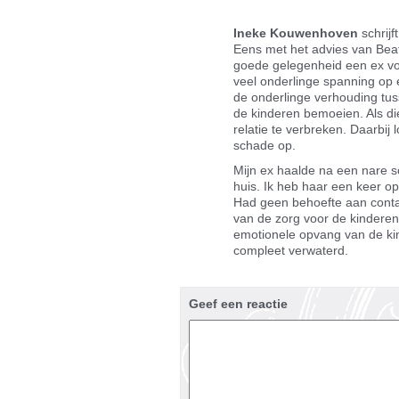
Ineke Kouwenhoven
schrijft
Eens met het advies van Beat
goede gelegenheid een ex voo
veel onderlinge spanning op 
de onderlinge verhouding tuss
de kinderen bemoeien. Als die 
relatie te verbreken. Daarbij
schade op.
Mijn ex haalde na een nare s
huis. Ik heb haar een keer o
Had geen behoefte aan conta
van de zorg voor de kindere
emotionele opvang van de kind
compleet verwaterd.
Geef een reactie