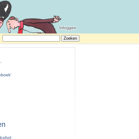
Inloggen
Zoeken
naar:
e
’
teboek
’
en
lcohol