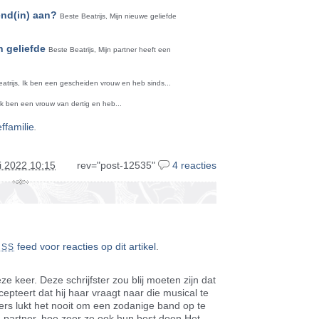
end(in) aan?
Beste Beatrijs, Mijn nieuwe geliefde
n geliefde
Beste Beatrijs, Mijn partner heeft een
atrijs, Ik ben een gescheiden vrouw en heb sinds...
 Ik ben een vrouw van dertig en heb...
.
effamilie
li 2022 10:15
rev="post-12535"
4 reacties
feed voor reacties op dit artikel
.
RSS
ze keer. Deze schrijfster zou blij moeten zijn dat
epteert dat hij haar vraagt naar die musical te
rs lukt het nooit om een zodanige band op te
 partner, hoe zeer ze ook hun best doen.Het