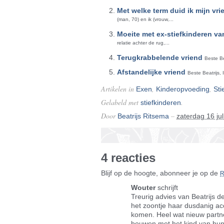
Met welke term duid ik mijn vri
(man, 70) en ik (vrouw,...
Moeite met ex-stiefkinderen va
relatie achter de rug,...
Terugkrabbelende vriend
Beste Be
Afstandelijke vriend
Beste Beatrijs,
Artikelen in
,
,
Exen
Kinderopvoeding
Sti
Gelabeld met
.
stiefkinderen
Door
–
Beatrijs Ritsema
zaterdag 16 ju
4 reacties
Blijf op de hoogte, abonneer je op de
Wouter
schrijft
Treurig advies van Beatrijs de
het zoontje haar dusdanig acc
komen. Heel wat nieuw partne
bouwen met het kind van hun