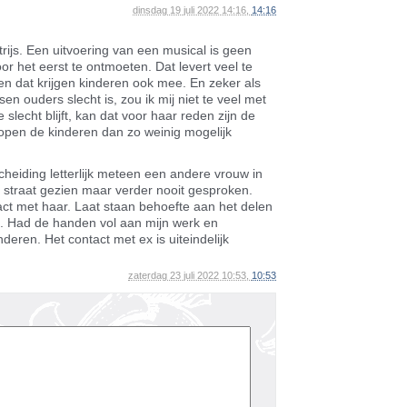
dinsdag 19 juli 2022 14:16,
14:16
rijs. Een uitvoering van een musical is geen
r het eerst te ontmoeten. Dat levert veel te
en dat krijgen kinderen ook mee. En zeker als
en ouders slecht is, zou ik mij niet te veel met
slecht blijft, kan dat voor haar reden zijn de
 lopen de kinderen dan zo weinig mogelijk
cheiding letterlijk meteen een andere vrouw in
p straat gezien maar verder nooit gesproken.
ct met haar. Laat staan behoefte aan het delen
n. Had de handen vol aan mijn werk en
eren. Het contact met ex is uiteindelijk
zaterdag 23 juli 2022 10:53,
10:53