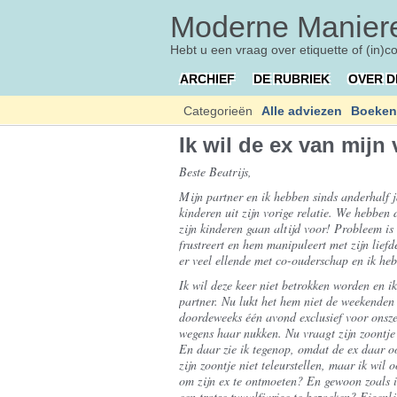
Moderne Maniere
Hebt u een vraag over etiquette of (in)c
ARCHIEF
DE RUBRIEK
OVER D
Categorieën
Alle adviezen
Boeken
Ik wil de ex van mijn 
Beste Beatrijs,
Mijn partner en ik hebben sinds anderhalf ja
kinderen uit zijn vorige relatie. We hebben 
zijn kinderen gaan altijd voor! Probleem is
frustreert en hem manipuleert met zijn liefd
er veel ellende met co-ouderschap en ik heb
Ik wil deze keer niet betrokken worden en i
partner. Nu lukt het hem niet de weekenden
doordeweeks één avond exclusief voor onszel
wegens haar nukken. Nu vraagt zijn zoontje 
En daar zie ik tegenop, omdat de ex daar ook
zijn zoontje niet teleurstellen, maar ik wil
om zijn ex te ontmoeten? En gewoon zoals i
een trotse twaalfjarige te bezoeken? Eigenl