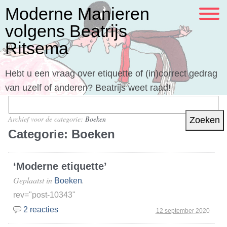
Moderne Manieren
volgens Beatrijs
Ritsema
Hebt u een vraag over etiquette of (in)correct gedrag
van uzelf of anderen? Beatrijs weet raad!
Zoeken
naar:
Archief voor de categorie:
Boeken
Categorie:
Boeken
‘Moderne etiquette’
Geplaatst in
.
Boeken
rev="post-10343"
2 reacties
12 september 2020