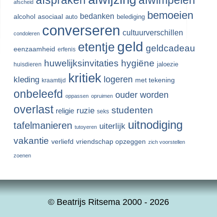
afwimpelen
afscheid
bemoeien
bedanken
alcohol
asociaal
auto
belediging
converseren
cultuurverschillen
condoleren
geld
etentje
geldcadeau
eenzaamheid
erfenis
huwelijksinvitaties
hygiëne
jaloezie
huisdieren
kritiek
logeren
kleding
met tekening
kraamtijd
onbeleefd
ouder worden
oppassen
opruimen
overlast
studenten
ruzie
religie
seks
uitnodiging
tafelmanieren
uiterlijk
tutoyeren
vakantie
verliefd
vriendschap opzeggen
zich voorstellen
zoenen
© Beatrijs Ritsema 2000 - 2026