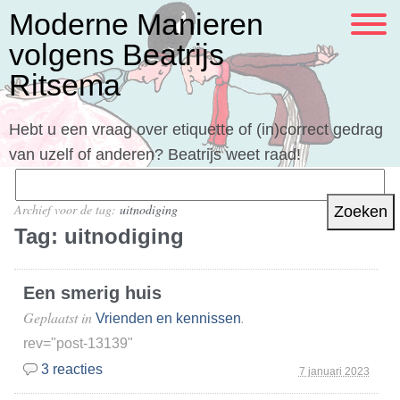
Moderne Manieren
volgens Beatrijs
Ritsema
Hebt u een vraag over etiquette of (in)correct gedrag
van uzelf of anderen? Beatrijs weet raad!
Zoeken
naar:
Archief voor de tag:
uitnodiging
Tag:
uitnodiging
Een smerig huis
Geplaatst in
.
Vrienden en kennissen
rev="post-13139"
3 reacties
7 januari 2023