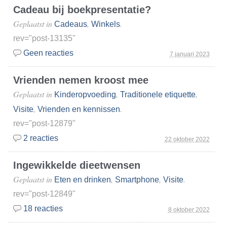
Cadeau bij boekpresentatie?
Geplaatst in
,
.
Cadeaus
Winkels
rev="post-13135"
Geen reacties
7 januari 2023
Vrienden nemen kroost mee
Geplaatst in
,
,
Kinderopvoeding
Traditionele etiquette
,
.
Visite
Vrienden en kennissen
rev="post-12879"
2 reacties
22 oktober 2022
Ingewikkelde dieetwensen
Geplaatst in
,
,
.
Eten en drinken
Smartphone
Visite
rev="post-12849"
18 reacties
8 oktober 2022