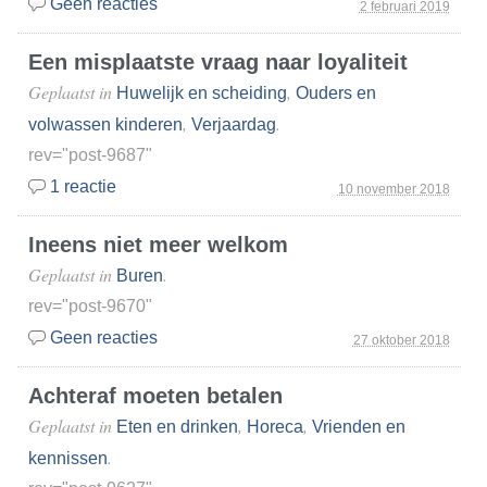
Geen reacties
2 februari 2019
Een misplaatste vraag naar loyaliteit
Geplaatst in
,
Huwelijk en scheiding
Ouders en
,
.
volwassen kinderen
Verjaardag
rev="post-9687"
1 reactie
10 november 2018
Ineens niet meer welkom
Geplaatst in
.
Buren
rev="post-9670"
Geen reacties
27 oktober 2018
Achteraf moeten betalen
Geplaatst in
,
,
Eten en drinken
Horeca
Vrienden en
.
kennissen