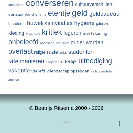
converseren
cultuurverschillen
condoleren
geld
etentje
geldcadeau
eenzaamheid
erfenis
huwelijksinvitaties
hygiëne
jaloezie
huisdieren
kritiek
logeren
kleding
met tekening
kraamtijd
onbeleefd
ouder worden
oppassen
opruimen
overlast
studenten
ruzie
religie
seks
uitnodiging
tafelmanieren
uiterlijk
tutoyeren
vakantie
verliefd
vriendschap opzeggen
zich voorstellen
zoenen
© Beatrijs Ritsema 2000 - 2026
↑