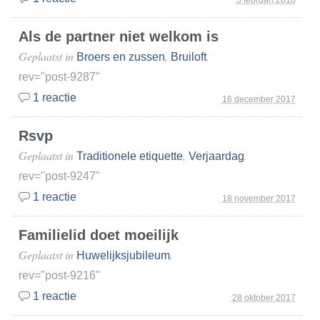
3 februari 2018
Als de partner niet welkom is
Geplaatst in
,
.
Broers en zussen
Bruiloft
rev="post-9287"
1 reactie
16 december 2017
Rsvp
Geplaatst in
,
.
Traditionele etiquette
Verjaardag
rev="post-9247"
1 reactie
18 november 2017
Familielid doet moeilijk
Geplaatst in
.
Huwelijksjubileum
rev="post-9216"
1 reactie
28 oktober 2017