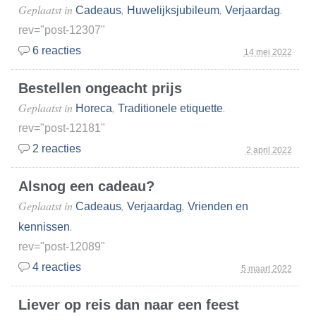
Geplaatst in
,
,
.
Cadeaus
Huwelijksjubileum
Verjaardag
rev="post-12307"
6 reacties
14 mei 2022
Bestellen ongeacht prijs
Geplaatst in
,
.
Horeca
Traditionele etiquette
rev="post-12181"
2 reacties
2 april 2022
Alsnog een cadeau?
Geplaatst in
,
,
Cadeaus
Verjaardag
Vrienden en
.
kennissen
rev="post-12089"
4 reacties
5 maart 2022
Liever op reis dan naar een feest