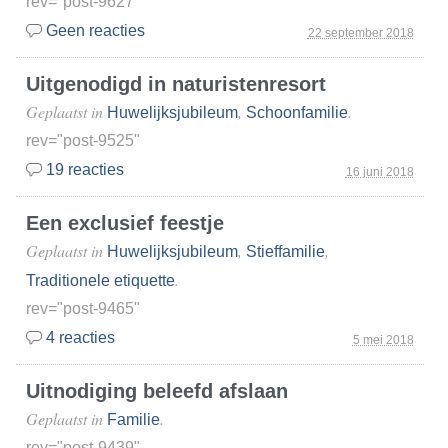
rev="post-9627"
Geen reacties
22 september 2018
Uitgenodigd in naturistenresort
Geplaatst in
,
.
Huwelijksjubileum
Schoonfamilie
rev="post-9525"
19 reacties
16 juni 2018
Een exclusief feestje
Geplaatst in
,
,
Huwelijksjubileum
Stieffamilie
.
Traditionele etiquette
rev="post-9465"
4 reacties
5 mei 2018
Uitnodiging beleefd afslaan
Geplaatst in
.
Familie
rev="post-9439"