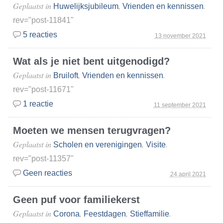
Geplaatst in
,
.
Huwelijksjubileum
Vrienden en kennissen
rev="post-11841"
5 reacties
13 november 2021
Wat als je niet bent uitgenodigd?
Geplaatst in
,
.
Bruiloft
Vrienden en kennissen
rev="post-11671"
1 reactie
11 september 2021
Moeten we mensen terugvragen?
Geplaatst in
,
.
Scholen en verenigingen
Visite
rev="post-11357"
Geen reacties
24 april 2021
Geen puf voor familiekerst
Geplaatst in
,
,
.
Corona
Feestdagen
Stieffamilie