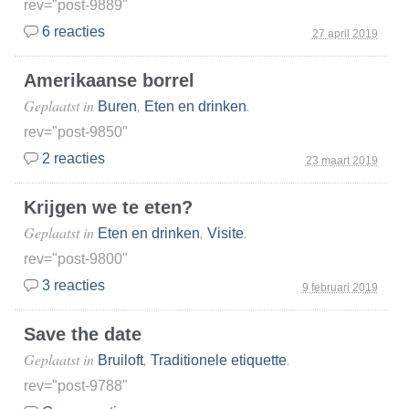
rev="post-9889"
6 reacties
27 april 2019
Amerikaanse borrel
Geplaatst in
,
.
Buren
Eten en drinken
rev="post-9850"
2 reacties
23 maart 2019
Krijgen we te eten?
Geplaatst in
,
.
Eten en drinken
Visite
rev="post-9800"
3 reacties
9 februari 2019
Save the date
Geplaatst in
,
.
Bruiloft
Traditionele etiquette
rev="post-9788"