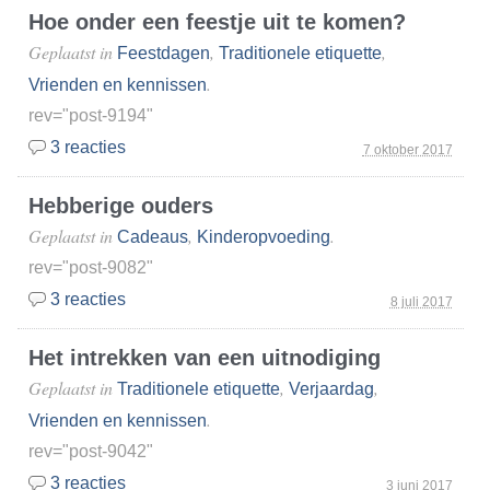
Hoe onder een feestje uit te komen?
Geplaatst in
,
,
Feestdagen
Traditionele etiquette
.
Vrienden en kennissen
rev="post-9194"
3 reacties
7 oktober 2017
Hebberige ouders
Geplaatst in
,
.
Cadeaus
Kinderopvoeding
rev="post-9082"
3 reacties
8 juli 2017
Het intrekken van een uitnodiging
Geplaatst in
,
,
Traditionele etiquette
Verjaardag
.
Vrienden en kennissen
rev="post-9042"
3 reacties
3 juni 2017