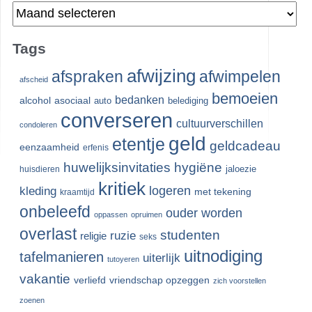
Archieven
Tags
afwijzing
afspraken
afwimpelen
afscheid
bemoeien
bedanken
alcohol
asociaal
auto
belediging
converseren
cultuurverschillen
condoleren
geld
etentje
geldcadeau
eenzaamheid
erfenis
huwelijksinvitaties
hygiëne
jaloezie
huisdieren
kritiek
logeren
kleding
met tekening
kraamtijd
onbeleefd
ouder worden
oppassen
opruimen
overlast
studenten
ruzie
religie
seks
uitnodiging
tafelmanieren
uiterlijk
tutoyeren
vakantie
verliefd
vriendschap opzeggen
zich voorstellen
zoenen