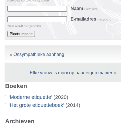
Naam
(verplicht)
E-mailadres
(verplicht,
maar wordt niet gedeeld)
«
Onsympathieke aanhang
Elke vrouw is mooi op haar eigen manier
»
Boeken
‘
Moderne etiquette
’ (2020)
‘
Het grote etiquetteboek
’ (2014)
Archieven