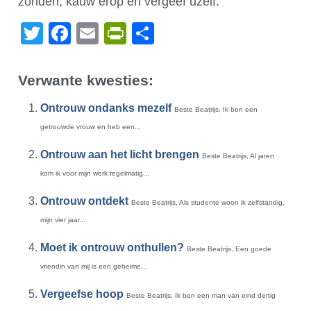
zonden, kauw erop en vergeef uzelf.
Twitter
Facebook
Email
PrintFriendly
Delen
Verwante kwesties:
Ontrouw ondanks mezelf
Beste Beatrijs, Ik ben een
getrouwde vrouw en heb een...
Ontrouw aan het licht brengen
Beste Beatrijs, Al jaren
kom ik voor mijn werk regelmatig...
Ontrouw ontdekt
Beste Beatrijs, Als studente woon ik zelfstandig,
mijn vier jaar...
Moet ik ontrouw onthullen?
Beste Beatrijs, Een goede
vriendin van mij is een geheime...
Vergeefse hoop
Beste Beatrijs, Ik ben een man van eind dertig