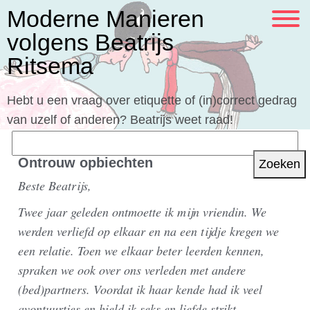
Moderne Manieren
volgens Beatrijs
Ritsema
Hebt u een vraag over etiquette of (in)correct gedrag
van uzelf of anderen? Beatrijs weet raad!
Zoeken
naar:
Ontrouw opbiechten
Beste Beatrijs,
Twee jaar geleden ontmoette ik mijn vriendin. We
werden verliefd op elkaar en na een tijdje kregen we
een relatie. Toen we elkaar beter leerden kennen,
spraken we ook over ons verleden met andere
(bed)partners. Voordat ik haar kende had ik veel
avontuurtjes en hield ik seks en liefde strikt