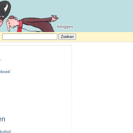
Inloggen
Zoeken
naar:
e
’
teboek
’
en
lcohol