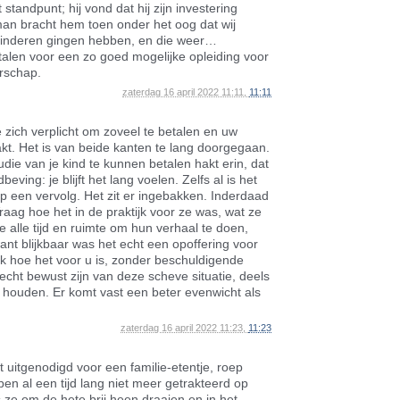
standpunt; hij vond dat hij zijn investering
an bracht hem toen onder het oog dat wij
kinderen gingen hebben, en die weer…
talen voor een zo goed mogelijke opleiding voor
erschap.
zaterdag 16 april 2022 11:11,
11:11
e zich verplicht om zoveel te betalen en uw
kt. Het is van beide kanten te lang doorgegaan.
die van je kind te kunnen betalen hakt erin, dat
eving: je blijft het lang voelen. Zelfs al is het
t op een vervolg. Het zit er ingebakken. Inderdaad
raag hoe het in de praktijk voor ze was, wat ze
 alle tijd en ruimte om hun verhaal te doen,
want blijkbaar was het echt een opoffering voor
jk hoe het voor u is, zonder beschuldigende
 echt bewust zijn van deze scheve situatie, deels
jft houden. Er komt vast een beter evenwicht als
zaterdag 16 april 2022 11:23,
11:23
 uitgenodigd voor een familie-etentje, roep
ben al een tijd lang niet meer getrakteerd op
s ze om de hete brij heen draaien en in het