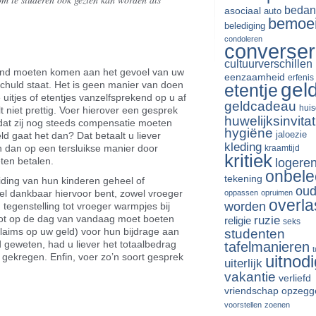
bedan
asociaal
auto
bemoe
belediging
condoleren
converse
cultuurverschillen
 eind moeten komen aan het gevoel van uw
eenzaamheid
erfenis
gel
 schuld staat. Het is geen manier van doen
etentje
itjes of etentjes vanzelfsprekend op u af
geldcadeau
huis
t niet prettig. Voer hierover een gesprek
huwelijksinvitat
dat zij nog steeds compensatie moeten
hygiëne
jaloezie
d gaat het dan? Dat betaalt u liever
kleding
n dan op een tersluikse manier door
kraamtijd
kritiek
ten betalen.
logere
onbele
tekening
iding van hun kinderen geheel of
oud
heel dankbaar hiervoor bent, zowel vroeger
oppassen
opruimen
overla
worden
n tegenstelling tot vroeger warmpjes bij
ruzie
u tot op de dag van vandaag moet boeten
religie
seks
laims op uw geld) voor hun bijdrage aan
studenten
d geweten, had u liever het totaalbedrag
tafelmanieren
 gekregen. Enfin, voer zo’n soort gesprek
uitnodi
uiterlijk
.
vakantie
verliefd
vriendschap opzegg
riendly
len
voorstellen
zoenen