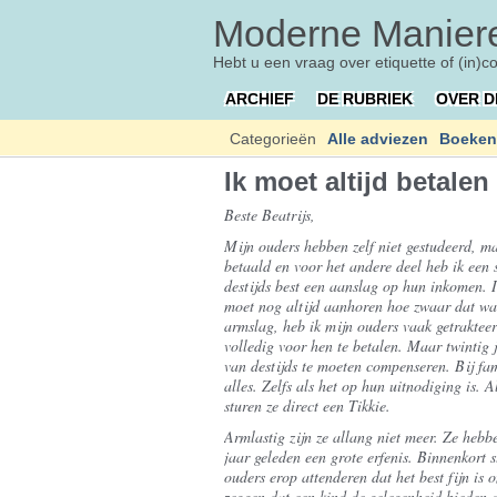
Moderne Maniere
Hebt u een vraag over etiquette of (in)c
ARCHIEF
DE RUBRIEK
OVER D
Categorieën
Alle adviezen
Boeken
Ik moet altijd betalen
Beste Beatrijs,
Mijn ouders hebben zelf niet gestudeerd, ma
betaald en voor het andere deel heb ik een 
destijds best een aanslag op hun inkomen. 
moet nog altijd aanhoren hoe zwaar dat was
armslag, heb ik mijn ouders vaak getrakteer
volledig voor hen te betalen. Maar twintig j
van destijds te moeten compenseren. Bij fami
alles. Zelfs als het op hun uitnodiging is. 
sturen ze direct een Tikkie.
Armlastig zijn ze allang niet meer. Ze heb
jaar geleden een grote erfenis. Binnenkort s
ouders erop attenderen dat het best fijn is 
zeggen dat een kind de gelegenheid bieden 