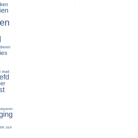
ken
ien
ren
d
dieren
ies
n
met
efd
er
st
tutoyeren
ging
en
zich