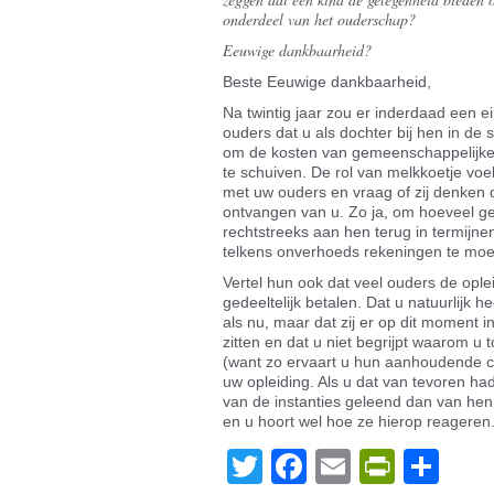
onderdeel van het ouderschap?
Eeuwige dankbaarheid?
Beste Eeuwige dankbaarheid,
Na twintig jaar zou er inderdaad een
ouders dat u als dochter bij hen in de
om de kosten van gemeenschappelijke u
te schuiven. De rol van melkkoetje voel
met uw ouders en vraag of zij denken 
ontvangen van u. Zo ja, om hoeveel gel
rechtstreeks aan hen terug in termijne
telkens onverhoeds rekeningen te moe
Vertel hun ook dat veel ouders de ople
gedeeltelijk betalen. Dat u natuurlijk 
als nu, maar dat zij er op dit moment i
zitten en dat u niet begrijpt waarom 
(want zo ervaart u hun aanhoudende c
uw opleiding. Als u dat van tevoren ha
van de instanties geleend dan van hen
en u hoort wel hoe ze hierop reageren
Twitter
Facebook
Email
PrintF
De