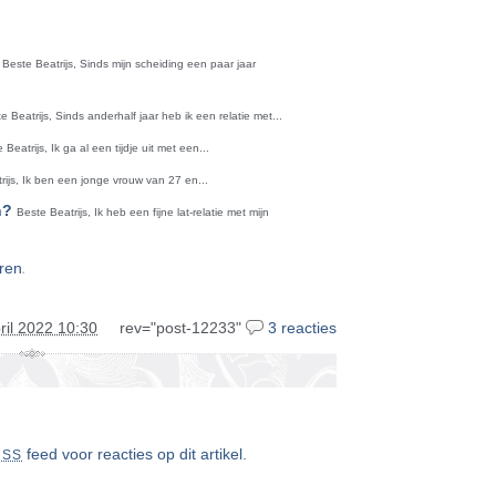
Beste Beatrijs, Sinds mijn scheiding een paar jaar
e Beatrijs, Sinds anderhalf jaar heb ik een relatie met...
 Beatrijs, Ik ga al een tijdje uit met een...
rijs, Ik ben een jonge vrouw van 27 en...
n?
Beste Beatrijs, Ik heb een fijne lat-relatie met mijn
.
ren
ril 2022 10:30
rev="post-12233"
3 reacties
feed voor reacties op dit artikel
.
RSS