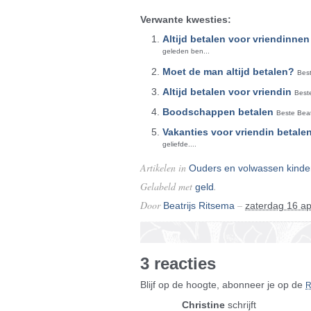
Verwante kwesties:
Altijd betalen voor vriendinnen
geleden ben...
Moet de man altijd betalen?
Best
Altijd betalen voor vriendin
Beste
Boodschappen betalen
Beste Beat
Vakanties voor vriendin betale
geliefde....
Artikelen in
Ouders en volwassen kinde
Gelabeld met
.
geld
Door
–
Beatrijs Ritsema
zaterdag 16 ap
3 reacties
Blijf op de hoogte, abonneer je op de
Christine
schrijft