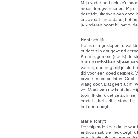
MIjn vader had ook zo’n soort 
moest terugverdienen. Mijn m
dezelfde uitgaven aan onze 
enzovoort. Inderdaad, het be
je kinderen hoort bij het oud
Heni
schrijft
Het is er ingeslopen, u voeld
ouders zijn dat gewend geraa
Krom liggen om (deels) de stu
is als naschokken bij een aardb
voorbij, dan nog blijf je aler
tijd voor een goed gesprek. V
ervoor moesten laten. Geef ze
vraag door. Dat geeft lucht, 
ze. Maak van uw kant duideli
toon. Ik denk dat ze zich niet
omdat u het zelf in stand bli
het doordringt.
Marie
schrijft
De volgende keer dat je wordt
enthousiast: wat leuk zeg! Ik 
een etentje, ik kom graag! Al