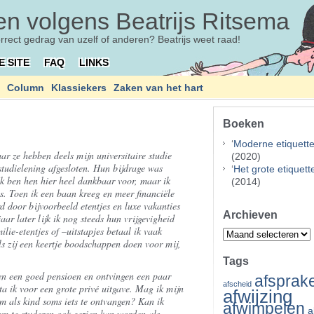
n volgens Beatrijs Ritsema
orrect gedrag van uzelf of anderen? Beatrijs weet raad!
E SITE
FAQ
LINKS
Column
Klassiekers
Zaken van het hart
Boeken
‘
Moderne etiquett
ar ze hebben deels mijn universitaire studie
(2020)
studielening afgesloten. Hun bijdrage was
‘
Het grote etiquet
Ik ben hen hier heel dankbaar voor, maar ik
(2014)
. Toen ik een baan kreeg en meer financiële
d door bijvoorbeeld etentjes en luxe vakanties
Archieven
aar later lijk ik nog steeds hun vrijgevigheid
lie-etentjes of –uitstapjes betaal ik vaak
Archieven
Als zij een keertje boodschappen doen voor mij,
Tags
ben een goed pensioen en ontvingen een paar
afsprak
afscheid
ta ik voor een grote privé uitgave. Mag ik mijn
afwijzing
om als kind soms iets te ontvangen? Kan ik
afwimpelen
a
om te studeren ook gezien kan worden als