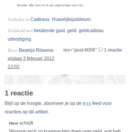
Beatrijs, Mijn man en ik zijn uitgenodigd voor het...
Artikelen in
,
.
Cadeaus
Huwelijksjubileum
Gelabeld met
,
,
,
betalende gast
geld
geldcadeau
.
uitnodiging
Door
–
rev="post-6006"
1 reactie
Beatrijs Ritsema
vrijdag 3 februari 2012
12:02
1 reactie
Blijf op de hoogte, abonneer je op de
feed voor
RSS
reacties op dit artikel
.
schrijft
Heni
Waarom toch zo krampachtig doen over geld, wat heb