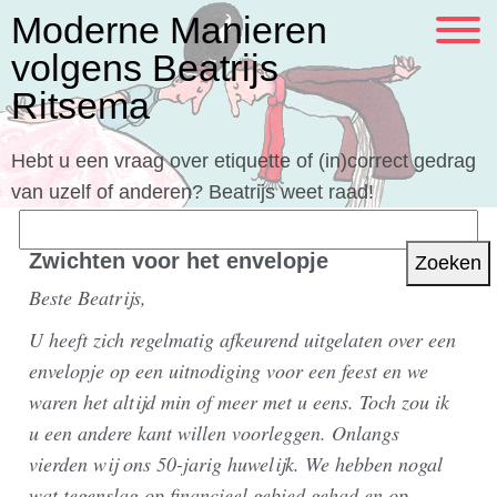
Moderne Manieren
volgens Beatrijs
Ritsema
Hebt u een vraag over etiquette of (in)correct gedrag
van uzelf of anderen? Beatrijs weet raad!
Zoeken
naar:
Zwichten voor het envelopje
Beste Beatrijs,
U heeft zich regelmatig afkeurend uitgelaten over een
envelopje op een uitnodiging voor een feest en we
waren het altijd min of meer met u eens. Toch zou ik
u een andere kant willen voorleggen. Onlangs
vierden wij ons 50-jarig huwelijk. We hebben nogal
wat tegenslag op financieel gebied gehad en op