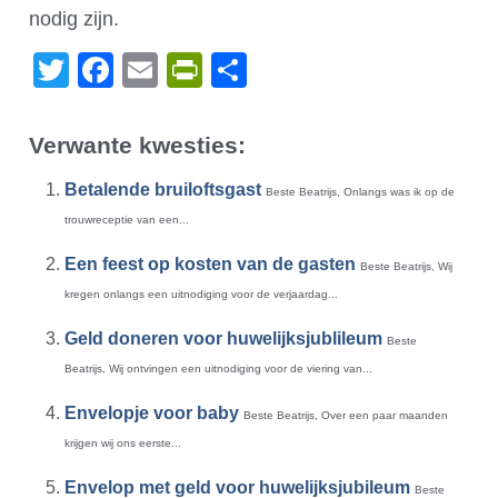
nodig zijn.
Twitter
Facebook
Email
PrintFriendly
Delen
Verwante kwesties:
Betalende bruiloftsgast
Beste Beatrijs, Onlangs was ik op de
trouwreceptie van een...
Een feest op kosten van de gasten
Beste Beatrijs, Wij
kregen onlangs een uitnodiging voor de verjaardag...
Geld doneren voor huwelijksjublileum
Beste
Beatrijs, Wij ontvingen een uitnodiging voor de viering van...
Envelopje voor baby
Beste Beatrijs, Over een paar maanden
krijgen wij ons eerste...
Envelop met geld voor huwelijksjubileum
Beste