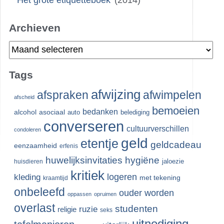
‘
Het grote etiquetteboek
’ (2014)
Archieven
Archieven
Tags
afwijzing
afspraken
afwimpelen
afscheid
bemoeien
bedanken
alcohol
asociaal
auto
belediging
converseren
cultuurverschillen
condoleren
geld
etentje
geldcadeau
eenzaamheid
erfenis
huwelijksinvitaties
hygiëne
jaloezie
huisdieren
kritiek
logeren
kleding
met tekening
kraamtijd
onbeleefd
ouder worden
oppassen
opruimen
overlast
studenten
ruzie
religie
seks
uitnodiging