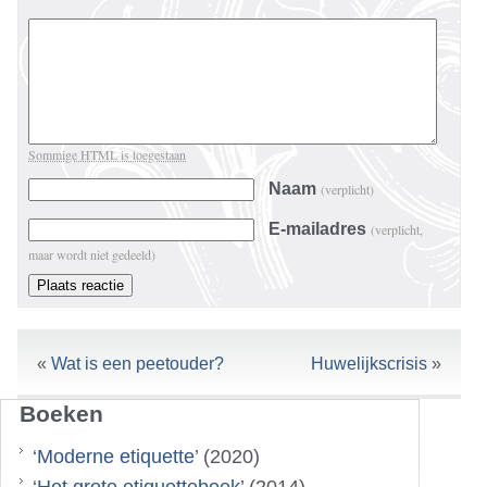
Sommige HTML is toegestaan
Naam
(verplicht)
E-mailadres
(verplicht,
maar wordt niet gedeeld)
«
Wat is een peetouder?
Huwelijkscrisis
»
Boeken
‘
Moderne etiquette
’ (2020)