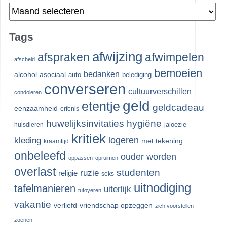
Archieven
Tags
afwijzing
afspraken
afwimpelen
afscheid
bemoeien
bedanken
alcohol
asociaal
auto
belediging
converseren
cultuurverschillen
condoleren
geld
etentje
geldcadeau
eenzaamheid
erfenis
huwelijksinvitaties
hygiëne
jaloezie
huisdieren
kritiek
logeren
kleding
met tekening
kraamtijd
onbeleefd
ouder worden
oppassen
opruimen
overlast
studenten
ruzie
religie
seks
uitnodiging
tafelmanieren
uiterlijk
tutoyeren
vakantie
verliefd
vriendschap opzeggen
zich voorstellen
zoenen