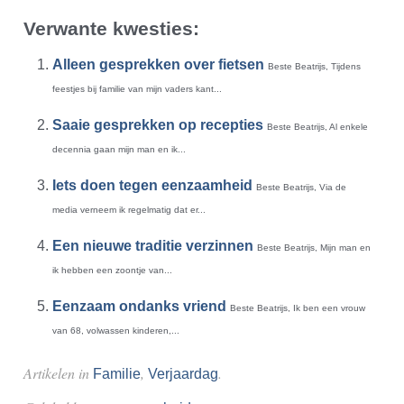
Verwante kwesties:
Alleen gesprekken over fietsen
Beste Beatrijs, Tijdens
feestjes bij familie van mijn vaders kant...
Saaie gesprekken op recepties
Beste Beatrijs, Al enkele
decennia gaan mijn man en ik...
Iets doen tegen eenzaamheid
Beste Beatrijs, Via de
media verneem ik regelmatig dat er...
Een nieuwe traditie verzinnen
Beste Beatrijs, Mijn man en
ik hebben een zoontje van...
Eenzaam ondanks vriend
Beste Beatrijs, Ik ben een vrouw
van 68, volwassen kinderen,...
Artikelen in
,
.
Familie
Verjaardag