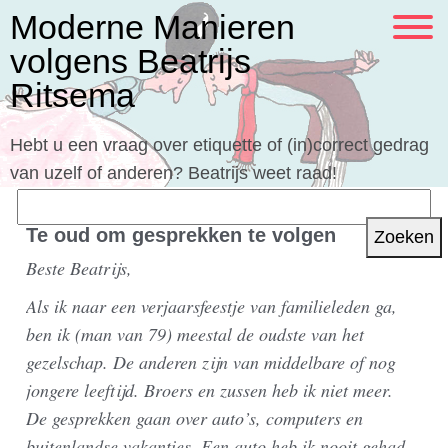
Moderne Manieren
volgens Beatrijs
Ritsema
Hebt u een vraag over etiquette of (in)correct gedrag
van uzelf of anderen? Beatrijs weet raad!
Zoeken
naar:
Te oud om gesprekken te volgen
Beste Beatrijs,
Als ik naar een verjaarsfeestje van familieleden ga,
ben ik (man van 79) meestal de oudste van het
gezelschap. De anderen zijn van middelbare of nog
jongere leeftijd. Broers en zussen heb ik niet meer.
De gesprekken gaan over auto’s, computers en
buitenlandse vakanties. Een auto heb ik nooit gehad,