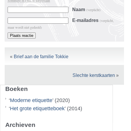
Sommige HTML is toegestaan
Naam
(verplicht)
E-mailadres
(verplicht,
maar wordt niet gedeeld)
«
Brief aan de familie Tokkie
Slechte kerstkaarten
»
Boeken
‘
Moderne etiquette
’ (2020)
‘
Het grote etiquetteboek
’ (2014)
Archieven