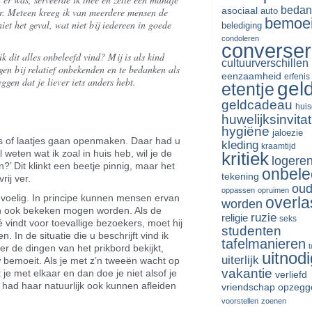
bedan
asociaal
eer. Meteen kreeg ik van meerdere mensen de
auto
bemoe
et het geval, wat niet bij iedereen in goede
belediging
condoleren
converse
ik dit alles onbeleefd vind? Mij is als kind
cultuurverschillen
gen bij relatief onbekenden en te bedanken als
eenzaamheid
erfenis
eggen dat je liever iets anders hebt.
gel
etentje
geldcadeau
huis
huwelijksinvitat
hygiëne
jaloezie
 of laatjes gaan openmaken. Daar had u
kleding
kraamtijd
 weten wat ik zoal in huis heb, wil je de
kritiek
logere
?’ Dit klinkt een beetje pinnig, maar het
onbele
tekening
ij ver.
oud
oppassen
opruimen
evoelig. In principe kunnen mensen ervan
overla
worden
ijn ook bekeken mogen worden. Als de
ruzie
religie
seks
 vindt voor toevallige bezoekers, moet hij
studenten
. In de situatie die u beschrijft vind ik
tafelmanieren
er de dingen van het prikbord bekijkt,
uitnodi
uiterlijk
w bemoeit. Als je met z’n tweeën wacht op
vakantie
je met elkaar en dan doe je niet alsof je
verliefd
U had haar natuurlijk ook kunnen afleiden
vriendschap opzegg
voorstellen
zoenen