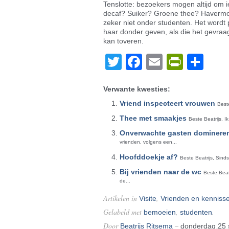
Tenslotte: bezoekers mogen altijd om ie
decaf? Suiker? Groene thee? Havermout?
zeker niet onder studenten. Het wordt
haar donder geven, als die het gevraagd
kan toveren.
Twitter
Facebook
Email
PrintF
De
Verwante kwesties:
Vriend inspecteert vrouwen
Best
Thee met smaakjes
Beste Beatrijs, 
Onverwachte gasten domineren
vrienden, volgens een...
Hoofddoekje af?
Beste Beatrijs, Sind
Bij vrienden naar de wc
Beste Beat
de...
Artikelen in
,
Visite
Vrienden en kenniss
Gelabeld met
,
.
bemoeien
studenten
Door
–
Beatrijs Ritsema
donderdag 25