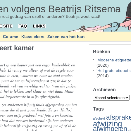
n volgens Beatrijs Ritsema
orrect gedrag van uzelf of anderen? Beatrijs weet raad!
E SITE
FAQ
LINKS
Column
Klassiekers
Zaken van het hart
eert kamer
Boeken
‘
Moderne etiquett
aar) in een kamer met een eigen keukenblok en
(2020)
heb. Ik vraag me alleen af wat de regels voor
‘
Het grote etiquet
enote te eten, waarna we naar de stad zouden
(2014)
 naar de wc en bij terugkomst zag ik dat ze
 houdt wel van wereldgerechten (van die pakjes
Archieven
t, het is lekker, snel klaar en niet duur. Maar
aad inspecteerde in mijn afwezigheid.
Archieven
zes studenten bij mij thuis afgesproken om iets
Tags
meisje die ik niet goed kende. Ze zei ‘Hallo,’
pen aan mijn prikbord met foto’s en kaarten,
afsprak
afscheid
jp best dat mensen benieuwd zijn hoe anderen
afwijzing
t behoorlijk vrijpostig en vroeg me af of ik de
afwimpelen
a
er was, serveerde ik thee en zette een mandje