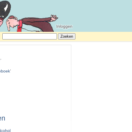
Inloggen
Zoeken
naar:
e
’
teboek
’
en
lcohol