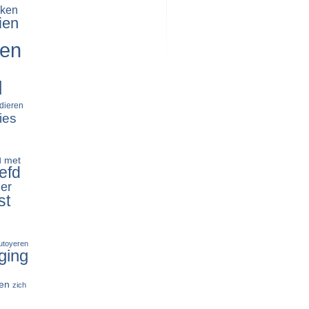
ken
ien
ren
d
dieren
ies
n
met
efd
er
st
tutoyeren
ging
en
zich