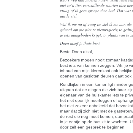
met zo’n tien verschillende soorten thee n
vraag of ik geen groene thee had. Dat was ni
aarde viel.
Wat ik me nu afvraag is: stel ik me aan als 
geleerd om me niet te nieuwsgierig te gedra
je iets aangeboden krijgt, in plaats van te z
Doen alsof je thuis bent
Beste Doen alsof,
Bezoekers mogen nooit zomaar kastjes
best iets van kunnen zeggen: ‘Ah, je wil
inhoud van mijn klerenkast ook bekijken
openen van gesloten deuren gaat ook vr
Rondkijken in een kamer ligt minder g
uitgaan dat de dingen die zichtbaar z
eigenaar van de huiskamer iets te privé
het niet openlijk neerleggen of ophangen
het niet zozeer onbeleefd dat bezoekst
maar dat zij zich niet met de gastvrou
de rest die nog moet komen, dan praat 
in je eentje op de bus zit te wachten. 
door zelf een gesprek te beginnen.