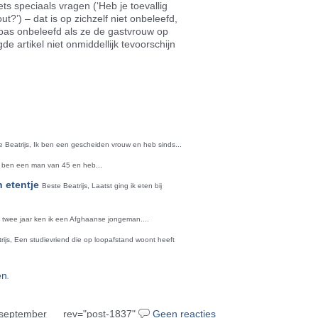
ts speciaals vragen (‘Heb je toevallig
’) – dat is op zichzelf niet onbeleefd,
 pas onbeleefd als ze de gastvrouw op
e artikel niet onmiddellijk tevoorschijn
riendly
len
e Beatrijs, Ik ben een gescheiden vrouw en heb sinds...
Ik ben een man van 45 en heb...
 etentje
Beste Beatrijs, Laatst ging ik eten bij
s twee jaar ken ik een Afghaanse jongeman....
rijs, Een studievriend die op loopafstand woont heeft
.
en
 september
rev="post-1837"
Geen reacties