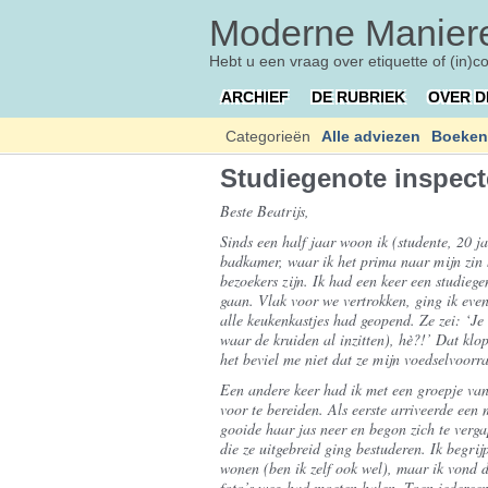
Moderne Maniere
Hebt u een vraag over etiquette of (in)c
ARCHIEF
DE RUBRIEK
OVER D
Categorieën
Alle adviezen
Boeken
Studiegenote inspect
Beste Beatrijs,
Sinds een half jaar woon ik (studente, 20 j
badkamer, waar ik het prima naar mijn zin 
bezoekers zijn. Ik had een keer een studieg
gaan. Vlak voor we vertrokken, ging ik even
alle keukenkastjes had geopend. Ze zei: ‘Je
waar de kruiden al inzitten), hè?!’ Dat klop
het beviel me niet dat ze mijn voedselvoorr
Een andere keer had ik met een groepje van 
voor te bereiden. Als eerste arriveerde een 
gooide haar jas neer en begon zich te verga
die ze uitgebreid ging bestuderen. Ik begri
wonen (ben ik zelf ook wel), maar ik vond di
foto’s weg had moeten halen. Toen iedereen 