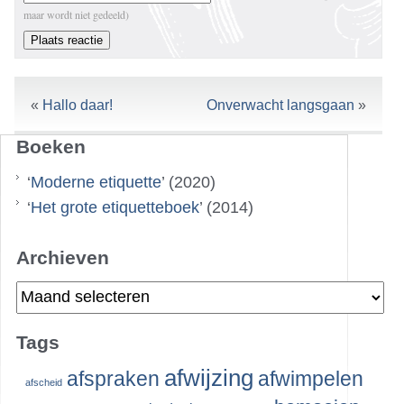
maar wordt niet gedeeld)
«
Hallo daar!
Onverwacht langsgaan
»
Boeken
‘
Moderne etiquette
’ (2020)
‘
Het grote etiquetteboek
’ (2014)
Archieven
Archieven
Tags
afwijzing
afspraken
afwimpelen
afscheid