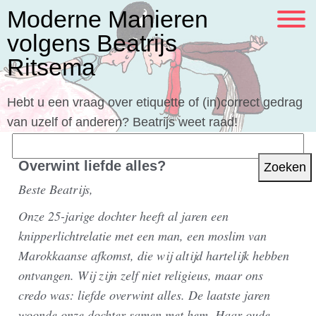
Moderne Manieren
volgens Beatrijs
Ritsema
Hebt u een vraag over etiquette of (in)correct gedrag
van uzelf of anderen? Beatrijs weet raad!
Zoeken
naar:
Overwint liefde alles?
Beste Beatrijs,
Onze 25-jarige dochter heeft al jaren een
knipperlichtrelatie met een man, een moslim van
Marokkaanse afkomst, die wij altijd hartelijk hebben
ontvangen. Wij zijn zelf niet religieus, maar ons
credo was: liefde overwint alles. De laatste jaren
woonde onze dochter samen met hem. Haar oude