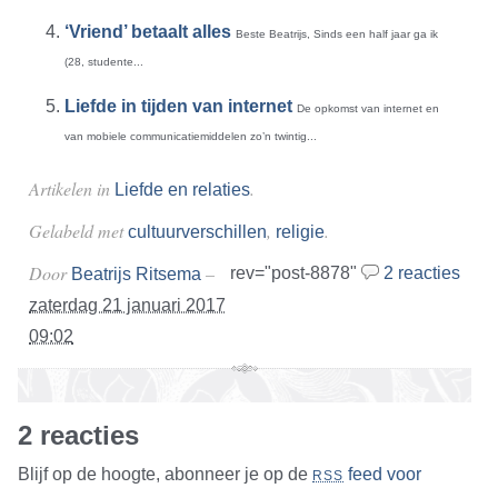
‘Vriend’ betaalt alles
Beste Beatrijs, Sinds een half jaar ga ik
(28, studente...
Liefde in tijden van internet
De opkomst van internet en
van mobiele communicatiemiddelen zo’n twintig...
Artikelen in
.
Liefde en relaties
Gelabeld met
,
.
cultuurverschillen
religie
Door
–
rev="post-8878"
2 reacties
Beatrijs Ritsema
zaterdag 21 januari 2017
09:02
2 reacties
Blijf op de hoogte, abonneer je op de
feed voor
RSS