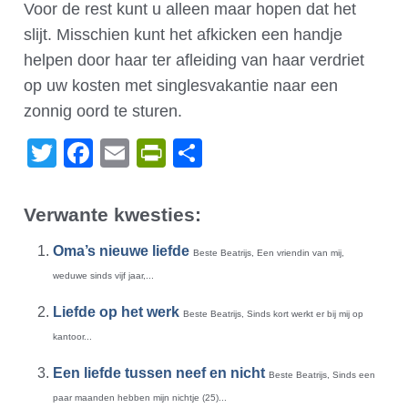
Voor de rest kunt u alleen maar hopen dat het
slijt. Misschien kunt het afkicken een handje
helpen door haar ter afleiding van haar verdriet
op uw kosten met singlesvakantie naar een
zonnig oord te sturen.
Twitter
Facebook
Email
PrintFriendly
Delen
Verwante kwesties:
Oma’s nieuwe liefde
Beste Beatrijs, Een vriendin van mij,
weduwe sinds vijf jaar,...
Liefde op het werk
Beste Beatrijs, Sinds kort werkt er bij mij op
kantoor...
Een liefde tussen neef en nicht
Beste Beatrijs, Sinds een
paar maanden hebben mijn nichtje (25)...