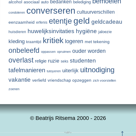
bemoeien
bedanken
alcohol
asociaal
auto
belediging
converseren
cultuurverschillen
condoleren
geld
etentje
geldcadeau
eenzaamheid
erfenis
huwelijksinvitaties
hygiëne
jaloezie
huisdieren
kritiek
logeren
kleding
met tekening
kraamtijd
onbeleefd
ouder worden
oppassen
opruimen
overlast
studenten
ruzie
religie
seks
uitnodiging
tafelmanieren
uiterlijk
tutoyeren
vakantie
verliefd
vriendschap opzeggen
zich voorstellen
zoenen
© Beatrijs Ritsema 2000 - 2026
↑