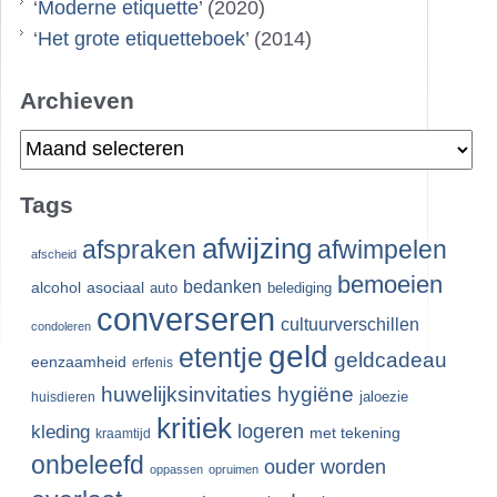
‘
Moderne etiquette
’ (2020)
‘
Het grote etiquetteboek
’ (2014)
Archieven
Archieven
Tags
afwijzing
afspraken
afwimpelen
afscheid
bemoeien
bedanken
alcohol
asociaal
auto
belediging
converseren
cultuurverschillen
condoleren
geld
etentje
geldcadeau
eenzaamheid
erfenis
huwelijksinvitaties
hygiëne
jaloezie
huisdieren
kritiek
logeren
kleding
met tekening
kraamtijd
onbeleefd
ouder worden
oppassen
opruimen