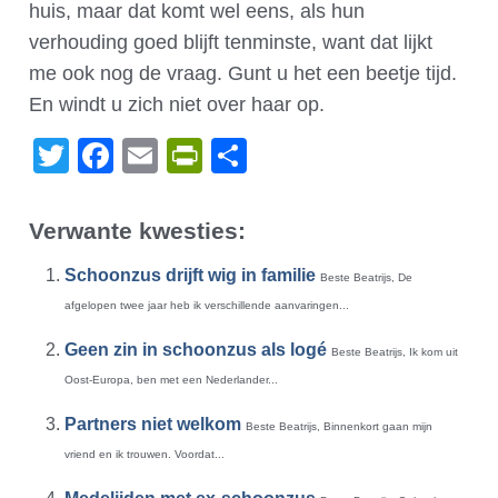
huis, maar dat komt wel eens, als hun
verhouding goed blijft tenminste, want dat lijkt
me ook nog de vraag. Gunt u het een beetje tijd.
En windt u zich niet over haar op.
Twitter
Facebook
Email
PrintFriendly
Delen
Verwante kwesties:
Schoonzus drijft wig in familie
Beste Beatrijs, De
afgelopen twee jaar heb ik verschillende aanvaringen...
Geen zin in schoonzus als logé
Beste Beatrijs, Ik kom uit
Oost-Europa, ben met een Nederlander...
Partners niet welkom
Beste Beatrijs, Binnenkort gaan mijn
vriend en ik trouwen. Voordat...