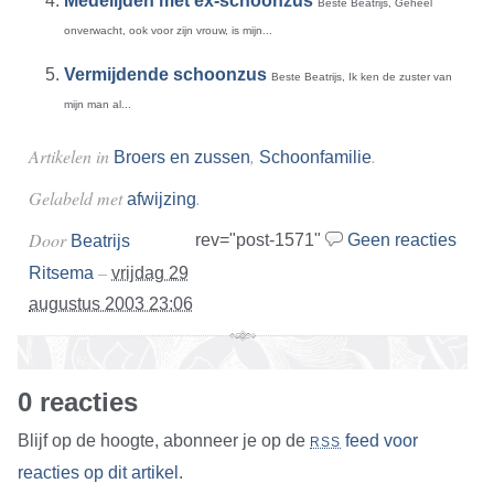
Medelijden met ex-schoonzus
Beste Beatrijs, Geheel
onverwacht, ook voor zijn vrouw, is mijn...
Vermijdende schoonzus
Beste Beatrijs, Ik ken de zuster van
mijn man al...
Artikelen in
,
.
Broers en zussen
Schoonfamilie
Gelabeld met
.
afwijzing
Door
rev="post-1571"
Geen reacties
Beatrijs
–
Ritsema
vrijdag 29
augustus 2003 23:06
0 reacties
Blijf op de hoogte, abonneer je op de
feed voor
RSS
reacties op dit artikel
.