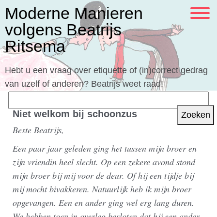
Moderne Manieren
volgens Beatrijs
Ritsema
Hebt u een vraag over etiquette of (in)correct gedrag
van uzelf of anderen? Beatrijs weet raad!
Zoeken
naar:
Niet welkom bij schoonzus
Beste Beatrijs,
Een paar jaar geleden ging het tussen mijn broer en
zijn vriendin heel slecht. Op een zekere avond stond
mijn broer bij mij voor de deur. Of hij een tijdje bij
mij mocht bivakkeren. Natuurlijk heb ik mijn broer
opgevangen. Een en ander ging wel erg lang duren.
We hebben toen in overleg besloten dat hij een ander