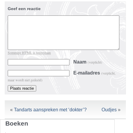
Geef een reactie
Sommige HTML is toegestaan
Naam
(verplicht)
E-mailadres
(verplicht,
maar wordt niet gedeeld)
«
Tandarts aanspreken met ‘dokter’?
Oudjes
»
Boeken