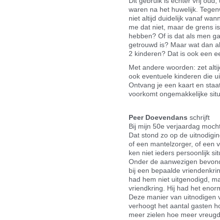
Dit gebruik is echter vrij oud,
waren na het huwelijk. Tegenw
niet altijd duidelijk vanaf wa
me dat niet, maar de grens is 
hebben? Of is dat als men g
getrouwd is? Maar wat dan al
2 kinderen? Dat is ook een e
Met andere woorden: zet alti
ook eventuele kinderen die ui
Ontvang je een kaart en staa
voorkomt ongemakkelijke situ
Peer Doevendans
schrijft
Bij mijn 50e verjaardag moc
Dat stond zo op de uitnodig
of een mantelzorger, of een vr
ken niet ieders persoonlijk sit
Onder de aanwezigen bevond 
bij een bepaalde vriendenkrin
had hem niet uitgenodigd, m
vriendkring. Hij had het enor
Deze manier van uitnodigen 
verhoogt het aantal gasten h
meer zielen hoe meer vreugd