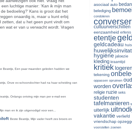
 de aanwezigen ook niet. Vraag het
bedan
asociaal
auto
een luchtige manier: ‘Kan ik mijn man
bemoe
belediging
 de bedoeling?’ Kans is groot dat het
zeggen onaardig is, maar u kunt erbij
condoleren
converse
l zetten, dat u het geen punt vindt om
cultuurverschillen
ten wat er van u verwacht wordt. Vragen
eenzaamheid
erfenis
gel
etentje
riendly
len
geldcadeau
huis
huwelijksinvitat
hygiëne
jaloezie
kleding
kraamtijd
kritiek
logere
te Beatrijs, Een paar maanden geleden hadden we
onbele
tekening
oud
oppassen
opruimen
trijs, Onze ex-schoondochter had na haar scheiding van
overla
worden
ruzie
religie
seks
studenten
eatrijs, Onlangs ontving mijn man per e-mail een
tafelmanieren
uitnodi
uiterlijk
Mijn man en ik zijn uitgenodigd voor een...
vakantie
verliefd
iloft
Beste Beatrijs, Mijn vader heeft zes broers en
vriendschap opzegg
voorstellen
zoenen