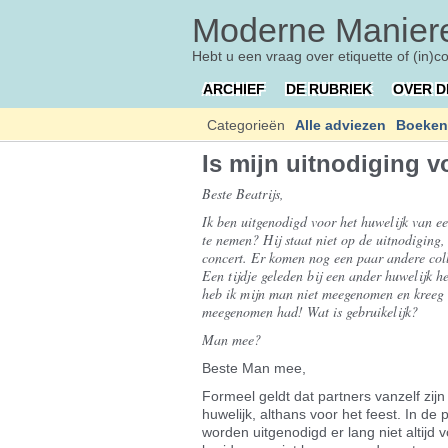
Moderne Maniere
Hebt u een vraag over etiquette of (in)c
ARCHIEF
DE RUBRIEK
OVER D
Categorieën
Alle adviezen
Boeken
Is mijn uitnodiging 
Beste Beatrijs,
Ik ben uitgenodigd voor het huwelijk van ee
te nemen? Hij staat niet op de uitnodiging,
concert. Er komen nog een paar andere coll
Een tijdje geleden bij een ander huwelijk h
heb ik mijn man niet meegenomen en kreeg ik
meegenomen had! Wat is gebruikelijk?
Man mee?
Beste Man mee,
Formeel geldt dat partners vanzelf zijn
huwelijk, althans voor het feest. In de 
worden uitgenodigd er lang niet altij