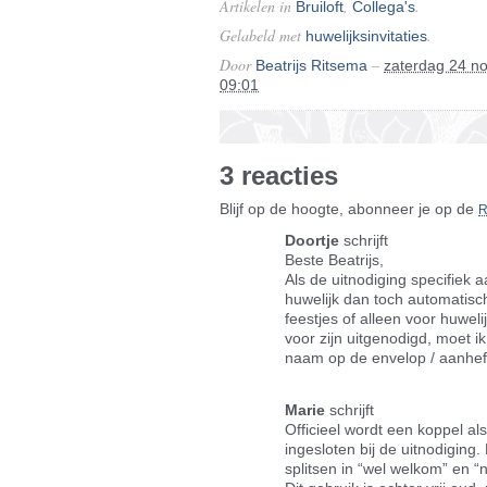
Artikelen in
,
.
Bruiloft
Collega's
Gelabeld met
.
huwelijksinvitaties
Door
–
Beatrijs Ritsema
zaterdag 24 n
09:01
3 reacties
Blijf op de hoogte, abonneer je op de
Doortje
schrijft
Beste Beatrijs,
Als de uitnodiging specifiek 
huwelijk dan toch automatisch
feestjes of alleen voor huweli
voor zijn uitgenodigd, moet i
naam op de envelop / aanhef
Marie
schrijft
Officieel wordt een koppel al
ingesloten bij de uitnodiging.
splitsen in “wel welkom” en “