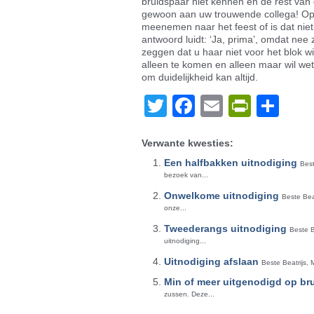
bruidspaar niet kennen en de rest van
gewoon aan uw trouwende collega! Op 
meenemen naar het feest of is dat niet
antwoord luidt: ‘Ja, prima’, omdat nee 
zeggen dat u haar niet voor het blok wi
alleen te komen en alleen maar wil we
om duidelijkheid kan altijd.
Twitter
Facebook
Email
PrintF
De
Verwante kwesties:
Een halfbakken uitnodiging
Bes
bezoek van...
Onwelkome uitnodiging
Beste Bea
onze...
Tweederangs uitnodiging
Beste B
uitnodiging...
Uitnodiging afslaan
Beste Beatrijs, 
Min of meer uitgenodigd op bru
zussen. Deze...