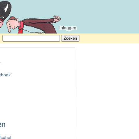
Inloggen
Zoeken
naar:
e
’
teboek
’
en
lcohol