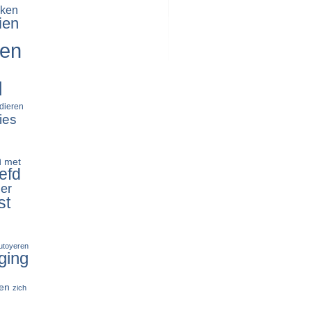
ken
ien
ren
d
dieren
ies
n
met
efd
er
st
tutoyeren
ging
en
zich