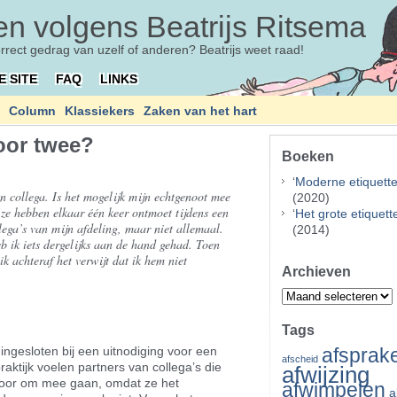
n volgens Beatrijs Ritsema
orrect gedrag van uzelf of anderen? Beatrijs weet raad!
E SITE
FAQ
LINKS
Column
Klassiekers
Zaken van het hart
voor twee?
Boeken
‘
Moderne etiquett
n collega. Is het mogelijk mijn echtgenoot mee
(2020)
 ze hebben elkaar één keer ontmoet tijdens een
‘
Het grote etiquet
ega’s van mijn afdeling, maar niet allemaal.
(2014)
eb ik iets dergelijks aan de hand gehad. Toen
 achteraf het verwijt dat ik hem niet
Archieven
Archieven
Tags
afsprak
 ingesloten bij een uitnodiging voor een
afscheid
praktijk voelen partners van collega’s die
afwijzing
d voor om mee gaan, omdat ze het
afwimpelen
a