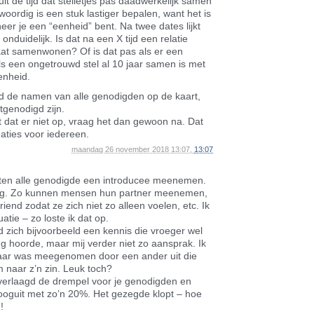
 uit de tijd dat stelletjes pas daadwerkelijk samen
oordig is een stuk lastiger bepalen, want het is
nneer je een “eenheid” bent. Na twee dates lijkt
onduidelijk. Is dat na een X tijd een relatie
aat samenwonen? Of is dat pas als er een
s een ongetrouwd stel al 10 jaar samen is met
enheid.
jd de namen van alle genodigden op de kaart,
tgenodigd zijn.
t dat er niet op, vraag het dan gewoon na. Dat
aties voor iedereen.
maandag 26 november 2018 13:07,
13:07
hten alle genodigde een introducee meenemen.
ing. Zo kunnen mensen hun partner meenemen,
iend zodat ze zich niet zo alleen voelen, etc. Ik
uatie – zo loste ik dat op.
zich bijvoorbeeld een kennis die vroeger wel
g hoorde, maar mij verder niet zo aansprak. Ik
aar was meegenomen door een ander uit die
m naar z’n zin. Leuk toch?
verlaagd de drempel voor je genodigden en
ooguit met zo’n 20%. Het gezegde klopt – hoe
!