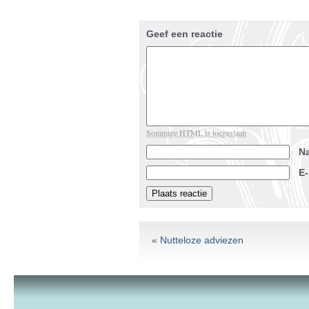
Geef een reactie
Sommige HTML is toegestaan
N
E
«
Nutteloze adviezen