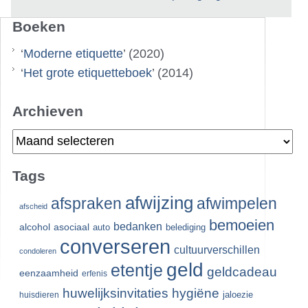
Boeken
‘
Moderne etiquette
’ (2020)
‘
Het grote etiquetteboek
’ (2014)
Archieven
Archieven
Tags
afwijzing
afspraken
afwimpelen
afscheid
bemoeien
bedanken
alcohol
asociaal
auto
belediging
converseren
cultuurverschillen
condoleren
geld
etentje
geldcadeau
eenzaamheid
erfenis
huwelijksinvitaties
hygiëne
jaloezie
huisdieren