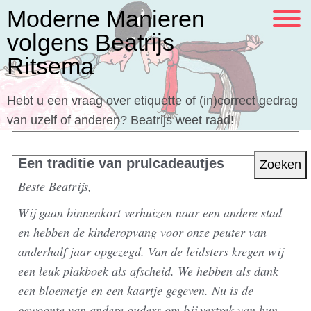
Moderne Manieren
volgens Beatrijs
Ritsema
Hebt u een vraag over etiquette of (in)correct gedrag
van uzelf of anderen? Beatrijs weet raad!
Zoeken
naar:
Een traditie van prulcadeautjes
Beste Beatrijs,
Wij gaan binnenkort verhuizen naar een andere stad
en hebben de kinderopvang voor onze peuter van
anderhalf jaar opgezegd. Van de leidsters kregen wij
een leuk plakboek als afscheid. We hebben als dank
een bloemetje en een kaartje gegeven. Nu is de
gewoonte van andere ouders om bij vertrek van hun