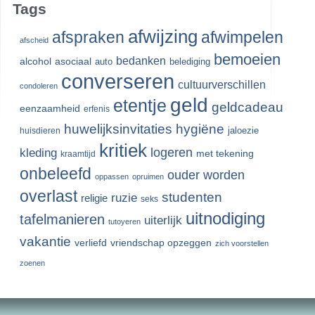
Tags
afwijzing
afspraken
afwimpelen
afscheid
bemoeien
bedanken
alcohol
asociaal
auto
belediging
converseren
cultuurverschillen
condoleren
geld
etentje
geldcadeau
eenzaamheid
erfenis
huwelijksinvitaties
hygiëne
jaloezie
huisdieren
kritiek
logeren
kleding
met tekening
kraamtijd
onbeleefd
ouder worden
oppassen
opruimen
overlast
studenten
ruzie
religie
seks
uitnodiging
tafelmanieren
uiterlijk
tutoyeren
vakantie
verliefd
vriendschap opzeggen
zich voorstellen
zoenen