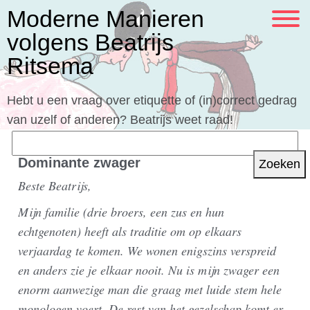
Moderne Manieren
volgens Beatrijs
Ritsema
Hebt u een vraag over etiquette of (in)correct gedrag
van uzelf of anderen? Beatrijs weet raad!
Zoeken
naar:
Dominante zwager
Beste Beatrijs,
Mijn familie (drie broers, een zus en hun
echtgenoten) heeft als traditie om op elkaars
verjaardag te komen. We wonen enigszins verspreid
en anders zie je elkaar nooit. Nu is mijn zwager een
enorm aanwezige man die graag met luide stem hele
monologen voert. De rest van het gezelschap komt er