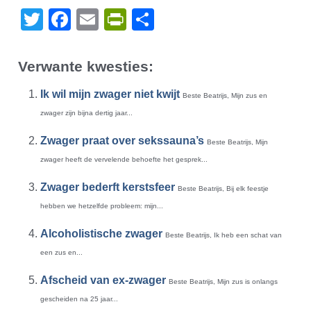
Twitter
Facebook
Email
PrintFriendly
Delen
Verwante kwesties:
Ik wil mijn zwager niet kwijt
Beste Beatrijs, Mijn zus en
zwager zijn bijna dertig jaar...
Zwager praat over sekssauna’s
Beste Beatrijs, Mijn
zwager heeft de vervelende behoefte het gesprek...
Zwager bederft kerstsfeer
Beste Beatrijs, Bij elk feestje
hebben we hetzelfde probleem: mijn...
Alcoholistische zwager
Beste Beatrijs, Ik heb een schat van
een zus en...
Afscheid van ex-zwager
Beste Beatrijs, Mijn zus is onlangs
gescheiden na 25 jaar...