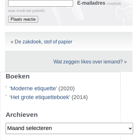
E-mailadres
(verplicht,
maar wordt niet gedeeld)
«
De zakdoek, stof of papier
Wat zeggen likes over iemand?
»
Boeken
‘
Moderne etiquette
’ (2020)
‘
Het grote etiquetteboek
’ (2014)
Archieven
Archieven