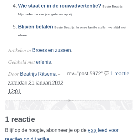
Wie staat er in de rouwadvertentie?
Beste Beatrijs,
Mijn vader die vier jaar geleden op zijn...
Blijven betalen
Beste Beatrijs, In onze familie stellen we altijd met
elkaar...
Artikelen in
.
Broers en zussen
Gelabeld met
.
erfenis
Door
–
rev="post-5972"
1 reactie
Beatrijs Ritsema
zaterdag 21 januari 2012
12:01
1 reactie
Blijf op de hoogte, abonneer je op de
feed voor
RSS
reacties op dit artikel
.