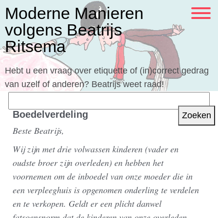
Moderne Manieren
volgens Beatrijs
Ritsema
Hebt u een vraag over etiquette of (in)correct gedrag
van uzelf of anderen? Beatrijs weet raad!
Zoeken
naar:
Boedelverdeling
Beste Beatrijs,
Wij zijn met drie volwassen kinderen (vader en
oudste broer zijn overleden) en hebben het
voornemen om de inboedel van onze moeder die in
een verpleeghuis is opgenomen onderling te verdelen
en te verkopen. Geldt er een plicht danwel
fatsoensnorm dat de kinderen van onze overleden