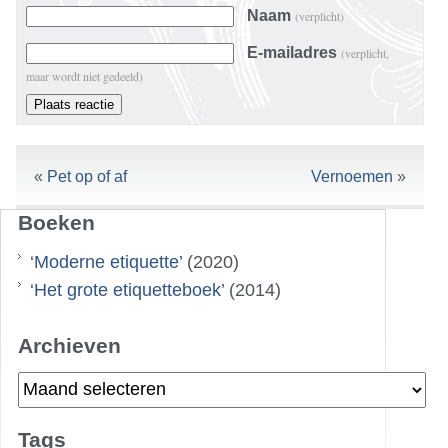
Naam
(verplicht)
E-mailadres
(verplicht,
maar wordt niet gedeeld)
«
Pet op of af
Vernoemen
»
Boeken
‘
Moderne etiquette
’ (2020)
‘
Het grote etiquetteboek
’ (2014)
Archieven
Archieven
Tags