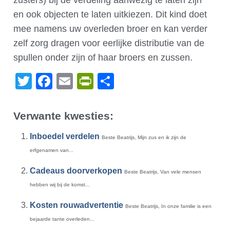
zusters) bij de verdeling aanwezig te laten zijn
en ook objecten te laten uitkiezen. Dit kind doet
mee namens uw overleden broer en kan verder
zelf zorg dragen voor eerlijke distributie van de
spullen onder zijn of haar broers en zussen.
Twitter
Facebook
Email
PrintFriendly
Delen
Verwante kwesties:
Inboedel verdelen
Beste Beatrijs, Mijn zus en ik zijn de
erfgenamen van...
Cadeaus doorverkopen
Beste Beatrijs, Van vele mensen
hebben wij bij de komst...
Kosten rouwadvertentie
Beste Beatrijs, In onze familie is een
bejaarde tante overleden...