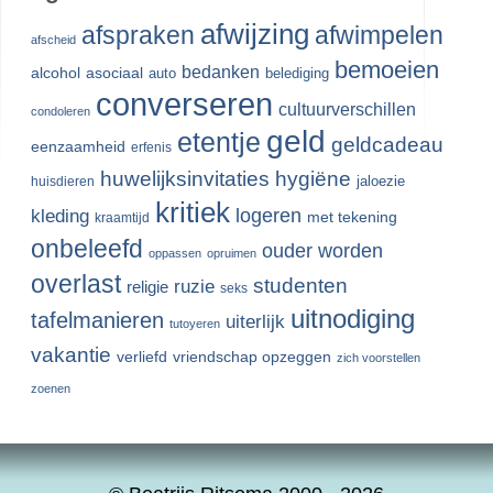
afwijzing
afspraken
afwimpelen
afscheid
bemoeien
bedanken
alcohol
asociaal
auto
belediging
converseren
cultuurverschillen
condoleren
geld
etentje
geldcadeau
eenzaamheid
erfenis
huwelijksinvitaties
hygiëne
jaloezie
huisdieren
kritiek
logeren
kleding
met tekening
kraamtijd
onbeleefd
ouder worden
oppassen
opruimen
overlast
studenten
ruzie
religie
seks
uitnodiging
tafelmanieren
uiterlijk
tutoyeren
vakantie
verliefd
vriendschap opzeggen
zich voorstellen
zoenen