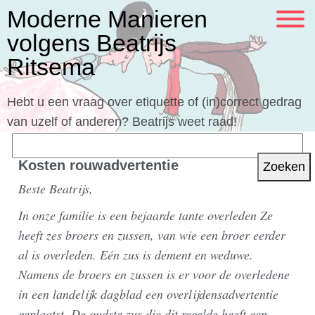
Moderne Manieren
volgens Beatrijs
Ritsema
Hebt u een vraag over etiquette of (in)correct gedrag
van uzelf of anderen? Beatrijs weet raad!
Zoeken
naar:
Kosten rouwadvertentie
Beste Beatrijs,
In onze familie is een bejaarde tante overleden Ze
heeft zes broers en zussen, van wie een broer eerder
al is overleden. Eén zus is dement en weduwe.
Namens de broers en zussen is er voor de overledene
in een landelijk dagblad een overlijdensadvertentie
geplaatst. De oudste zus die dit regelde heeft een