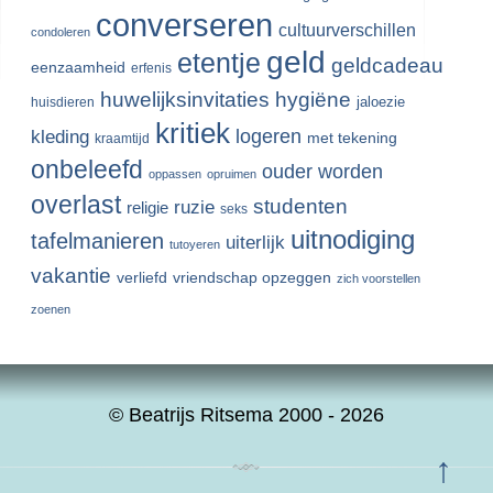
converseren
cultuurverschillen
condoleren
geld
etentje
geldcadeau
eenzaamheid
erfenis
huwelijksinvitaties
hygiëne
jaloezie
huisdieren
kritiek
logeren
kleding
met tekening
kraamtijd
onbeleefd
ouder worden
oppassen
opruimen
overlast
studenten
ruzie
religie
seks
uitnodiging
tafelmanieren
uiterlijk
tutoyeren
vakantie
verliefd
vriendschap opzeggen
zich voorstellen
zoenen
© Beatrijs Ritsema 2000 - 2026
↑