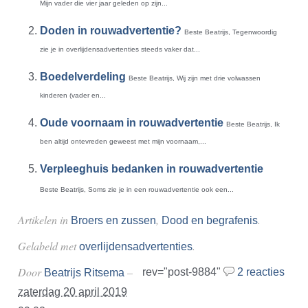
Mijn vader die vier jaar geleden op zijn...
Doden in rouwadvertentie?
Beste Beatrijs, Tegenwoordig
zie je in overlijdensadvertenties steeds vaker dat...
Boedelverdeling
Beste Beatrijs, Wij zijn met drie volwassen
kinderen (vader en...
Oude voornaam in rouwadvertentie
Beste Beatrijs, Ik
ben altijd ontevreden geweest met mijn voornaam,...
Verpleeghuis bedanken in rouwadvertentie
Beste Beatrijs, Soms zie je in een rouwadvertentie ook een...
Artikelen in
,
.
Broers en zussen
Dood en begrafenis
Gelabeld met
.
overlijdensadvertenties
Door
–
rev="post-9884"
2 reacties
Beatrijs Ritsema
zaterdag 20 april 2019