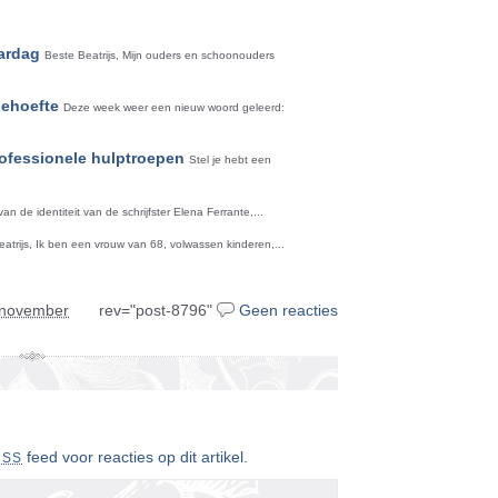
aardag
Beste Beatrijs, Mijn ouders en schoonouders
behoefte
Deze week weer een nieuw woord geleerd:
rofessionele hulptroepen
Stel je hebt een
an de identiteit van de schrijfster Elena Ferrante,...
atrijs, Ik ben een vrouw van 68, volwassen kinderen,...
 november
rev="post-8796"
Geen reacties
feed voor reacties op dit artikel
.
RSS