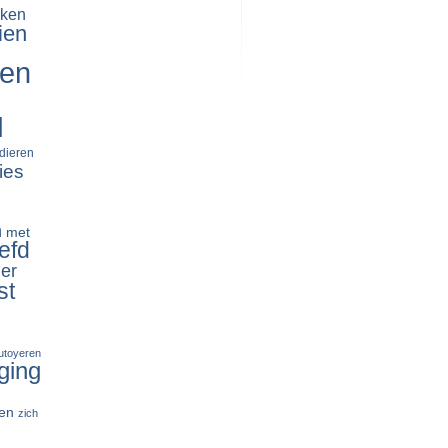
ken
ien
ren
d
dieren
ies
n
met
efd
er
st
tutoyeren
ging
en
zich