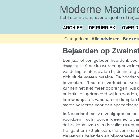
Moderne Maniere
Hebt u een vraag over etiquette of (in)c
ARCHIEF
DE RUBRIEK
OVER D
Categorieën
Alle adviezen
Boeken
Bejaarden op Zweins
Een jaar of tien geleden hoorde ik voor
dumping
: in Amerika werden geïnvalid
vondeling achtergelaten bij de ingang 
zich uit de voeten maakte. De boodsc
te verstaan: ‘Laat de overheid het ver
kunnen het niet meer opbrengen.’ Als 
autoriteiten getraceerd wilden worden
hun woonplaats vandaan en dumpten ha
staten verderop voor een spoedeisende
In Nederland met z’n veelgeprezen soci
voordoen. Toch hoorde ik een echo va
dat ziekenhuizen steeds voller raken m
Het gaat om 70-plussers die voor een 
ziekenhuis belanden en bijvoorbeeld 