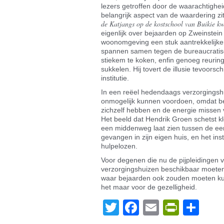
lezers getroffen door de waarachtighe
belangrijk aspect van de waardering zi
de Katjangs op de kostschool van Buikie 
eigenlijk over bejaarden op Zweinstein 
woonomgeving een stuk aantrekkelijker
spannen samen tegen de bureaucratisc
stiekem te koken, enfin genoeg reurin
sukkelen. Hij tovert de illusie tevoorsch
institutie.
In een reëel hedendaags verzorgingsh
onmogelijk kunnen voordoen, omdat b
zichzelf hebben en de energie missen 
Het beeld dat Hendrik Groen schetst kl
een middenweg laat zien tussen de e
gevangen in zijn eigen huis, en het inst
hulpelozen.
Voor degenen die nu de pijpleidingen
verzorgingshuizen beschikbaar moeten
waar bejaarden ook zouden moeten kunn
het maar voor de gezelligheid.
Twitter
Facebook
Email
PrintF
De