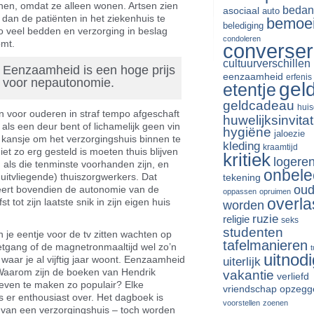
nnen, omdat ze alleen wonen. Artsen zien
bedan
asociaal
auto
an de patiënten in het ziekenhuis te
bemoe
belediging
 veel bedden en verzorging in beslag
condoleren
omt.
converse
cultuurverschillen
Eenzaamheid is een hoge prijs
eenzaamheid
erfenis
voor nepautonomie.
gel
etentje
geldcadeau
huis
en voor ouderen in straf tempo afgeschaft
huwelijksinvitat
als een deur bent of lichamelijk geen vin
hygiëne
jaloezie
kansje om het verzorgingshuis binnen te
kleding
kraamtijd
et zo erg gesteld is moeten thuis blijven
kritiek
logere
 als die tenminste voorhanden zijn, en
onbele
 uitvliegende) thuiszorgwerkers. Dat
tekening
oud
eert bovendien de autonomie van de
oppassen
opruimen
overla
t tot zijn laatste snik in zijn eigen huis
worden
ruzie
religie
seks
studenten
in je eentje voor de tv zitten wachten op
tafelmanieren
tgang of de magnetronmaaltijd wel zo’n
uitnodi
s waar je al vijftig jaar woont. Eenzaamheid
uiterlijk
 Waarom zijn de boeken van Hendrik
vakantie
verliefd
leven te maken zo populair? Elke
vriendschap opzegg
s er enthousiast over. Het dagboek is
voorstellen
zoenen
er van een verzorgingshuis – toch worden