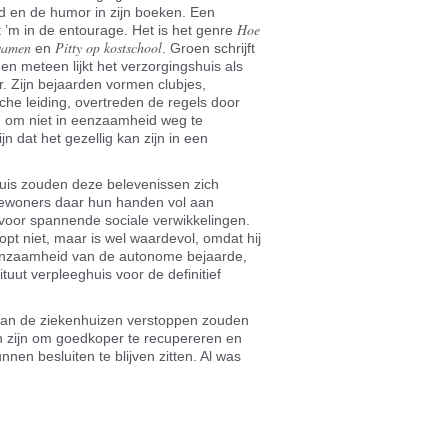
id en de humor in zijn boeken. Een
Hoe
t ’m in de entourage. Het is het genre
kwamen
Pitty op kostschool
en
. Groen schrijft
en meteen lijkt het verzorgingshuis als
. Zijn bejaarden vormen clubjes,
he leiding, overtreden de regels door
g om niet in eenzaamheid weg te
ijn dat het gezellig kan zijn in een
uis zouden deze belevenissen zich
ewoners daar hun handen vol aan
voor spannende sociale verwikkelingen.
opt niet, maar is wel waardevol, omdat hij
enzaamheid van de autonome bejaarde,
ituut verpleeghuis voor de definitief
 van de ziekenhuizen verstoppen zouden
 zijn om goedkoper te recupereren en
en besluiten te blijven zitten. Al was
riendly
len