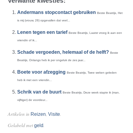
Verwante kwesties:
Andermans stopcontact gebruiken
Beste Beatrijs, Het
is mij (vrouw, 26) opgevallen dat veel...
Lenen tegen een tarief
Beste Beatrijs, Laatst vroeg ik aan een
vriendin of ik...
Schade vergoeden, helemaal of de helft?
Beste
Beatrijs, Onlangs heb ik per ongeluk de zes jaar...
Boete voor afzegging
Beste Beatrijs, Twee weken geleden
heb ik met een vriendin...
Schrik van de buurt
Beste Beatrijs, Deze week stapte ik (man,
vijftiger) de voordeur...
Artikelen in
,
.
Reizen
Visite
Gelabeld met
.
geld