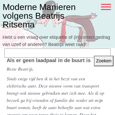
Moderne Manieren
volgens Beatrijs
Ritsema
Hebt u een vraag over etiquette of (in)correct gedrag
van uzelf of anderen? Beatrijs weet raad!
Zoeken
naar:
Als er geen laadpaal in de buurt is
Beste Beatrijs,
Sinds enige tijd ben ik in het bezit van een
elektrische auto. Deze nieuwe vorm van transport
brengt ook nieuwe gebruiken met zich mee. Als ik op
bezoek ga bij vrienden of familie die verder uit mijn
buurt wonen, heeft de auto behoefte aan wat extra
energie om weer terug thuis te komen. Door het