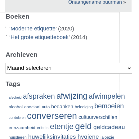
Onaangename buurman
»
Boeken
‘
Moderne etiquette
’ (2020)
‘
Het grote etiquetteboek
’ (2014)
Archieven
Archieven
Tags
afwijzing
afspraken
afwimpelen
afscheid
bemoeien
bedanken
alcohol
asociaal
auto
belediging
converseren
cultuurverschillen
condoleren
geld
etentje
geldcadeau
eenzaamheid
erfenis
huwelijksinvitaties
hygiëne
jaloezie
huisdieren