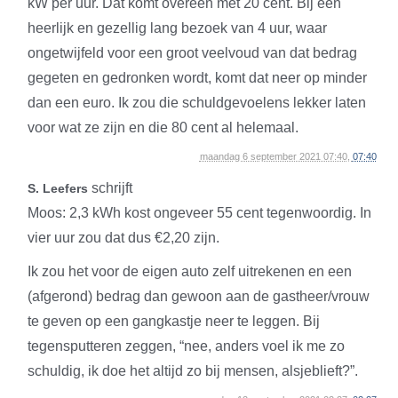
kW per uur. Dat komt overeen met 20 cent. Bij een
heerlijk en gezellig lang bezoek van 4 uur, waar
ongetwijfeld voor een groot veelvoud van dat bedrag
gegeten en gedronken wordt, komt dat neer op minder
dan een euro. Ik zou die schuldgevoelens lekker laten
voor wat ze zijn en die 80 cent al helemaal.
maandag 6 september 2021 07:40,
07:40
schrijft
S. Leefers
Moos: 2,3 kWh kost ongeveer 55 cent tegenwoordig. In
vier uur zou dat dus €2,20 zijn.
Ik zou het voor de eigen auto zelf uitrekenen en een
(afgerond) bedrag dan gewoon aan de gastheer/vrouw
te geven op een gangkastje neer te leggen. Bij
tegensputteren zeggen, “nee, anders voel ik me zo
schuldig, ik doe het altijd zo bij mensen, alsjeblieft?”.