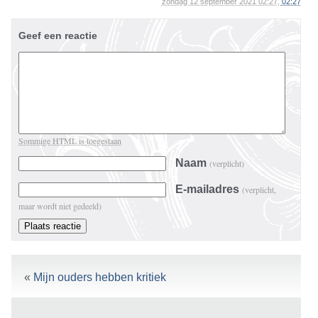
zondag 12 september 2021 02:27,
02:27
Geef een reactie
Sommige HTML is toegestaan
Naam
(verplicht)
E-mailadres
(verplicht,
maar wordt niet gedeeld)
«
Mijn ouders hebben kritiek