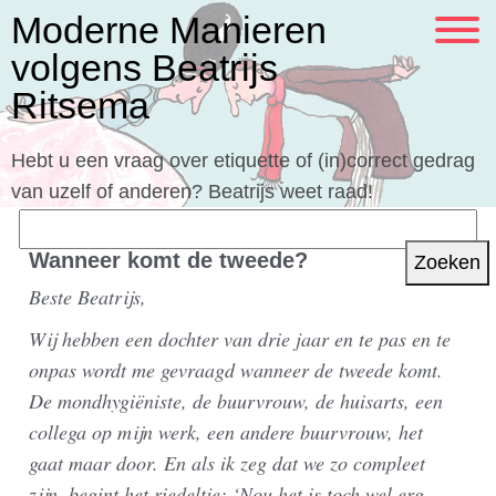
Moderne Manieren
volgens Beatrijs
Ritsema
Hebt u een vraag over etiquette of (in)correct gedrag
van uzelf of anderen? Beatrijs weet raad!
Zoeken
naar:
Wanneer komt de tweede?
Beste Beatrijs,
Wij hebben een dochter van drie jaar en te pas en te
onpas wordt me gevraagd wanneer de tweede komt.
De mondhygiëniste, de buurvrouw, de huisarts, een
collega op mijn werk, een andere buurvrouw, het
gaat maar door. En als ik zeg dat we zo compleet
zijn, begint het riedeltje: ‘Nou het is toch wel erg