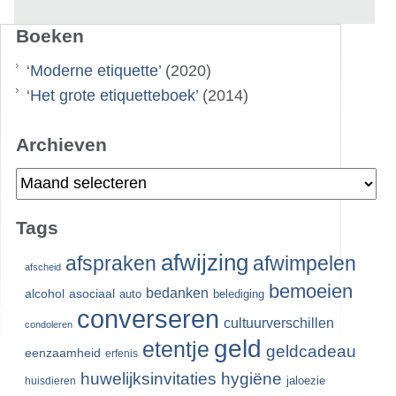
Boeken
‘
Moderne etiquette
’ (2020)
‘
Het grote etiquetteboek
’ (2014)
Archieven
Archieven
Tags
afwijzing
afspraken
afwimpelen
afscheid
bemoeien
bedanken
alcohol
asociaal
auto
belediging
converseren
cultuurverschillen
condoleren
geld
etentje
geldcadeau
eenzaamheid
erfenis
huwelijksinvitaties
hygiëne
jaloezie
huisdieren