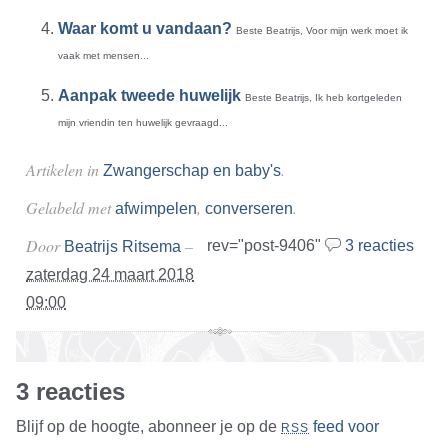
Waar komt u vandaan?
Beste Beatrijs, Voor mijn werk moet ik
vaak met mensen...
Aanpak tweede huwelijk
Beste Beatrijs, Ik heb kortgeleden
mijn vriendin ten huwelijk gevraagd...
Artikelen in
.
Zwangerschap en baby's
Gelabeld met
,
.
afwimpelen
converseren
Door
–
rev="post-9406"
3 reacties
Beatrijs Ritsema
zaterdag 24 maart 2018
09:00
3 reacties
Blijf op de hoogte, abonneer je op de
feed voor
RSS