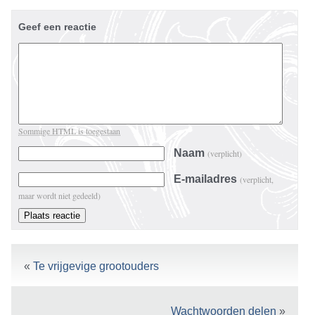
Geef een reactie
Sommige HTML is toegestaan
Naam
(verplicht)
E-mailadres
(verplicht,
maar wordt niet gedeeld)
«
Te vrijgevige grootouders
Wachtwoorden delen
»