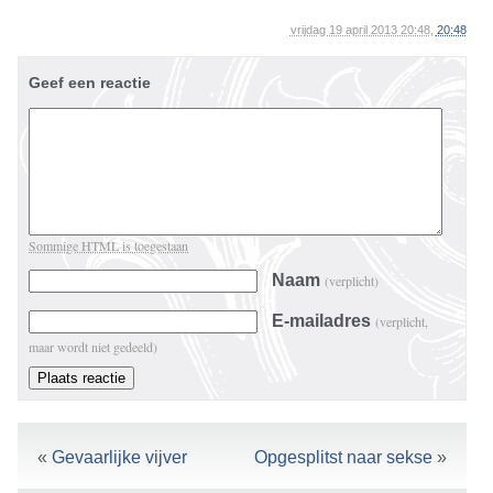
vrijdag 19 april 2013 20:48,
20:48
Geef een reactie
Sommige HTML is toegestaan
Naam
(verplicht)
E-mailadres
(verplicht,
maar wordt niet gedeeld)
«
Gevaarlijke vijver
Opgesplitst naar sekse
»