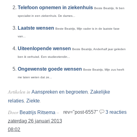
Telefoon opnemen in ziekenhuis
Beste Beatrijs, Ik ben
specialist in een ziekenhuis. De dames...
Laatste wensen
Beste Beatrijs, Mijn vader is in de laatste fase
van...
Uiteenlopende wensen
Beste Beatrijs, Anderhalf jaar geleden
ben ik verhuisd. Een studievriendin...
Ongewenste goede wensen
Beste Beatrijs, Mijn zus heeft
me laten weten dat ze...
Artikelen in
,
Aanspreken en begroeten
Zakelijke
,
.
relaties
Ziekte
Door
–
rev="post-6557"
3 reacties
Beatrijs Ritsema
zaterdag 26 januari 2013
08:02