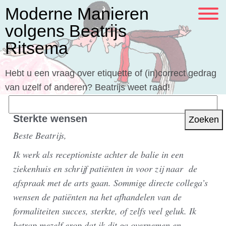
Moderne Manieren
volgens Beatrijs
Ritsema
Hebt u een vraag over etiquette of (in)correct gedrag
van uzelf of anderen? Beatrijs weet raad!
Zoeken
naar:
Sterkte wensen
Beste Beatrijs,
Ik werk als receptioniste achter de balie in een
ziekenhuis en schrijf patiënten in voor zij naar de
afspraak met de arts gaan. Sommige directe collega’s
wensen de patiënten na het afhandelen van de
formaliteiten succes, sterkte, of zelfs veel geluk. Ik
betrap mezelf erop dat ik dit ga overnemen en