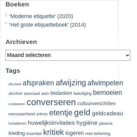
Boeken
‘
Moderne etiquette
’ (2020)
‘
Het grote etiquetteboek
’ (2014)
Archieven
Archieven
Tags
afwijzing
afspraken
afwimpelen
afscheid
bemoeien
bedanken
alcohol
asociaal
auto
belediging
converseren
cultuurverschillen
condoleren
geld
etentje
geldcadeau
eenzaamheid
erfenis
huwelijksinvitaties
hygiëne
jaloezie
huisdieren
kritiek
logeren
kleding
met tekening
kraamtijd