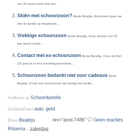
van 26 woont sinds drie jaar...
Skiën met schoonzoon?
Beste Beatrijs, Binnenkort gaan we
met de familie op skivakantie,...
Vrekkige schoonzoon
Beste Beatrijs, Onze dochter van 25
jaar woont al drie...
Contact met ex-schoonzoon
Beste Beatrijs, Onze dochter
(32 jaar) zit in een scheidingsprocedure....
Schoonzoon bedankt niet voor cadeaus
Beste
Beatrijs, Ik heb een schoonzoon die weinig met familie...
Artikelen in
.
Schoonfamilie
Gelabeld met
,
.
auto
geld
Door
rev="post-7486"
Geen reacties
Beatrijs
–
Ritsema
zaterdag