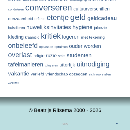
converseren
cultuurverschillen
condoleren
geld
etentje
geldcadeau
eenzaamheid
erfenis
huwelijksinvitaties
hygiëne
jaloezie
huisdieren
kritiek
logeren
kleding
met tekening
kraamtijd
onbeleefd
ouder worden
oppassen
opruimen
overlast
studenten
ruzie
religie
seks
uitnodiging
tafelmanieren
uiterlijk
tutoyeren
vakantie
verliefd
vriendschap opzeggen
zich voorstellen
zoenen
© Beatrijs Ritsema 2000 - 2026
↑