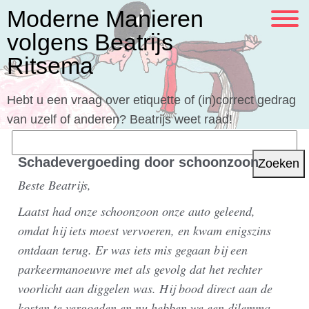
Moderne Manieren
volgens Beatrijs
Ritsema
Hebt u een vraag over etiquette of (in)correct gedrag
van uzelf of anderen? Beatrijs weet raad!
Zoeken
naar:
Schadevergoeding door schoonzoon
Beste Beatrijs,
Laatst had onze schoonzoon onze auto geleend,
omdat hij iets moest vervoeren, en kwam enigszins
ontdaan terug. Er was iets mis gegaan bij een
parkeermanoeuvre met als gevolg dat het rechter
voorlicht aan diggelen was. Hij bood direct aan de
kosten te vergoeden en nu hebben we een dilemma.