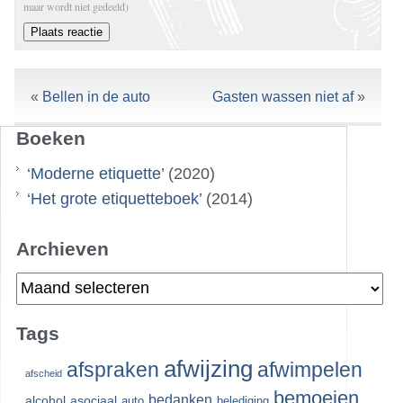
maar wordt niet gedeeld)
«
Bellen in de auto
Gasten wassen niet af
»
Boeken
‘
Moderne etiquette
’ (2020)
‘
Het grote etiquetteboek
’ (2014)
Archieven
Archieven
Tags
afwijzing
afspraken
afwimpelen
afscheid
bemoeien
bedanken
alcohol
asociaal
auto
belediging