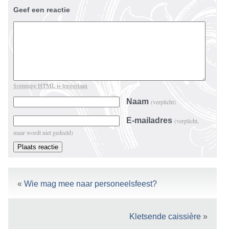
Geef een reactie
Sommige HTML is toegestaan
Naam
(verplicht)
E-mailadres
(verplicht,
maar wordt niet gedeeld)
«
Wie mag mee naar personeelsfeest?
Kletsende caissière
»