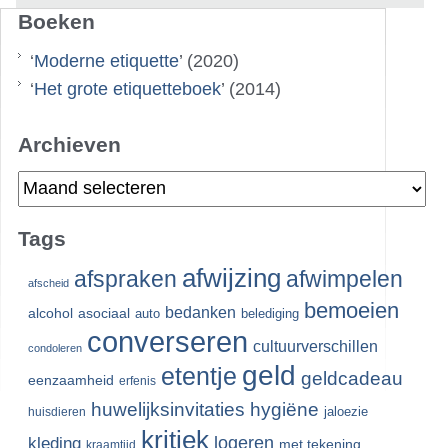
Boeken
‘
Moderne etiquette
’ (2020)
‘
Het grote etiquetteboek
’ (2014)
Archieven
Archieven
Tags
afwijzing
afspraken
afwimpelen
afscheid
bemoeien
bedanken
alcohol
asociaal
auto
belediging
converseren
cultuurverschillen
condoleren
geld
etentje
geldcadeau
eenzaamheid
erfenis
huwelijksinvitaties
hygiëne
jaloezie
huisdieren
kritiek
logeren
kleding
met tekening
kraamtijd