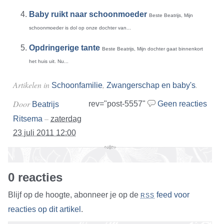
Baby ruikt naar schoonmoeder
Beste Beatrijs, Mijn
schoonmoeder is dol op onze dochter van...
Opdringerige tante
Beste Beatrijs, Mijn dochter gaat binnenkort
het huis uit. Nu...
Artikelen in
,
.
Schoonfamilie
Zwangerschap en baby's
Door
rev="post-5557"
Geen reacties
Beatrijs
–
Ritsema
zaterdag
23 juli 2011 12:00
0 reacties
Blijf op de hoogte, abonneer je op de
feed voor
RSS
reacties op dit artikel
.