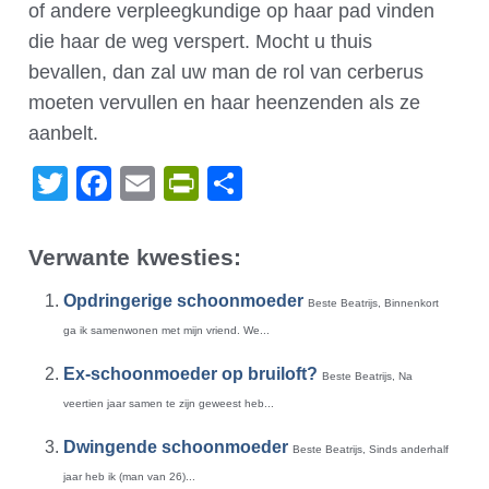
of andere verpleegkundige op haar pad vinden
die haar de weg verspert. Mocht u thuis
bevallen, dan zal uw man de rol van cerberus
moeten vervullen en haar heenzenden als ze
aanbelt.
Twitter
Facebook
Email
PrintFriendly
Delen
Verwante kwesties:
Opdringerige schoonmoeder
Beste Beatrijs, Binnenkort
ga ik samenwonen met mijn vriend. We...
Ex-schoonmoeder op bruiloft?
Beste Beatrijs, Na
veertien jaar samen te zijn geweest heb...
Dwingende schoonmoeder
Beste Beatrijs, Sinds anderhalf
jaar heb ik (man van 26)...