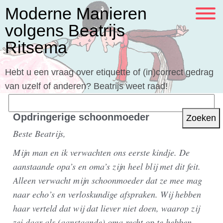
Moderne Manieren
volgens Beatrijs
Ritsema
Hebt u een vraag over etiquette of (in)correct gedrag
van uzelf of anderen? Beatrijs weet raad!
Zoeken
naar:
Opdringerige schoonmoeder
Beste Beatrijs,
Mijn man en ik verwachten ons eerste kindje. De
aanstaande opa’s en oma’s zijn heel blij met dit feit.
Alleen verwacht mijn schoonmoeder dat ze mee mag
naar echo’s en verloskundige afspraken. Wij hebben
haar verteld dat wij dat liever niet doen, waarop zij
zei daar als (aanstaande) oma recht op te hebben.