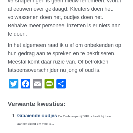
versnaperingen is geen nieuw fenomeen. Wordt
al eeuwen over geklaagd. Kleuters doen het,
volwassenen doen het, oudjes doen het.
Behalve meer personeel inzetten is er niets aan
te doen.
In het algemeen raad ik u af om onbekenden op
hun gedrag aan te spreken en te bekritiseren.
Meestal komt daar ruzie van. Of betrokken
fatsoensoverschrijder nu jong of oud is.
Twitter
Facebook
Email
PrintFriendly
Delen
Verwante kwesties:
Graaiende oudjes
De Ouderenpartij 50Plus heeft bij haar
aankondiging om mee te...