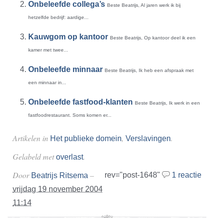
Onbeleefde collega’s
Beste Beatrijs, Al jaren werk ik bij
hetzelfde bedrijf: aardige...
Kauwgom op kantoor
Beste Beatrijs, Op kantoor deel ik een
kamer met twee...
Onbeleefde minnaar
Beste Beatrijs, Ik heb een afspraak met
een minnaar in...
Onbeleefde fastfood-klanten
Beste Beatrijs, Ik werk in een
fastfoodrestaurant. Soms komen er...
Artikelen in
,
.
Het publieke domein
Verslavingen
Gelabeld met
.
overlast
Door
–
rev="post-1648"
1 reactie
Beatrijs Ritsema
vrijdag 19 november 2004
11:14