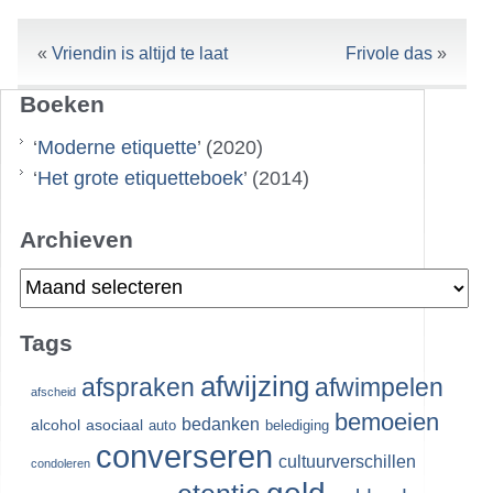
«
Vriendin is altijd te laat
Frivole das
»
Boeken
‘
Moderne etiquette
’ (2020)
‘
Het grote etiquetteboek
’ (2014)
Archieven
Archieven
Tags
afwijzing
afspraken
afwimpelen
afscheid
bemoeien
bedanken
alcohol
asociaal
auto
belediging
converseren
cultuurverschillen
condoleren