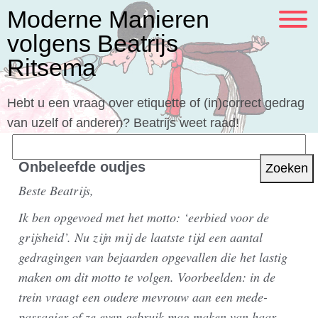
Moderne Manieren
volgens Beatrijs
Ritsema
Hebt u een vraag over etiquette of (in)correct gedrag
van uzelf of anderen? Beatrijs weet raad!
Zoeken
naar:
Onbeleefde oudjes
Beste Beatrijs,
Ik ben opgevoed met het motto: ‘eerbied voor de
grijsheid’. Nu zijn mij de laatste tijd een aantal
gedragingen van bejaarden opgevallen die het lastig
maken om dit motto te volgen. Voorbeelden: in de
trein vraagt een oudere mevrouw aan een mede-
passagier of ze even gebruik mag maken van haar