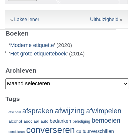
«
Lakse lener
Uithuizigheid
»
Boeken
‘
Moderne etiquette
’ (2020)
‘
Het grote etiquetteboek
’ (2014)
Archieven
Archieven
Tags
afwijzing
afspraken
afwimpelen
afscheid
bemoeien
bedanken
alcohol
asociaal
auto
belediging
converseren
cultuurverschillen
condoleren