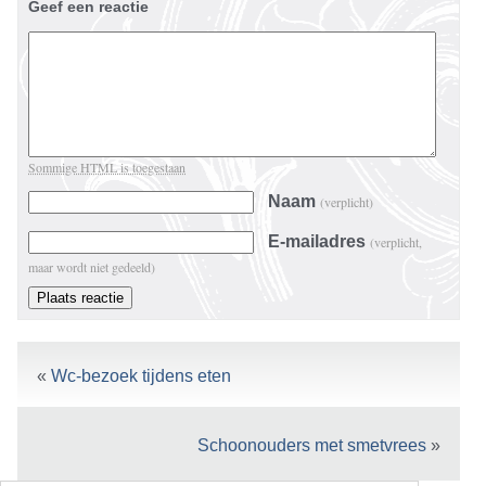
Geef een reactie
Sommige HTML is toegestaan
Naam
(verplicht)
E-mailadres
(verplicht,
maar wordt niet gedeeld)
«
Wc-bezoek tijdens eten
Schoonouders met smetvrees
»