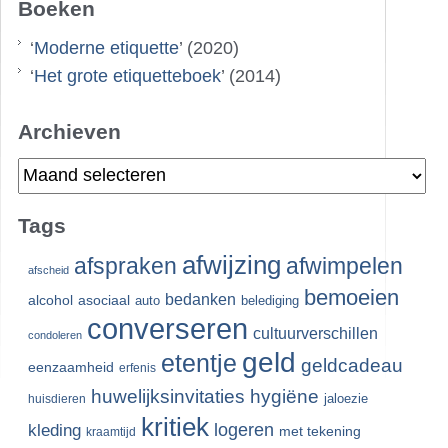
Boeken
‘
Moderne etiquette
’ (2020)
‘
Het grote etiquetteboek
’ (2014)
Archieven
Archieven
Tags
afwijzing
afspraken
afwimpelen
afscheid
bemoeien
bedanken
alcohol
asociaal
auto
belediging
converseren
cultuurverschillen
condoleren
geld
etentje
geldcadeau
eenzaamheid
erfenis
huwelijksinvitaties
hygiëne
jaloezie
huisdieren
kritiek
logeren
kleding
met tekening
kraamtijd