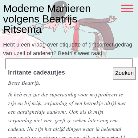
Moderne Manieren
volgens Beatrijs
Ritsema
Hebt u een vraag over etiquette of (in)correct gedrag
van uzelf of anderen? Beatrijs weet raad!
Zoeken
naar:
Irritante cadeautjes
Beste Beatrijs,
Ik heb een zus die superaardig voor mij probeert te
zijn en bij mijn verjaardag of een bezoekje altijd met
een aardigheidje aankomt. Ook als ik mijn
verjaardag niet vier, geeft ze weken later nog een
cadeau. Nu zijn het altijd dingen waar ik helemaal
niet op zit te wachten: een paar sokken bijvoorbeeld