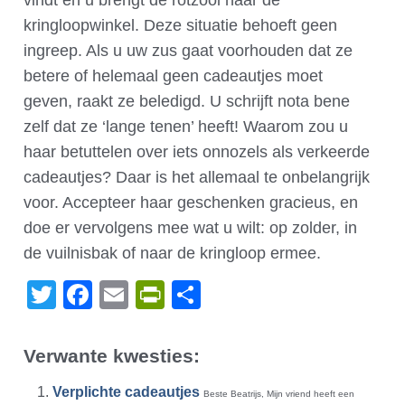
vindt en u brengt de rotzooi naar de
kringloopwinkel. Deze situatie behoeft geen
ingreep. Als u uw zus gaat voorhouden dat ze
betere of helemaal geen cadeautjes moet
geven, raakt ze beledigd. U schrijft nota bene
zelf dat ze ‘lange tenen’ heeft! Waarom zou u
haar betuttelen over iets onnozels als verkeerde
cadeautjes? Daar is het allemaal te onbelangrijk
voor. Accepteer haar geschenken gracieus, en
doe er vervolgens mee wat u wilt: op zolder, in
de vuilnisbak of naar de kringloop ermee.
Twitter
Facebook
Email
PrintFriendly
Delen
Verwante kwesties:
Verplichte cadeautjes
Beste Beatrijs, Mijn vriend heeft een