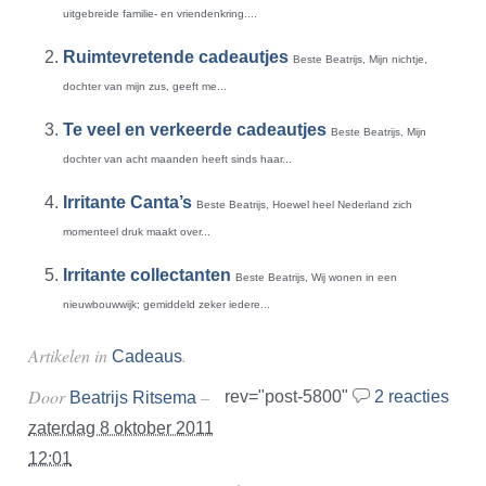
uitgebreide familie- en vriendenkring....
Ruimtevretende cadeautjes
Beste Beatrijs, Mijn nichtje,
dochter van mijn zus, geeft me...
Te veel en verkeerde cadeautjes
Beste Beatrijs, Mijn
dochter van acht maanden heeft sinds haar...
Irritante Canta’s
Beste Beatrijs, Hoewel heel Nederland zich
momenteel druk maakt over...
Irritante collectanten
Beste Beatrijs, Wij wonen in een
nieuwbouwwijk; gemiddeld zeker iedere...
Artikelen in
.
Cadeaus
Door
–
rev="post-5800"
2 reacties
Beatrijs Ritsema
zaterdag 8 oktober 2011
12:01