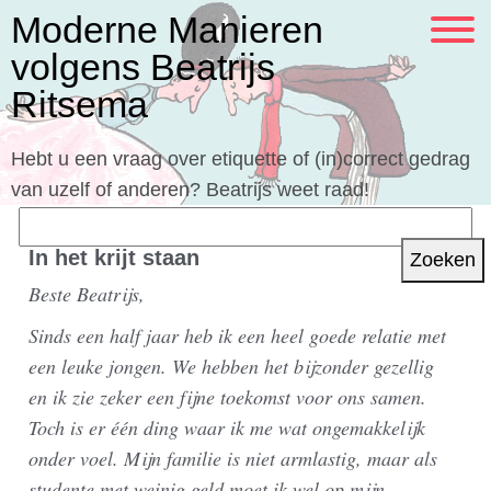
Moderne Manieren
volgens Beatrijs
Ritsema
Hebt u een vraag over etiquette of (in)correct gedrag
van uzelf of anderen? Beatrijs weet raad!
Zoeken
naar:
In het krijt staan
Beste Beatrijs,
Sinds een half jaar heb ik een heel goede relatie met
een leuke jongen. We hebben het bijzonder gezellig
en ik zie zeker een fijne toekomst voor ons samen.
Toch is er één ding waar ik me wat ongemakkelijk
onder voel. Mijn familie is niet armlastig, maar als
studente met weinig geld moet ik wel op mijn