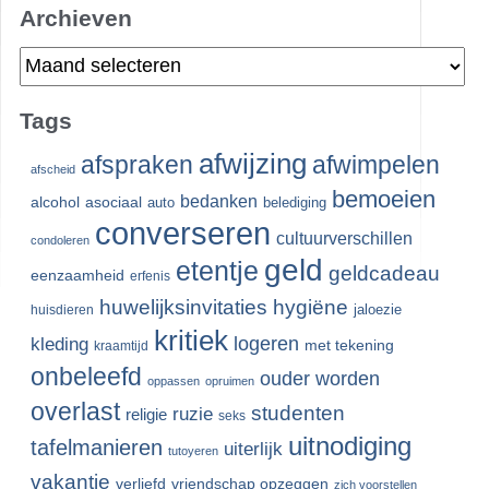
Archieven
Archieven
Tags
afwijzing
afspraken
afwimpelen
afscheid
bemoeien
bedanken
alcohol
asociaal
auto
belediging
converseren
cultuurverschillen
condoleren
geld
etentje
geldcadeau
eenzaamheid
erfenis
huwelijksinvitaties
hygiëne
jaloezie
huisdieren
kritiek
logeren
kleding
met tekening
kraamtijd
onbeleefd
ouder worden
oppassen
opruimen
overlast
studenten
ruzie
religie
seks
uitnodiging
tafelmanieren
uiterlijk
tutoyeren
vakantie
verliefd
vriendschap opzeggen
zich voorstellen