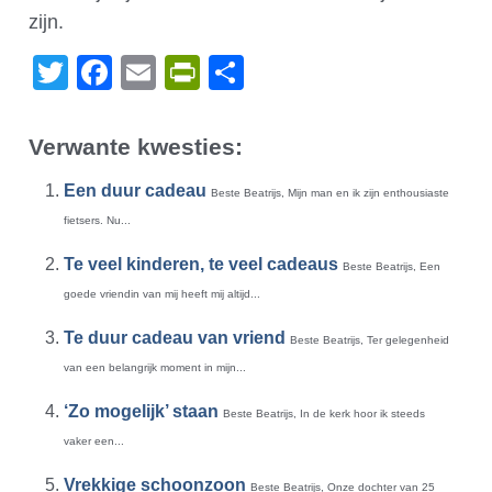
zijn.
Twitter
Facebook
Email
PrintFriendly
Delen
Verwante kwesties:
Een duur cadeau
Beste Beatrijs, Mijn man en ik zijn enthousiaste
fietsers. Nu...
Te veel kinderen, te veel cadeaus
Beste Beatrijs, Een
goede vriendin van mij heeft mij altijd...
Te duur cadeau van vriend
Beste Beatrijs, Ter gelegenheid
van een belangrijk moment in mijn...
‘Zo mogelijk’ staan
Beste Beatrijs, In de kerk hoor ik steeds
vaker een...
Vrekkige schoonzoon
Beste Beatrijs, Onze dochter van 25