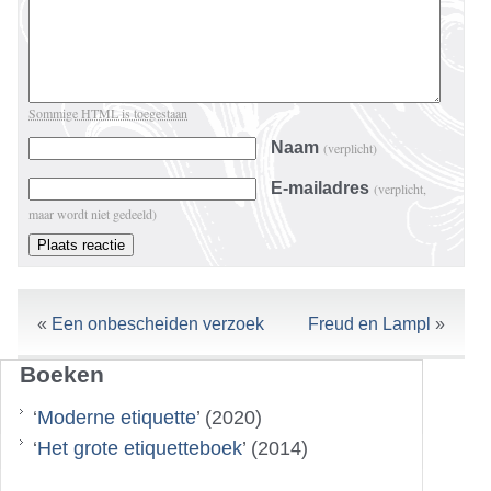
Sommige HTML is toegestaan
Naam
(verplicht)
E-mailadres
(verplicht,
maar wordt niet gedeeld)
«
Een onbescheiden verzoek
Freud en Lampl
»
Boeken
‘
Moderne etiquette
’ (2020)
‘
Het grote etiquetteboek
’ (2014)