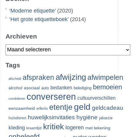
‘
Moderne etiquette
’ (2020)
‘
Het grote etiquetteboek
’ (2014)
Archieven
Archieven
Tags
afwijzing
afspraken
afwimpelen
afscheid
bemoeien
bedanken
alcohol
asociaal
auto
belediging
converseren
cultuurverschillen
condoleren
geld
etentje
geldcadeau
eenzaamheid
erfenis
huwelijksinvitaties
hygiëne
jaloezie
huisdieren
kritiek
logeren
kleding
met tekening
kraamtijd
onbeleefd