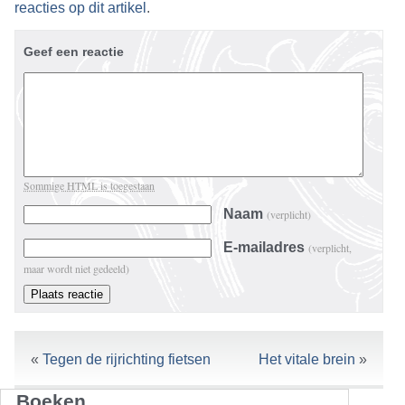
reacties op dit artikel
.
Geef een reactie
Sommige HTML is toegestaan
Naam
(verplicht)
E-mailadres
(verplicht,
maar wordt niet gedeeld)
«
Tegen de rijrichting fietsen
Het vitale brein
»
Boeken