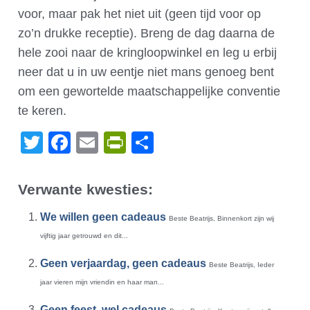
voor, maar pak het niet uit (geen tijd voor op
zo’n drukke receptie). Breng de dag daarna de
hele zooi naar de kringloopwinkel en leg u erbij
neer dat u in uw eentje niet mans genoeg bent
om een gewortelde maatschappelijke conventie
te keren.
Twitter
Facebook
Email
PrintFriendly
Delen
Verwante kwesties:
We willen geen cadeaus
Beste Beatrijs, Binnenkort zijn wij
vijftig jaar getrouwd en dit...
Geen verjaardag, geen cadeaus
Beste Beatrijs, Ieder
jaar vieren mijn vriendin en haar man...
Geen feest, wel cadeaus