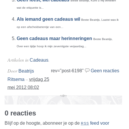
Beste Beatrijs, Kunt u mij vertellen
wat de etiquette is...
Als iemand geen cadeaus wil
Beste Beatrijs, Laatst was ik
op een afscheidsetentje van een...
Geen cadeaus maar herinneringen
Beste Beatrijs,
Over een tijdje hoop ik mijn zeventigste verjaardag...
Artikelen in
.
Cadeaus
Door
rev="post-6198"
Geen reacties
Beatrijs
–
Ritsema
vrijdag 25
mei 2012 08:02
0 reacties
Blijf op de hoogte, abonneer je op de
feed voor
RSS