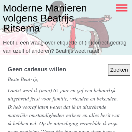
Moderne Manieren
volgens Beatrijs
Ritsema
Hebt u een vraag over etiquette of (in)correct gedrag
van uzelf of anderen? Beatrijs weet raad!
Zoeken
naar:
Geen cadeaus willen
Beste Beatrijs,
Laatst werd ik (man) 65 jaar en gaf een behoorlijk
uitgebreid feest voor familie, vrienden en bekenden.
Ik heb vooraf laten weten dat ik in uitstekende
materiële omstandigheden verkeer en alles bezit wat
ik hebben wil. Op de uitnodiging vermeldde ik mijn
wens expliciet: ‘Neem één bloem naar eigen keuze