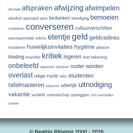
afwijzing
afspraken
afwimpelen
afscheid
bemoeien
bedanken
alcohol
asociaal
auto
belediging
converseren
cultuurverschillen
condoleren
geld
etentje
geldcadeau
eenzaamheid
erfenis
huwelijksinvitaties
hygiëne
jaloezie
huisdieren
kritiek
logeren
kleding
met tekening
kraamtijd
onbeleefd
ouder worden
oppassen
opruimen
overlast
studenten
ruzie
religie
seks
uitnodiging
tafelmanieren
uiterlijk
tutoyeren
vakantie
verliefd
vriendschap opzeggen
zich voorstellen
zoenen
© Beatrijs Ritsema 2000 - 2026