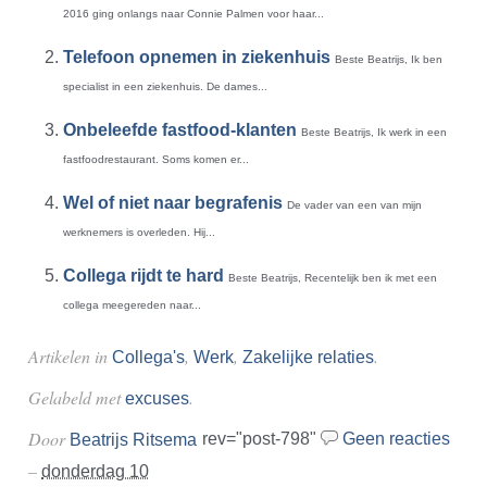
2016 ging onlangs naar Connie Palmen voor haar...
Telefoon opnemen in ziekenhuis
Beste Beatrijs, Ik ben
specialist in een ziekenhuis. De dames...
Onbeleefde fastfood-klanten
Beste Beatrijs, Ik werk in een
fastfoodrestaurant. Soms komen er...
Wel of niet naar begrafenis
De vader van een van mijn
werknemers is overleden. Hij...
Collega rijdt te hard
Beste Beatrijs, Recentelijk ben ik met een
collega meegereden naar...
Artikelen in
,
,
.
Collega's
Werk
Zakelijke relaties
Gelabeld met
.
excuses
Door
rev="post-798"
Geen reacties
Beatrijs Ritsema
–
donderdag 10