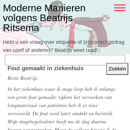
Moderne Manieren
volgens Beatrijs
Ritsema
Hebt u een vraag over etiquette of (in)correct gedrag
van uzelf of anderen? Beatrijs weet raad!
Zoeken
naar:
Fout gemaakt in ziekenhuis
Beste Beatrijs,
In het ziekenhuis waar ik stage loop heb ik onlangs
een grote fout gemaakt: tijdens het verwerken van
longmateriaal van patiënten heb ik er twee
verwisseld. De fout werd later ontdekt en hersteld.
Mijn stagebegeleidster heeft me de dag daarna
hierop aangesproken. Maar de collega bij wie ik de