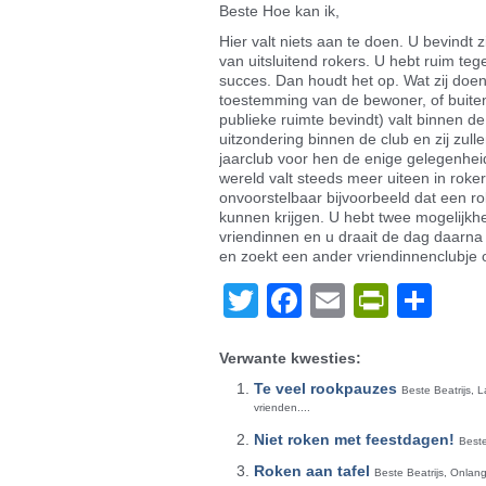
Beste Hoe kan ik,
Hier valt niets aan te doen. U bevindt z
van uitsluitend rokers. U hebt ruim te
succes. Dan houdt het op. Wat zij doen 
toestemming van de bewoner, of buiten
publieke ruimte bevindt) valt binnen d
uitzondering binnen de club en zij zul
jaarclub voor hen de enige gelegenheid
wereld valt steeds meer uiteen in rokers
onvoorstelbaar bijvoorbeeld dat een ro
kunnen krijgen. U hebt twee mogelijkhe
vriendinnen en u draait de dag daarna
en zoekt een ander vriendinnenclubje o
Twitter
Facebook
Email
PrintF
De
Verwante kwesties:
Te veel rookpauzes
Beste Beatrijs, 
vrienden....
Niet roken met feestdagen!
Beste
Roken aan tafel
Beste Beatrijs, Onlang