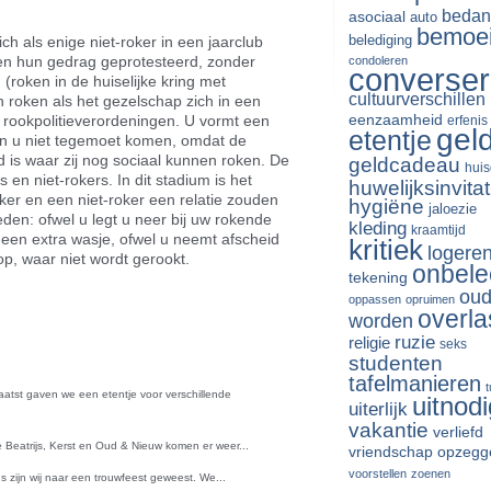
bedan
asociaal
auto
bemoe
belediging
ich als enige niet-roker in een jaarclub
gen hun gedrag geprotesteerd, zonder
condoleren
converse
(roken in de huiselijke kring met
cultuurverschillen
 roken als het gezelschap zich in een
eenzaamheid
e rookpolitieverordeningen. U vormt een
erfenis
gel
etentje
len u niet tegemoet komen, omdat de
 is waar zij nog sociaal kunnen roken. De
geldcadeau
huis
 en niet-rokers. In dit stadium is het
huwelijksinvitat
ker en een niet-roker een relatie zouden
hygiëne
jaloezie
den: ofwel u legt u neer bij uw rokende
kleding
kraamtijd
 een extra wasje, ofwel u neemt afscheid
kritiek
logere
p, waar niet wordt gerookt.
onbele
tekening
riendly
len
oud
oppassen
opruimen
overla
worden
ruzie
religie
seks
studenten
tafelmanieren
Laatst gaven we een etentje voor verschillende
uitnodi
uiterlijk
vakantie
verliefd
 Beatrijs, Kerst en Oud & Nieuw komen er weer...
vriendschap opzegg
voorstellen
zoenen
s zijn wij naar een trouwfeest geweest. We...