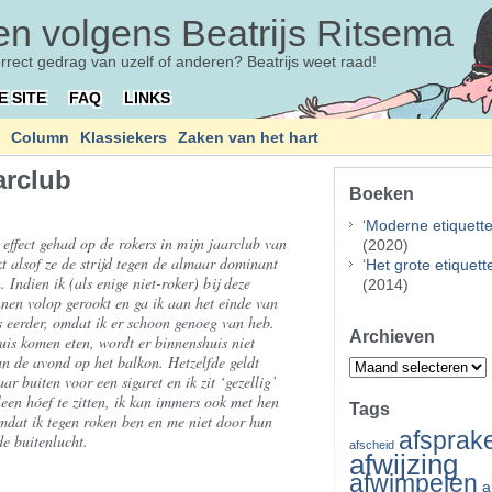
n volgens Beatrijs Ritsema
orrect gedrag van uzelf of anderen? Beatrijs weet raad!
E SITE
FAQ
LINKS
Column
Klassiekers
Zaken van het hart
arclub
Boeken
‘
Moderne etiquett
effect gehad op de rokers in mijn jaarclub van
(2020)
kt alsof ze de strijd tegen de almaar dominant
‘
Het grote etiquet
 Indien ik (als enige niet-roker) bij deze
(2014)
nnen volop gerookt en ga ik aan het einde van
s eerder, omdat ik er schoon genoeg van heb.
Archieven
huis komen eten, wordt er binnenshuis niet
an de avond op het balkon. Hetzelfde geldt
Archieven
aar buiten voor een sigaret en ik zit ‘gezellig’
leen hóef te zitten, ik kan immers ook met hen
Tags
omdat ik tegen roken ben en me niet door hun
afsprak
e buitenlucht.
afscheid
afwijzing
afwimpelen
a