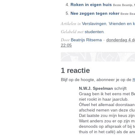
Roken in eigen huis
Beste Beatrijs, 
Nee zeggen tegen roker
Beste Beat
Artikelen in
,
Verslavingen
Vrienden en 
Gelabeld met
.
studenten
Door
–
Beatrijs Ritsema
donderdag 4 
22:05
1 reactie
Blijf op de hoogte, abonneer je op de
N.W.J. Speelman
schrijft
Graag ben ik het eens met Bea
niet rookt in haar jaarclub.
Ófwel het allemaal doorstaan
afscheid nemen van deze clu
Dat laatste zou míjn keus zij
Want anders zou er op zijn m
desnoods op afspraak of bij 
thuis of in het café) als de 