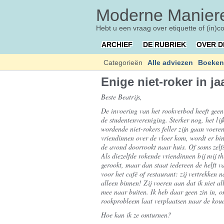
Moderne Maniere
Hebt u een vraag over etiquette of (in)c
ARCHIEF
DE RUBRIEK
OVER D
Categorieën
Alle adviezen
Boeken
Enige niet-roker in ja
Beste Beatrijs,
De invoering van het rookverbod heeft geen 
de studentenvereniging. Sterker nog, het lij
wordende niet-rokers feller zijn gaan voeren.
vriendinnen over de vloer kom, wordt er bi
de avond doorrookt naar huis. Of soms zelf
Als diezelfde rokende vriendinnen bij mij t
gerookt, maar dan staat iedereen de helft v
voor het café of restaurant: zij vertrekken n
alleen binnen! Zij voeren aan dat ik niet al
mee naar buiten. Ik heb daar geen zin in, 
rookprobleem laat verplaatsen naar de koud
Hoe kan ik ze omturnen?