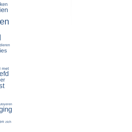
ken
ien
ren
d
dieren
ies
n
met
efd
er
st
tutoyeren
ging
en
zich