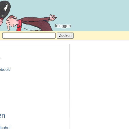
Inloggen
Zoeken
naar:
e
’
teboek
’
en
lcohol