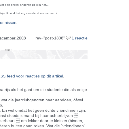
Met een drietal anderen zit ik in het...
rijs, Ik vind het erg vervelend als mensen in...
.
kennissen
december 2008
rev="post-1898"
1 reactie
feed voor reacties op dit artikel
.
RSS
trijs als het gaat om die studente die als enige
 wat die jaarclubgenoten haar aandoen, ófwel
b.
n. En wel omdat het geen échte vriendinnen zijn.
inst steeds iemand bij haar achterblijven 
toerbeurt  om lekker door te kletsen (binnen,
anderen buiten gaan roken. Wat die “vriendinnen”