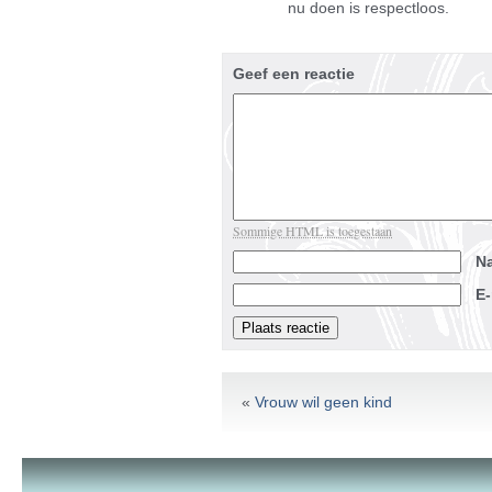
nu doen is respectloos.
Geef een reactie
Sommige HTML is toegestaan
N
E
«
Vrouw wil geen kind