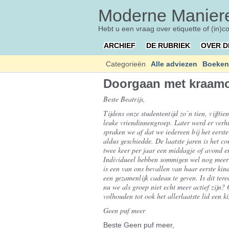
Moderne Maniere
Hebt u een vraag over etiquette of (in)c
ARCHIEF
DE RUBRIEK
OVER D
Categorieën
Alle adviezen
Boeken
Doorgaan met kraamc
Beste Beatrijs,
Tijdens onze studententijd zo’n tien, vijft
leuke vriendinnengroep. Later werd er verhu
spraken we af dat we iedereen bij het eers
aldus geschiedde. De laatste jaren is het c
twee keer per jaar een middagje of avond en
Individueel hebben sommigen wel nog meer 
is een van ons bevallen van haar eerste kin
een gezamenlijk cadeau te geven. Is dit tere
nu we als groep niet echt meer actief zijn? 
volhouden tot ook het allerlaatste lid een k
Geen puf meer
Beste Geen puf meer,