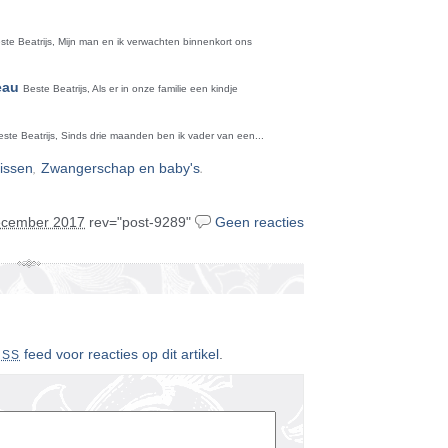
ste Beatrijs, Mijn man en ik verwachten binnenkort ons
eau
Beste Beatrijs, Als er in onze familie een kindje
este Beatrijs, Sinds drie maanden ben ik vader van een...
,
.
issen
Zwangerschap en baby's
ecember 2017
rev="post-9289"
Geen reacties
feed voor reacties op dit artikel
.
RSS