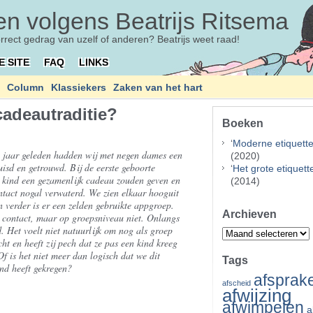
n volgens Beatrijs Ritsema
orrect gedrag van uzelf of anderen? Beatrijs weet raad!
E SITE
FAQ
LINKS
Column
Klassiekers
Zaken van het hart
adeautraditie?
Boeken
‘
Moderne etiquett
ien jaar geleden hadden wij met negen dames een
(2020)
isd en getrouwd. Bij de eerste geboorte
‘
Het grote etiquet
te kind een gezamenlijk cadeau zouden geven en
(2014)
ontact nogal verwaterd. We zien elkaar hooguit
 verder is er een zelden gebruikte appgroep.
Archieven
contact, maar op groepsniveau niet. Onlangs
d. Het voelt niet natuurlijk om nog als groep
Archieven
cht en heeft zij pech dat ze pas een kind kreeg
Of is het niet meer dan logisch dat we dit
Tags
ind heeft gekregen?
afsprak
afscheid
afwijzing
afwimpelen
a