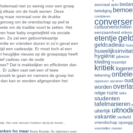
bedan
asociaal
auto
s helemaal niet zo weinig voor een groep
bemoe
belediging
bij elkaar om de hoek wonen. Deze
ing maar normaal voor de drukke
condoleren
converse
 genoeg om de vriendschap op peil te
cultuurverschillen
eite om de traditie voort te zetten. Het
eenzaamheid
van haar baby ongetwijfeld via sociale
erfenis
gel
etentje
en. Ze zal een geboortekaartje
ilie en vrienden sturen in zo’n geval een
geldcadeau
huis
altijd een cadeautje. Er moet toch al een
huwelijksinvitat
t heuglijke nieuws op de groepsapp heeft
hygiëne
jaloezie
tief cadeau van de oude
kleding
kraamtijd
s? Dat is makkelijker en efficiënter dan
kritiek
logere
. Er zullen vast wel een of twee
onbele
tekening
bezoek te gaan en namens de groep het
oud
, dan kan er worden afgesproken het
oppassen
opruimen
overla
worden
ruzie
religie
seks
riendly
len
studenten
tafelmanieren
uitnodi
uiterlijk
vakantie
verliefd
vriendschap opzegg
rijs, Van vele mensen hebben wij bij de komst...
voorstellen
zoenen
anken ho maar
Beste Beatrijs, De afgelopen paar