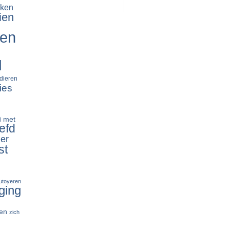
ken
ien
ren
d
dieren
ies
n
met
efd
er
st
tutoyeren
ging
en
zich