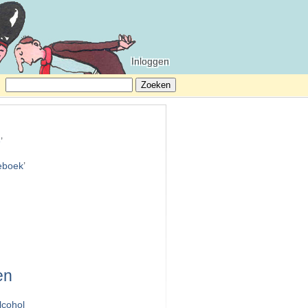
Inloggen
Zoeken
naar:
e
’
teboek
’
en
lcohol