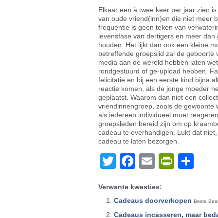
Elkaar een à twee keer per jaar zien i
van oude vriend(inn)en die niet meer 
frequentie is geen teken van verwater
levensfase van dertigers en meer dan
houden. Het lijkt dan ook een kleine mo
betreffende groepslid zal de geboorte 
media aan de wereld hebben laten wet
rondgestuurd of ge-upload hebben. Fam
felicitatie en bij een eerste kind bijna 
reactie komen, als de jonge moeder he
geplaatst. Waarom dan niet een collec
vriendinnengroep, zoals de gewoonte wa
als iedereen individueel moet reageren
groepsleden bereid zijn om op kraam
cadeau te overhandigen. Lukt dat niet
cadeau te laten bezorgen.
Twitter
Facebook
Email
PrintF
De
Verwante kwesties:
Cadeaus doorverkopen
Beste Beat
Cadeaus incasseren, maar bed