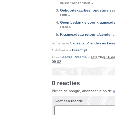
jaar zijn neven en nichten...
Geboortekaartjes rondsturen
Be
eerste...
Geen bedankje voor kraamcad
geboren...
Kraamcadeau retour afzender
B
Artikelen in
,
Cadeaus
Vrienden en kenn
Gelabeld met
.
kraamtijd
Door
–
Beatrijs Ritsema
zaterdag 16 d
09:02
0 reacties
Blijf op de hoogte, abonneer je op de
Geef een reactie