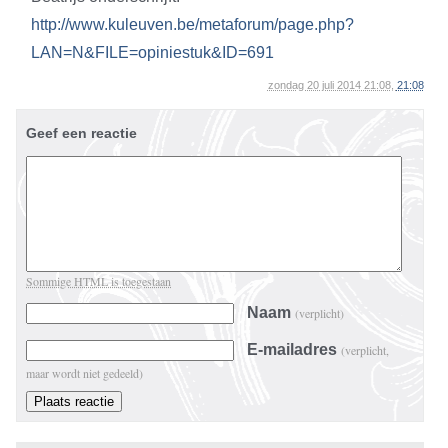
http://www.kuleuven.be/metaforum/page.php?
LAN=N&FILE=opiniestuk&ID=691
zondag 20 juli 2014 21:08,
21:08
Geef een reactie
Sommige HTML is toegestaan
Naam
(verplicht)
E-mailadres
(verplicht,
maar wordt niet gedeeld)