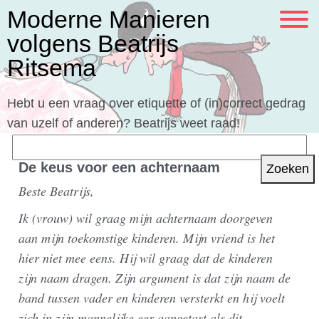
Moderne Manieren
volgens Beatrijs
Ritsema
Hebt u een vraag over etiquette of (in)correct gedrag
van uzelf of anderen? Beatrijs weet raad!
Zoeken
naar:
De keus voor een achternaam
Beste Beatrijs,
Ik (vrouw) wil graag mijn achternaam doorgeven
aan mijn toekomstige kinderen. Mijn vriend is het
hier niet mee eens. Hij wil graag dat de kinderen
zijn naam dragen. Zijn argument is dat zijn naam de
band tussen vader en kinderen versterkt en hij voelt
zich in zijn mannelijke eer aangetast als dit