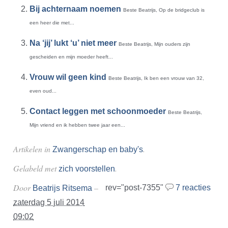
Bij achternaam noemen
Beste Beatrijs, Op de bridgeclub is
een heer die met...
Na ‘jij’ lukt ‘u’ niet meer
Beste Beatrijs, Mijn ouders zijn
gescheiden en mijn moeder heeft...
Vrouw wil geen kind
Beste Beatrijs, Ik ben een vrouw van 32,
even oud...
Contact leggen met schoonmoeder
Beste Beatrijs,
Mijn vriend en ik hebben twee jaar een...
Artikelen in
.
Zwangerschap en baby's
Gelabeld met
.
zich voorstellen
Door
–
rev="post-7355"
7 reacties
Beatrijs Ritsema
zaterdag 5 juli 2014
09:02