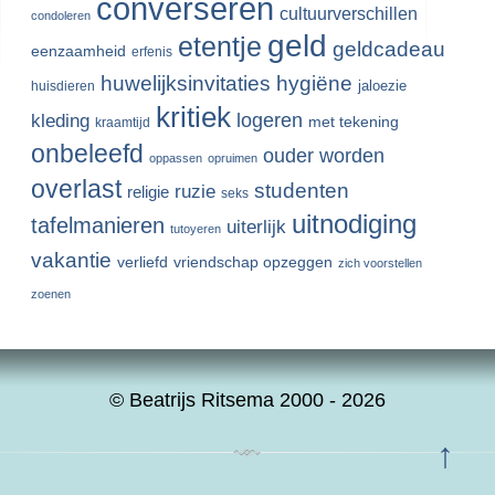
converseren
cultuurverschillen
condoleren
geld
etentje
geldcadeau
eenzaamheid
erfenis
huwelijksinvitaties
hygiëne
jaloezie
huisdieren
kritiek
logeren
kleding
met tekening
kraamtijd
onbeleefd
ouder worden
oppassen
opruimen
overlast
studenten
ruzie
religie
seks
uitnodiging
tafelmanieren
uiterlijk
tutoyeren
vakantie
verliefd
vriendschap opzeggen
zich voorstellen
zoenen
© Beatrijs Ritsema 2000 - 2026
↑