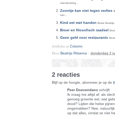
vriendenkring...
Zoontje kan niet tegen verlies
B
niet...
Kind eet met handen
Beste Beatrijs,
Broer en filosofisch raadsel
Best
Geen geld voor restaurants
Best
Artikelen in
.
Column
Door
–
Beatrijs Ritsema
donderdag 2 ju
2 reacties
Blijf op de hoogte, abonneer je op de
Peer Doevendans
schrijft
Ik vraag me altijd af: als sl
genoeg groente eet, wat geb
dood? Lijden die helse pijnen
ongemakken? Nee, natuurlijk 
op dat alles, omdat ze niet