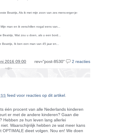
este Beatrijs, Als ik met mijn zoon van zes mens-erger-je-
 Mijn man en ik verschillen nogal eens van...
e Beatrijs, Wat zou u doen, als u een bord...
e Beatrijs, Ik ben een man van 45 jaar en...
ni 2016 09:00
rev="post-8530"
2 reacties
feed voor reacties op dit artikel
.
RSS
echts één procent van alle Nederlands kinderen
eurt er met de andere kinderen? Gaan die
? Hebben ze hun leven lang allerlei
niet. Waarschijnlijk hebben ze wat meer kans
 het OPTIMALE dieet volgen. Nou en! We doen