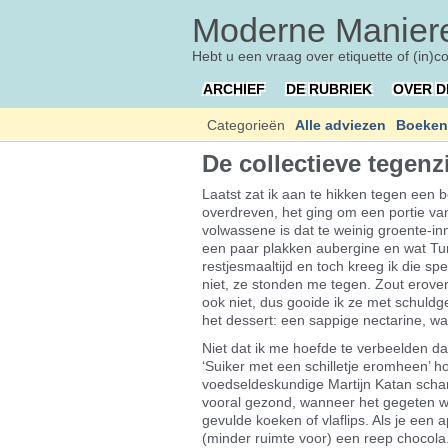
Moderne Maniere
Hebt u een vraag over etiquette of (in)c
ARCHIEF
DE RUBRIEK
OVER D
Categorieën
Alle adviezen
Boeken
De collectieve tegenz
Laatst zat ik aan te hikken tegen een 
overdreven, het ging om een portie va
volwassene is dat te weinig groente-i
een paar plakken aubergine en wat Tu
restjesmaaltijd en toch kreeg ik die 
niet, ze stonden me tegen. Zout erover
ook niet, dus gooide ik ze met schuldge
het dessert: een sappige nectarine, waa
Niet dat ik me hoefde te verbeelden dat
‘Suiker met een schilletje eromheen’ ho
voedseldeskundige Martijn Katan schamp
vooral gezond, wanneer het gegeten wo
gevulde koeken of vlaflips. Als je een
(minder ruimte voor) een reep chocol