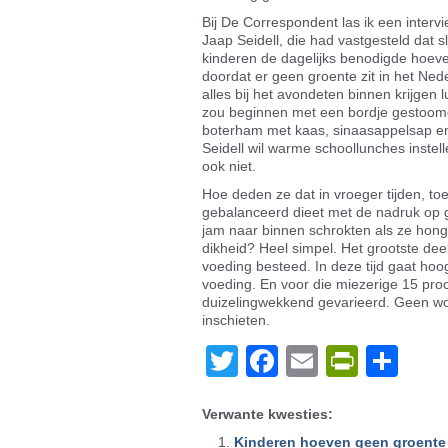
Bij De Correspondent las ik een inter
Jaap Seidell, die had vastgesteld dat 
kinderen de dagelijks benodigde hoev
doordat er geen groente zit in het Ned
alles bij het avondeten binnen krijgen l
zou beginnen met een bordje gestoomde
boterham met kaas, sinaasappelsap en 
Seidell wil warme schoollunches instelle
ook niet.
Hoe deden ze dat in vroeger tijden, 
gebalanceerd dieet met de nadruk op 
jam naar binnen schrokten als ze hon
dikheid? Heel simpel. Het grootste de
voeding besteed. In deze tijd gaat hoo
voeding. En voor die miezerige 15 pro
duizelingwekkend gevarieerd. Geen wo
inschieten.
Twitter
Facebook
Email
PrintF
De
Verwante kwesties:
Kinderen hoeven geen groente