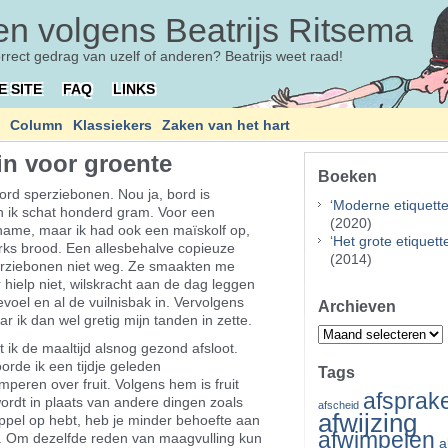
n volgens Beatrijs Ritsema
orrect gedrag van uzelf of anderen? Beatrijs weet raad!
E SITE
FAQ
LINKS
Column
Klassiekers
Zaken van het hart
in voor groente
Boeken
bord sperziebonen. Nou ja, bord is
‘
Moderne etiquett
n ik schat honderd gram. Voor een
(2020)
nname, maar ik had ook een maïskolf op,
‘
Het grote etiquet
rks brood. Een allesbehalve copieuze
(2014)
sperziebonen niet weg. Ze smaakten me
 hielp niet, wilskracht aan de dag leggen
voel en al de vuilnisbak in. Vervolgens
Archieven
r ik dan wel gretig mijn tanden in zette.
Archieven
 ik de maaltijd alsnog gezond afsloot.
orde ik een tijdje geleden
Tags
eren over fruit. Volgens hem is fruit
afsprak
rdt in plaats van andere dingen zoals
afscheid
afwijzing
 appel op hebt, heb je minder behoefte aan
afwimpelen
a. Om dezelfde reden van maagvulling kun
a