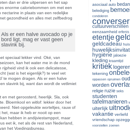
eten dan er drie uitpersen en het sap
bedan
asociaal
auto
apjes enorme caloriebommen om met een
bemoe
belediging
nectarine in plaats van een redelijke
condoleren
met gezondheid en alles met zelfbedrog
converse
cultuurverschillen
eenzaamheid
erfenis
Als er een halve avocado op je
gel
etentje
bord ligt, mag er vast geen
geldcadeau
slavink bij.
huis
huwelijksinvitat
hygiëne
jaloezie
het speciaal lekker vind. Oké, van
kleding
kraamtijd
t seizoen, kan het water me in de mond
kritiek
logere
rijpheid vind ik ook een delicatesse,
onbele
t (wat is het eigenlijk?) te veel vet
tekening
oud
d’ te mogen dragen. Als er een halve
oppassen
opruimen
overla
en slavink bij, want dan wordt de vetlimiet
worden
ruzie
religie
seks
studenten
 en met geroosterd, heerlijk. Sla, ook
tafelmanieren
te. Bloemkool en witlof: lekker door het
uitnodi
keerd. Niet-opgeleukte worteltjes, rauw of
uiterlijk
et het, maar ik heb er nooit op een
vakantie
verliefd
in kan hebben in andijviestamppot, maar
vriendschap opzegg
us eet ik, net als de rest van Nederland,
voorstellen
zoenen
 van het Voedingsbureau.