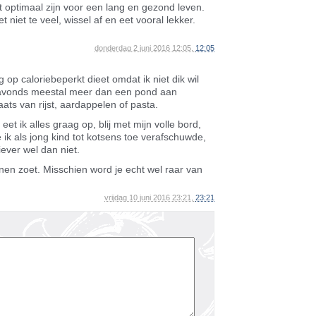
t optimaal zijn voor een lang en gezond leven.
t niet te veel, wissel af en eet vooral lekker.
donderdag 2 juni 2016 12:05,
12:05
illig op caloriebeperkt dieet omdat ik niet dik wil
 ’s avonds meestal meer dan een pond aan
ts van rijst, aardappelen of pasta.
t ik alles graag op, blij met mijn volle bord,
 ik als jong kind tot kotsens toe verafschuwde,
iever wel dan niet.
en zoet. Misschien word je echt wel raar van
vrijdag 10 juni 2016 23:21,
23:21