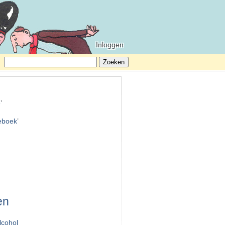
Inloggen
Zoeken
naar:
e
’
teboek
’
en
lcohol