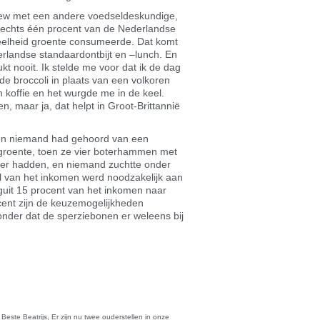
view met een andere voedseldeskundige,
slechts één procent van de Nederlandse
eelheid groente consumeerde. Dat komt
erlandse standaardontbijt en –lunch. En
ukt nooit. Ik stelde me voor dat ik de dag
 broccoli in plaats van een volkoren
koffie en het wurgde me in de keel.
n, maar ja, dat helpt in Groot-Brittannië
toen niemand had gehoord van een
groente, toen ze vier boterhammen met
ger hadden, en niemand zuchtte onder
el van het inkomen werd noodzakelijk aan
guit 15 procent van het inkomen naar
cent zijn de keuzemogelijkheden
nder dat de sperziebonen er weleens bij
riendly
len
Beste Beatrijs, Er zijn nu twee ouderstellen in onze