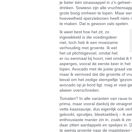
je beter één sinaasappel in z’n geheel 
drinken. Sowieso zijn alle vruchtens
grote boog omheen te lopen. Maar een 
hoeveelheid sperziebonen heeft niets 
te maken. Dat is gewoon vals spelen.
Ik weet best hoe het zit, zo
ingewikkeld is die voedingsleer
niet, toch heb ik een moeizame
verhouding met groente. Ik eet
het uit plichtsgevoel, omdat het
er nu eenmaal bij hoort, niet omdat ik 
asperges, vooral de eerste keer in he
lopen. Avocado met de juiste graad van 
maar ik vermoed dat die groente of vruch
bevat om het zedige stempeltje ‘gezon
avocado op je bord ligt, mag er vast ge
alweer overschreden.
Tomaten? In alle varianten van rauw tot
prima, maar vooral dankzij de vinaigret
vette kaassausje, dus eigenlijk ook ver
gekookt, spruitjes, bleekselderij – ik e
enthousiaste manier zin in, zoals ik z
daar zitten aardappels en spekjes in. D
te weinig groente naar de maatstaven