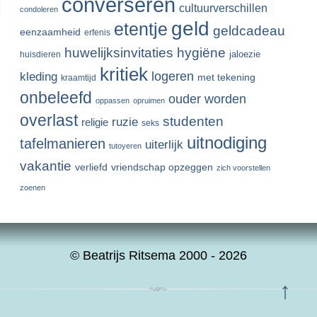
converseren
cultuurverschillen
condoleren
geld
etentje
geldcadeau
eenzaamheid
erfenis
huwelijksinvitaties
hygiëne
jaloezie
huisdieren
kritiek
logeren
kleding
met tekening
kraamtijd
onbeleefd
ouder worden
oppassen
opruimen
overlast
studenten
ruzie
religie
seks
uitnodiging
tafelmanieren
uiterlijk
tutoyeren
vakantie
verliefd
vriendschap opzeggen
zich voorstellen
zoenen
© Beatrijs Ritsema 2000 - 2026
↑