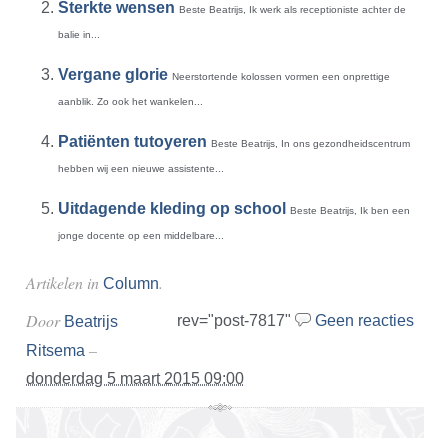
Sterkte wensen
Beste Beatrijs, Ik werk als receptioniste achter de
balie in...
Vergane glorie
Neerstortende kolossen vormen een onprettige
aanblik. Zo ook het wankelen...
Patiënten tutoyeren
Beste Beatrijs, In ons gezondheidscentrum
hebben wij een nieuwe assistente...
Uitdagende kleding op school
Beste Beatrijs, Ik ben een
jonge docente op een middelbare...
Artikelen in
.
Column
Door
rev="post-7817"
Geen reacties
Beatrijs
–
Ritsema
donderdag 5 maart 2015 09:00