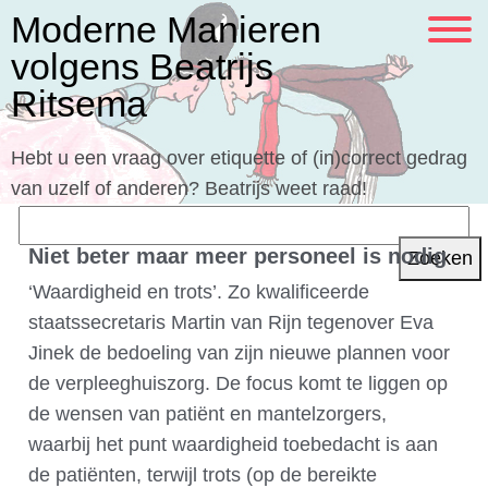
Moderne Manieren
volgens Beatrijs
Ritsema
Hebt u een vraag over etiquette of (in)correct gedrag
van uzelf of anderen? Beatrijs weet raad!
Zoeken
naar:
Niet beter maar meer personeel is nodig
‘Waardigheid en trots’. Zo kwalificeerde
staatssecretaris Martin van Rijn tegenover Eva
Jinek de bedoeling van zijn nieuwe plannen voor
de verpleeghuiszorg. De focus komt te liggen op
de wensen van patiënt en mantelzorgers,
waarbij het punt waardigheid toebedacht is aan
de patiënten, terwijl trots (op de bereikte