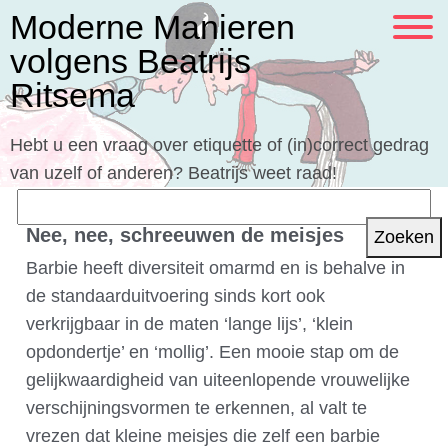
Moderne Manieren
volgens Beatrijs
Ritsema
Hebt u een vraag over etiquette of (in)correct gedrag
van uzelf of anderen? Beatrijs weet raad!
Zoeken
naar:
Nee, nee, schreeuwen de meisjes
Barbie heeft diversiteit omarmd en is behalve in
de standaarduitvoering sinds kort ook
verkrijgbaar in de maten ‘lange lijs’, ‘klein
opdondertje’ en ‘mollig’. Een mooie stap om de
gelijkwaardigheid van uiteenlopende vrouwelijke
verschijningsvormen te erkennen, al valt te
vrezen dat kleine meisjes die zelf een barbie