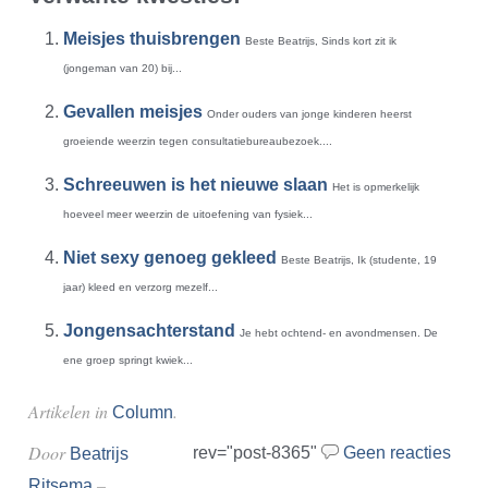
Meisjes thuisbrengen
Beste Beatrijs, Sinds kort zit ik
(jongeman van 20) bij...
Gevallen meisjes
Onder ouders van jonge kinderen heerst
groeiende weerzin tegen consultatiebureaubezoek....
Schreeuwen is het nieuwe slaan
Het is opmerkelijk
hoeveel meer weerzin de uitoefening van fysiek...
Niet sexy genoeg gekleed
Beste Beatrijs, Ik (studente, 19
jaar) kleed en verzorg mezelf...
Jongensachterstand
Je hebt ochtend- en avondmensen. De
ene groep springt kwiek...
Artikelen in
.
Column
Door
rev="post-8365"
Geen reacties
Beatrijs
–
Ritsema