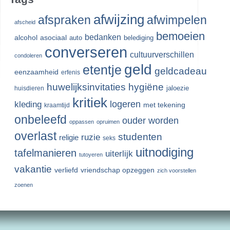
afwijzing
afspraken
afwimpelen
afscheid
bemoeien
bedanken
alcohol
asociaal
auto
belediging
converseren
cultuurverschillen
condoleren
geld
etentje
geldcadeau
eenzaamheid
erfenis
huwelijksinvitaties
hygiëne
jaloezie
huisdieren
kritiek
logeren
kleding
met tekening
kraamtijd
onbeleefd
ouder worden
oppassen
opruimen
overlast
studenten
ruzie
religie
seks
uitnodiging
tafelmanieren
uiterlijk
tutoyeren
vakantie
verliefd
vriendschap opzeggen
zich voorstellen
zoenen