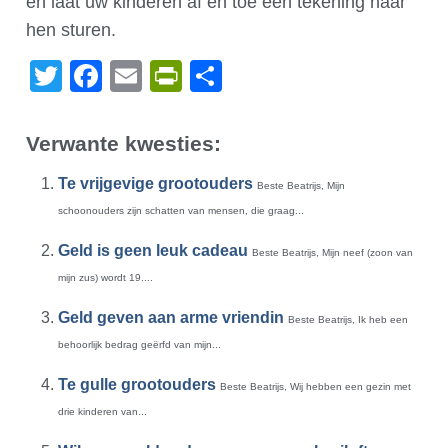
en laat uw kinderen af en toe een tekening naar
hen sturen.
Twitter
Facebook
Email
PrintFriendly
Delen
Verwante kwesties:
Te vrijgevige grootouders
Beste Beatrijs, Mijn
schoonouders zijn schatten van mensen, die graag...
Geld is geen leuk cadeau
Beste Beatrijs, Mijn neef (zoon van
mijn zus) wordt 19....
Geld geven aan arme vriendin
Beste Beatrijs, Ik heb een
behoorlijk bedrag geërfd van mijn...
Te gulle grootouders
Beste Beatrijs, Wij hebben een gezin met
drie kinderen van...