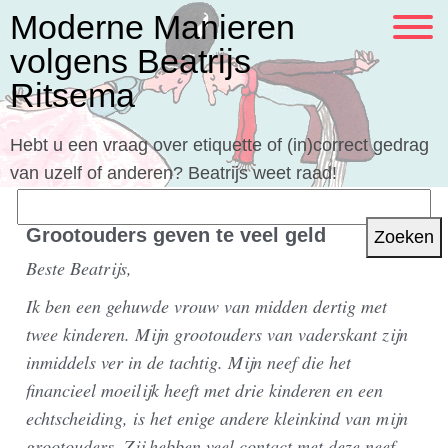
Moderne Manieren
volgens Beatrijs
Ritsema
Hebt u een vraag over etiquette of (in)correct gedrag
van uzelf of anderen? Beatrijs weet raad!
Zoeken
naar:
Grootouders geven te veel geld
Beste Beatrijs,
Ik ben een gehuwde vrouw van midden dertig met
twee kinderen. Mijn grootouders van vaderskant zijn
inmiddels ver in de tachtig. Mijn neef die het
financieel moeilijk heeft met drie kinderen en een
echtscheiding, is het enige andere kleinkind van mijn
grootouders. Zij hebben veel contact met deze neef