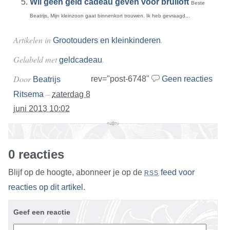
Wil geen geld cadeau geven voor bruiloft
Beste
Beatrijs, Mijn kleinzoon gaat binnenkort trouwen. Ik heb gevraagd...
Artikelen in
.
Grootouders en kleinkinderen
Gelabeld met
.
geldcadeau
Door
rev="post-6748"
Geen reacties
Beatrijs
–
Ritsema
zaterdag 8
juni 2013 10:02
0 reacties
Blijf op de hoogte, abonneer je op de
feed voor
RSS
reacties op dit artikel
.
Geef een reactie