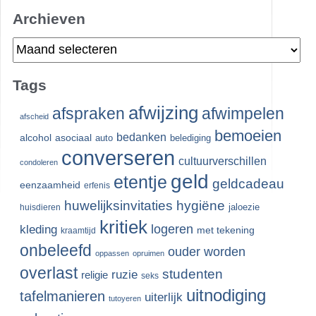
Archieven
Archieven
Tags
afwijzing
afspraken
afwimpelen
afscheid
bemoeien
bedanken
alcohol
asociaal
auto
belediging
converseren
cultuurverschillen
condoleren
geld
etentje
geldcadeau
eenzaamheid
erfenis
huwelijksinvitaties
hygiëne
jaloezie
huisdieren
kritiek
logeren
kleding
met tekening
kraamtijd
onbeleefd
ouder worden
oppassen
opruimen
overlast
studenten
ruzie
religie
seks
uitnodiging
tafelmanieren
uiterlijk
tutoyeren