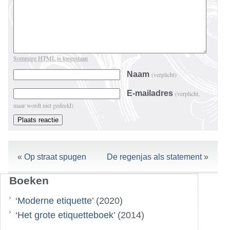
Sommige HTML is toegestaan
Naam
(verplicht)
E-mailadres
(verplicht,
maar wordt niet gedeeld)
«
Op straat spugen
De regenjas als statement
»
Boeken
‘
Moderne etiquette
’ (2020)
‘
Het grote etiquetteboek
’ (2014)