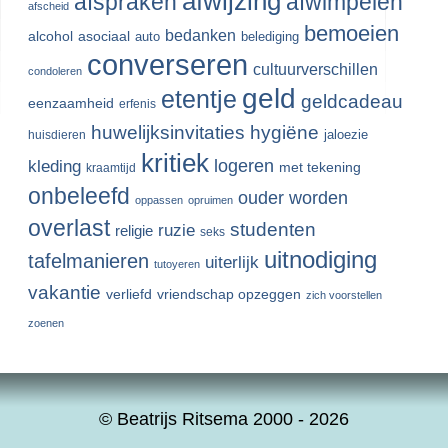
afwijzing
afspraken
afwimpelen
afscheid
bemoeien
bedanken
alcohol
asociaal
auto
belediging
converseren
cultuurverschillen
condoleren
geld
etentje
geldcadeau
eenzaamheid
erfenis
huwelijksinvitaties
hygiëne
jaloezie
huisdieren
kritiek
logeren
kleding
met tekening
kraamtijd
onbeleefd
ouder worden
oppassen
opruimen
overlast
studenten
ruzie
religie
seks
uitnodiging
tafelmanieren
uiterlijk
tutoyeren
vakantie
verliefd
vriendschap opzeggen
zich voorstellen
zoenen
© Beatrijs Ritsema 2000 - 2026