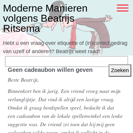
Moderne Manieren
volgens Beatrijs
Ritsema
Hebt u een vraag over etiquette of (in)correct gedrag
van uzelf of anderen? Beatrijs weet raad!
Zoeken
naar:
Geen cadeaubon willen geven
Beste Beatrijs,
Binnenkort ben ik jarig. Een vriend vroeg naar mijn
verlanglijstje. Dat vind ik altijd een lastige vraag.
Omdat ik graag bordspellen speel, bedacht ik dat
een cadeaubon van de lokale spellenwinkel een leuke
suggestie was. De vriend zei toen dat hij mij geen
cadeaubon wilde geven, omdat ik wellicht in de