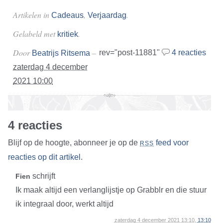
Artikelen in
,
.
Cadeaus
Verjaardag
Gelabeld met
.
kritiek
Door
–
rev="post-11881"
4 reacties
Beatrijs Ritsema
zaterdag 4 december
2021 10:00
4 reacties
Blijf op de hoogte, abonneer je op de
feed voor
RSS
reacties op dit artikel
.
schrijft
Fien
Ik maak altijd een verlanglijstje op Grabblr en die stuur
ik integraal door, werkt altijd
zaterdag 4 december 2021 13:10,
13:10