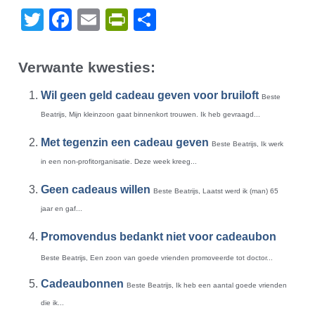
Twitter
Facebook
Email
PrintFriendly
Delen
Verwante kwesties:
Wil geen geld cadeau geven voor bruiloft
Beste
Beatrijs, Mijn kleinzoon gaat binnenkort trouwen. Ik heb gevraagd...
Met tegenzin een cadeau geven
Beste Beatrijs, Ik werk
in een non-profitorganisatie. Deze week kreeg...
Geen cadeaus willen
Beste Beatrijs, Laatst werd ik (man) 65
jaar en gaf...
Promovendus bedankt niet voor cadeaubon
Beste Beatrijs, Een zoon van goede vrienden promoveerde tot doctor...
Cadeaubonnen
Beste Beatrijs, Ik heb een aantal goede vrienden
die ik...