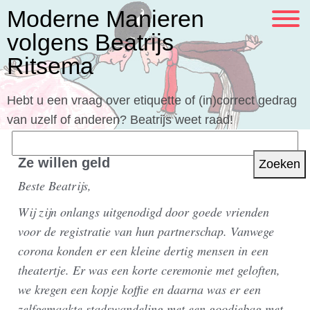
Moderne Manieren
volgens Beatrijs
Ritsema
Hebt u een vraag over etiquette of (in)correct gedrag
van uzelf of anderen? Beatrijs weet raad!
Zoeken
naar:
Ze willen geld
Beste Beatrijs,
Wij zijn onlangs uitgenodigd door goede vrienden
voor de registratie van hun partnerschap. Vanwege
corona konden er een kleine dertig mensen in een
theatertje. Er was een korte ceremonie met geloften,
we kregen een kopje koffie en daarna was er een
zelfgemaakte stadswandeling met een goodiebag met