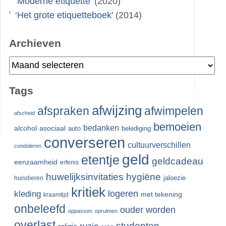
‘
Moderne etiquette
’ (2020)
‘
Het grote etiquetteboek
’ (2014)
Archieven
Archieven
Tags
afwijzing
afspraken
afwimpelen
afscheid
bemoeien
bedanken
alcohol
asociaal
auto
belediging
converseren
cultuurverschillen
condoleren
geld
etentje
geldcadeau
eenzaamheid
erfenis
huwelijksinvitaties
hygiëne
jaloezie
huisdieren
kritiek
logeren
kleding
met tekening
kraamtijd
onbeleefd
ouder worden
oppassen
opruimen
overlast
studenten
ruzie