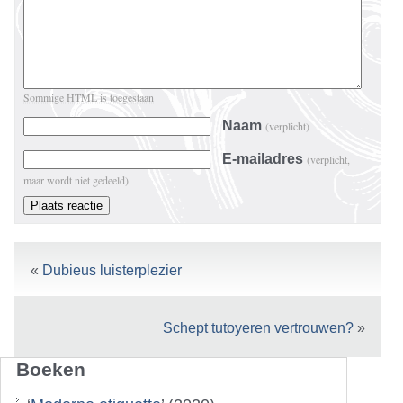
Sommige HTML is toegestaan
Naam
(verplicht)
E-mailadres
(verplicht,
maar wordt niet gedeeld)
«
Dubieus luisterplezier
Schept tutoyeren vertrouwen?
»
Boeken