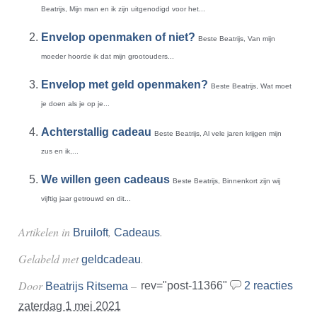
Beatrijs, Mijn man en ik zijn uitgenodigd voor het...
Envelop openmaken of niet?
Beste Beatrijs, Van mijn
moeder hoorde ik dat mijn grootouders...
Envelop met geld openmaken?
Beste Beatrijs, Wat moet
je doen als je op je...
Achterstallig cadeau
Beste Beatrijs, Al vele jaren krijgen mijn
zus en ik,...
We willen geen cadeaus
Beste Beatrijs, Binnenkort zijn wij
vijftig jaar getrouwd en dit...
Artikelen in
,
.
Bruiloft
Cadeaus
Gelabeld met
.
geldcadeau
Door
–
rev="post-11366"
2 reacties
Beatrijs Ritsema
zaterdag 1 mei 2021