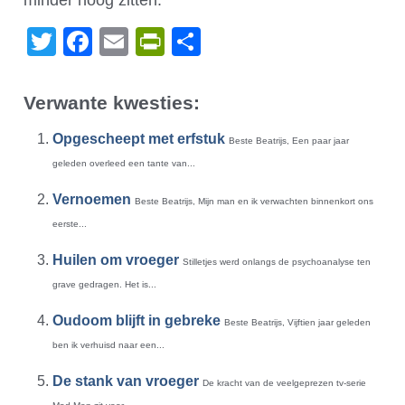
minder hoog zitten.
Twitter
Facebook
Email
PrintFriendly
Delen
Verwante kwesties:
Opgescheept met erfstuk
Beste Beatrijs, Een paar jaar
geleden overleed een tante van...
Vernoemen
Beste Beatrijs, Mijn man en ik verwachten binnenkort ons
eerste...
Huilen om vroeger
Stilletjes werd onlangs de psychoanalyse ten
grave gedragen. Het is...
Oudoom blijft in gebreke
Beste Beatrijs, Vijftien jaar geleden
ben ik verhuisd naar een...
De stank van vroeger
De kracht van de veelgeprezen tv-serie