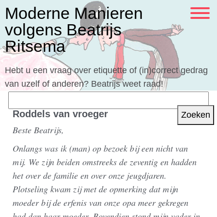
Moderne Manieren
volgens Beatrijs
Ritsema
Hebt u een vraag over etiquette of (in)correct gedrag
van uzelf of anderen? Beatrijs weet raad!
Zoeken
naar:
Roddels van vroeger
Beste Beatrijs,
Onlangs was ik (man) op bezoek bij een nicht van
mij. We zijn beiden omstreeks de zeventig en hadden
het over de familie en over onze jeugdjaren.
Plotseling kwam zij met de opmerking dat mijn
moeder bij de erfenis van onze opa meer gekregen
had dan haar moeder. Bovendien stond mijn vader in