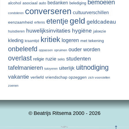
bemoeien
bedanken
alcohol
asociaal
auto
belediging
converseren
cultuurverschillen
condoleren
geld
etentje
geldcadeau
eenzaamheid
erfenis
huwelijksinvitaties
hygiëne
jaloezie
huisdieren
kritiek
logeren
kleding
met tekening
kraamtijd
onbeleefd
ouder worden
oppassen
opruimen
overlast
studenten
ruzie
religie
seks
uitnodiging
tafelmanieren
uiterlijk
tutoyeren
vakantie
verliefd
vriendschap opzeggen
zich voorstellen
zoenen
© Beatrijs Ritsema 2000 - 2026
↑