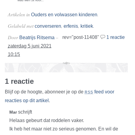
Mad Men zit voor...
Artikelen in
.
Ouders en volwassen kinderen
Gelabeld met
,
,
.
converseren
erfenis
kritiek
Door
–
rev="post-11408"
1 reactie
Beatrijs Ritsema
zaterdag 5 juni 2021
10:15
1 reactie
Blijf op de hoogte, abonneer je op de
feed voor
RSS
reacties op dit artikel
.
schrijft
Mar
Helaas gebeurt dat roddelen vaker.
Ik heb het maar niet zo serieus genomen. En wil de