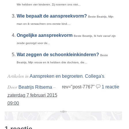
We hebben vier kinderen. Zij noemen ons niet...
Wie bepaalt de aanspreekvorm?
Beste Beatrijs, Mijn
man en ik verwachten ons eerste kind....
Ongelijke aanspreekvorm
Beste Beatrijs, Ik heb vanaf zijn
zesde gezorgd voor de...
Wat zeggen de schoonkleinkinderen?
Beste
Beatrijs, Mijn vrouw en ik hebben drie dochters, die...
Artikelen in
,
.
Aanspreken en begroeten
Collega's
Door
–
rev="post-7767"
1 reactie
Beatrijs Ritsema
zaterdag 7 februari 2015
09:00
1 reactie