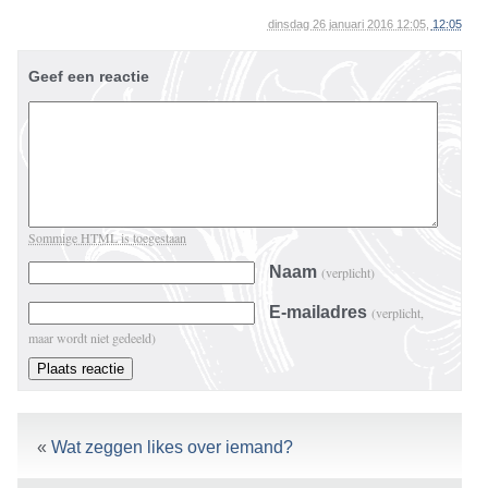
dinsdag 26 januari 2016 12:05,
12:05
Geef een reactie
Sommige HTML is toegestaan
Naam
(verplicht)
E-mailadres
(verplicht,
maar wordt niet gedeeld)
«
Wat zeggen likes over iemand?