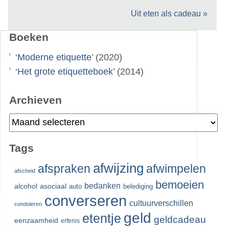
Uit eten als cadeau
»
Boeken
‘
Moderne etiquette
’ (2020)
‘
Het grote etiquetteboek
’ (2014)
Archieven
Archieven
Tags
afwijzing
afspraken
afwimpelen
afscheid
bemoeien
bedanken
alcohol
asociaal
auto
belediging
converseren
cultuurverschillen
condoleren
geld
etentje
geldcadeau
eenzaamheid
erfenis