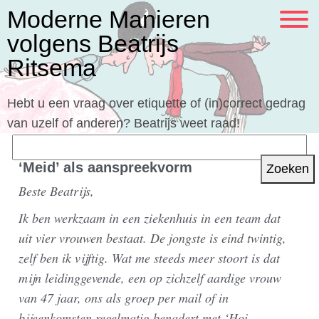
Moderne Manieren
volgens Beatrijs
Ritsema
Hebt u een vraag over etiquette of (in)correct gedrag
van uzelf of anderen? Beatrijs weet raad!
Zoeken
naar:
‘Meid’ als aanspreekvorm
Beste Beatrijs,
Ik ben werkzaam in een ziekenhuis in een team dat
uit vier vrouwen bestaat. De jongste is eind twintig,
zelf ben ik vijftig. Wat me steeds meer stoort is dat
mijn leidinggevende, een op zichzelf aardige vrouw
van 47 jaar, ons als groep per mail of in
bijeenkomsten regelmatig benadert met ‘Hoi