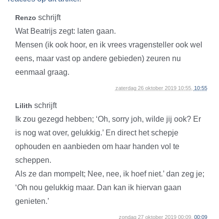
schrijft
Renzo
Wat Beatrijs zegt: laten gaan.
Mensen (ik ook hoor, en ik vrees vragensteller ook wel
eens, maar vast op andere gebieden) zeuren nu
eenmaal graag.
zaterdag 26 oktober 2019 10:55,
10:55
schrijft
Lilith
Ik zou gezegd hebben; ‘Oh, sorry joh, wilde jij ook? Er
is nog wat over, gelukkig.’ En direct het schepje
ophouden en aanbieden om haar handen vol te
scheppen.
Als ze dan mompelt; Nee, nee, ik hoef niet.’ dan zeg je;
‘Oh nou gelukkig maar. Dan kan ik hiervan gaan
genieten.’
zondag 27 oktober 2019 00:09,
00:09