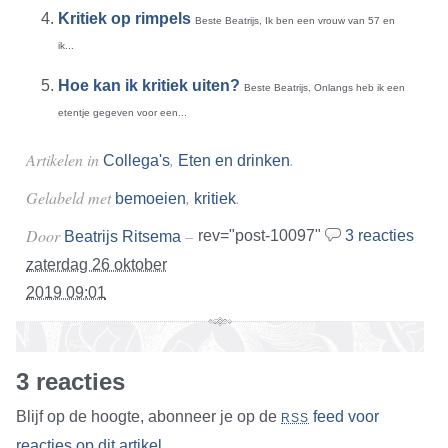
Kritiek op rimpels
Beste Beatrijs, Ik ben een vrouw van 57 en
ik...
Hoe kan ik kritiek uiten?
Beste Beatrijs, Onlangs heb ik een
etentje gegeven voor een...
Artikelen in
,
.
Collega's
Eten en drinken
Gelabeld met
,
.
bemoeien
kritiek
Door
–
rev="post-10097"
3 reacties
Beatrijs Ritsema
zaterdag 26 oktober
2019 09:01
3 reacties
Blijf op de hoogte, abonneer je op de
feed voor
RSS
reacties op dit artikel
.