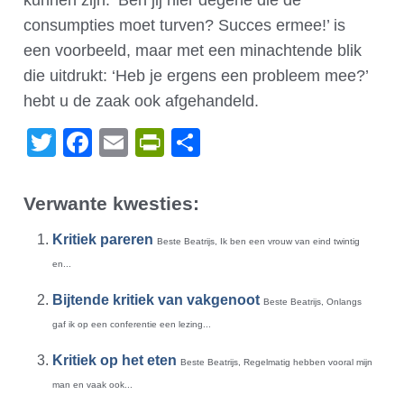
kunnen zijn: ‘Ben jij hier degene die de
consumpties moet turven? Succes ermee!’ is
een voorbeeld, maar met een minachtende blik
die uitdrukt: ‘Heb je ergens een probleem mee?’
hebt u de zaak ook afgehandeld.
Twitter
Facebook
Email
PrintFriendly
Delen
Verwante kwesties:
Kritiek pareren
Beste Beatrijs, Ik ben een vrouw van eind twintig
en...
Bijtende kritiek van vakgenoot
Beste Beatrijs, Onlangs
gaf ik op een conferentie een lezing...
Kritiek op het eten
Beste Beatrijs, Regelmatig hebben vooral mijn
man en vaak ook...