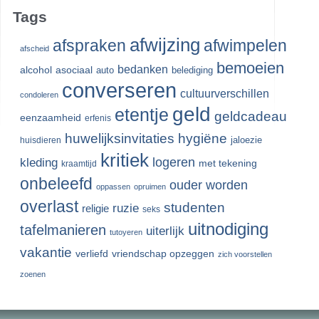
Tags
afwijzing
afspraken
afwimpelen
afscheid
bemoeien
bedanken
alcohol
asociaal
auto
belediging
converseren
cultuurverschillen
condoleren
geld
etentje
geldcadeau
eenzaamheid
erfenis
huwelijksinvitaties
hygiëne
jaloezie
huisdieren
kritiek
logeren
kleding
met tekening
kraamtijd
onbeleefd
ouder worden
oppassen
opruimen
overlast
studenten
ruzie
religie
seks
uitnodiging
tafelmanieren
uiterlijk
tutoyeren
vakantie
verliefd
vriendschap opzeggen
zich voorstellen
zoenen