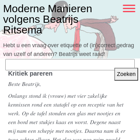
Moderne Manieren
volgens Beatrijs
Ritsema
Hebt u een vraag over etiquette of (in)correct gedrag
van uzelf of anderen? Beatrijs weet raad!
Zoeken
naar:
Kritiek pareren
Beste Beatrijs,
Onlangs stond ik (vrouw) met vier zakelijke
kennissen rond een statafel op een receptie van het
werk. Op de tafel stonden een glas met nootjes en
een bord met stukjes kaas en worst. Degene naast
mij nam een schepje met nootjes. Daarna nam ik er
twee achter elkaar. Het glas was nog ruim gevuld