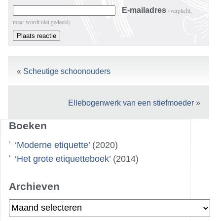
E-mailadres
(verplicht,
maar wordt niet gedeeld)
«
Scheutige schoonouders
Ellebogenwerk van een stiefmoeder
»
Boeken
‘
Moderne etiquette
’ (2020)
‘
Het grote etiquetteboek
’ (2014)
Archieven
Archieven