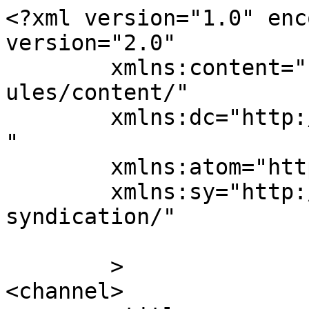
<?xml version="1.0" enc
version="2.0"

	xmlns:content="http://purl.org/rss/1.0/mod
ules/content/"

	xmlns:dc="http://purl.org/dc/elements/1.1/
"

	xmlns:atom="http://www.w3.org/2005/Atom"

	xmlns:sy="http://purl.org/rss/1.0/modules/
syndication/"

	>

<channel>
