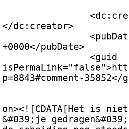
		<dc:creator><![CDATA[Suzanne]]>
</dc:creator>

		<pubDate>Thu, 26 Jan 2017 20:15:18 
+0000</pubDate>

		<guid 
isPermaLink="false">htt
p=8843#comment-35852</gu
					<de
on><![CDATA[Het is niet
&#039;je gedragen&#039;