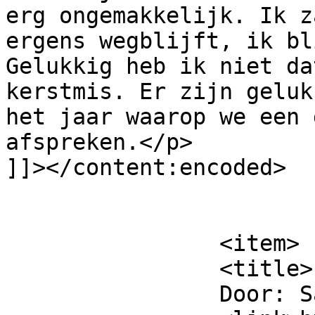
erg ongemakkelijk. Ik z
ergens wegblijft, ik bl
Gelukkig heb ik niet da
kerstmis. Er zijn geluk
het jaar waarop we een 
afspreken.</p>

]]></content:encoded>

			</item>
		<item>

		<title>

		Door: Sarah		</title>
