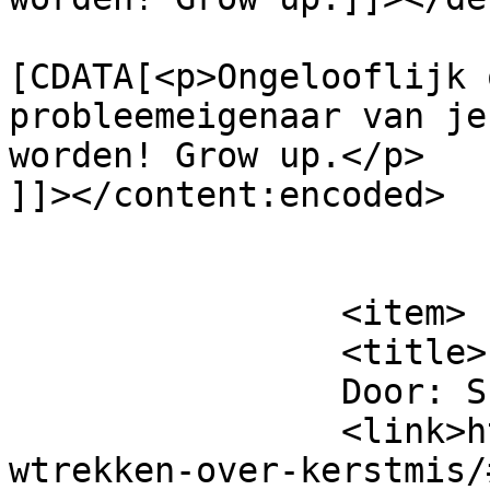
			<content:encoded><
[CDATA[<p>Ongelooflijk 
probleemeigenaar van je
worden! Grow up.</p>

]]></content:encoded>

			</item>
		<item>

		<title>

		Door: Suzanne		</title>

		<link>https://www.beatrijs.com/tou
wtrekken-over-kerstmis/