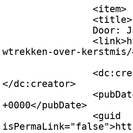
		<item>

		<title>

		Door: Jan020		</title>

		<link>https://www.beatrijs.com/tou
wtrekken-over-kerstmis/
		<dc:creator><![CDATA[Jan020]]>
</dc:creator>

		<pubDate>Mon, 02 Jan 2017 12:16:01 
+0000</pubDate>

		<guid 
isPermaLink="false">htt