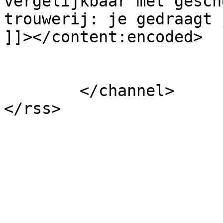
vergelijkbaar met gesch
trouwerij: je gedraagt 
]]></content:encoded>

			</item>
	</channel>
