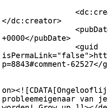
		<dc:creator><![CDATA[Laura]]>
</dc:creator>

		<pubDate>Sat, 24 Dec 2022 11:10:03 
+0000</pubDate>

		<guid 
isPermaLink="false">htt
p=8843#comment-62527</gu
					<de
on><![CDATA[Ongelooflij
probleemeigenaar van je
worden! Grow up.]]></de