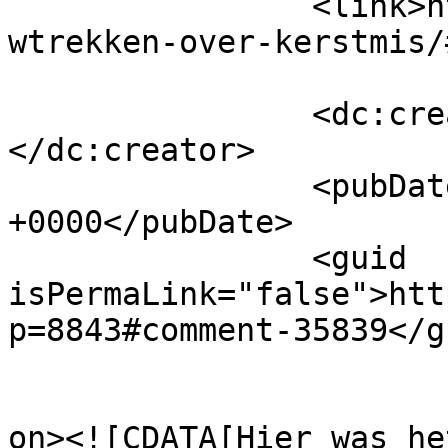
		<link>https://www.beatrijs.com/tou
wtrekken-over-kerstmis/
		<dc:creator><![CDATA[Sarah]]>
</dc:creator>

		<pubDate>Wed, 25 Jan 2017 11:24:28 
+0000</pubDate>

		<guid 
isPermaLink="false">htt
p=8843#comment-35839</gu
					<de
on><![CDATA[Hier was he