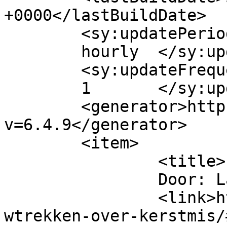
+0000</lastBuildDate>

	<sy:updatePeriod>

	hourly	</sy:updatePeriod>

	<sy:updateFrequency>

	1	</sy:updateFrequency>

	<generator>https://wordpress.org/?
v=6.4.9</generator>

	<item>

		<title>

		Door: Laura		</title>

		<link>https://www.beatrijs.com/tou
wtrekken-over-kerstmis/