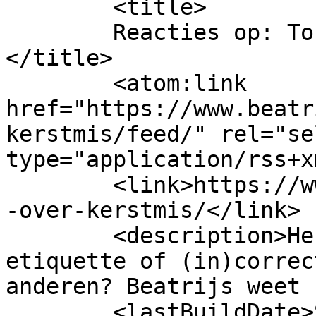
	<title>

	Reacties op: Touwtrekken over Kerstmis	
</title>

	<atom:link 
href="https://www.beatr
kerstmis/feed/" rel="sel
type="application/rss+x
	<link>https://www.beatrijs.com/touwtrekken
-over-kerstmis/</link>

	<description>Hebt u een vraag over 
etiquette of (in)correc
anderen? Beatrijs weet 
	<lastBuildDate>Sat, 24 Dec 2022 11:10:03 