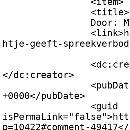
		<item>

		<title>

		Door: M.		</title>

		<link>https://www.beatrijs.com/nic
htje-geeft-spreekverbod
		<dc:creator><![CDATA[M.]]>
</dc:creator>

		<pubDate>Sat, 20 Jun 2020 09:50:49 
+0000</pubDate>

		<guid 
isPermaLink="false">htt
p=10422#comment-49417</