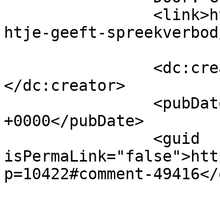
		<link>https://www.beatrijs.com/nic
htje-geeft-spreekverbod
		<dc:creator><![CDATA[Gustaaf]]>
</dc:creator>

		<pubDate>Sat, 20 Jun 2020 09:45:46 
+0000</pubDate>

		<guid 
isPermaLink="false">htt
p=10422#comment-49416</
					<de