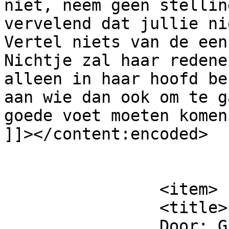
niet, neem geen stellin
vervelend dat jullie ni
Vertel niets van de een
Nichtje zal haar redene
alleen in haar hoofd be
aan wie dan ook om te g
goede voet moeten komen
]]></content:encoded>

			</item>
		<item>

		<title>

		Door: Gustaaf		</title>
