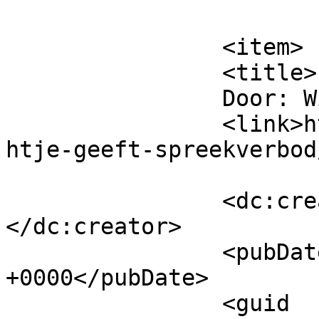
			</item>
		<item>

		<title>

		Door: Wil		</title>

		<link>https://www.beatrijs.com/nic
htje-geeft-spreekverbod
		<dc:creator><![CDATA[Wil]]>
</dc:creator>

		<pubDate>Sun, 21 Jun 2020 00:54:16 
+0000</pubDate>

		<guid 