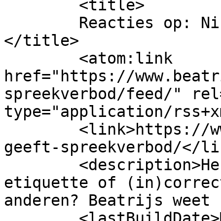
	<title>

	Reacties op: Nichtje geeft spreekverbod	
</title>

	<atom:link 
href="https://www.beatr
spreekverbod/feed/" rel
type="application/rss+x
	<link>https://www.beatrijs.com/nichtje-
geeft-spreekverbod/</lin
	<description>Hebt u een vraag over 
etiquette of (in)correc
anderen? Beatrijs weet 
	<lastBuildDate>Mon, 22 Jun 2020 16:33:40 