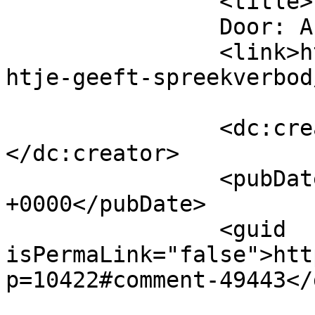
		<title>

		Door: Annabel		</title>

		<link>https://www.beatrijs.com/nic
htje-geeft-spreekverbod
		<dc:creator><![CDATA[Annabel]]>
</dc:creator>

		<pubDate>Sun, 21 Jun 2020 12:16:35 
+0000</pubDate>

		<guid 
isPermaLink="false">htt
p=10422#comment-49443</