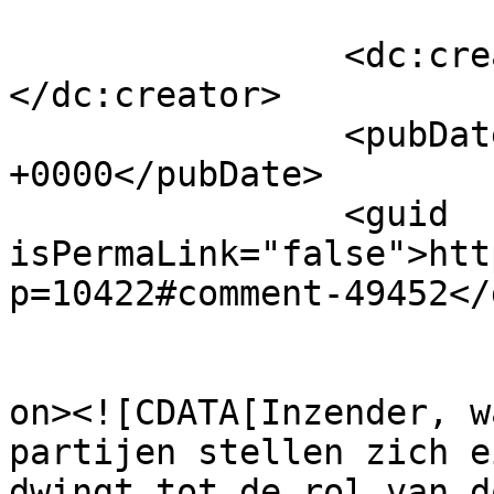
		<dc:creator><![CDATA[CH]]>
</dc:creator>

		<pubDate>Mon, 22 Jun 2020 09:05:43 
+0000</pubDate>

		<guid 
isPermaLink="false">htt
p=10422#comment-49452</
					<de
on><![CDATA[Inzender, w
partijen stellen zich e
dwingt tot de rol van d