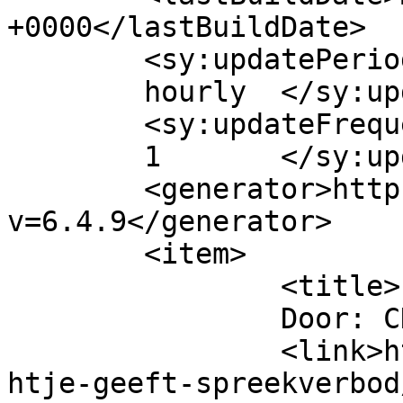
+0000</lastBuildDate>

	<sy:updatePeriod>

	hourly	</sy:updatePeriod>

	<sy:updateFrequency>

	1	</sy:updateFrequency>

	<generator>https://wordpress.org/?
v=6.4.9</generator>

	<item>

		<title>

		Door: CH		</title>

		<link>https://www.beatrijs.com/nic
htje-geeft-spreekverbod