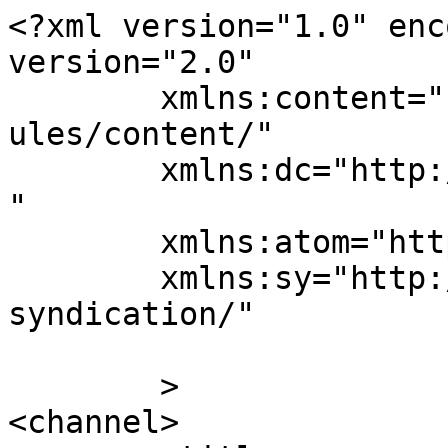
<?xml version="1.0" enc
version="2.0"

	xmlns:content="http://purl.org/rss/1.0/mod
ules/content/"

	xmlns:dc="http://purl.org/dc/elements/1.1/
"

	xmlns:atom="http://www.w3.org/2005/Atom"

	xmlns:sy="http://purl.org/rss/1.0/modules/
syndication/"

	>

<channel>
