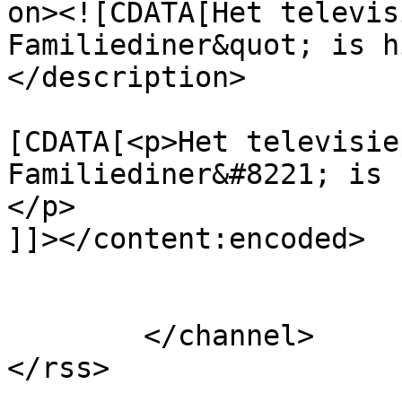
on><![CDATA[Het televis
Familiediner&quot; is h
</description>

			<content:encoded><
[CDATA[<p>Het televisie
Familiediner&#8221; is 
</p>

]]></content:encoded>

			</item>
	</channel>
