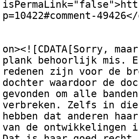
isPermaLink="false">htt
p=10422#comment-49426</
					<de
on><![CDATA[Sorry, maar
plank behoorlijk mis. E
redenen zijn voor de br
dochter waardoor de doc
gevonden om alle banden
verbreken. Zelfs in die
hebben dat anderen haar
van de ontwikkelingen i
Dat is haar goed recht.