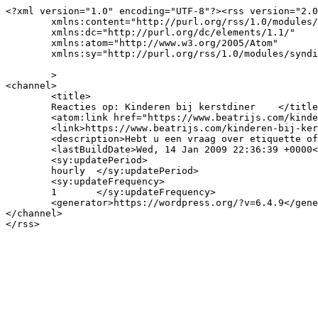
<?xml version="1.0" encoding="UTF-8"?><rss version="2.0
	xmlns:content="http://purl.org/rss/1.0/modules/content/"

	xmlns:dc="http://purl.org/dc/elements/1.1/"

	xmlns:atom="http://www.w3.org/2005/Atom"

	xmlns:sy="http://purl.org/rss/1.0/modules/syndication/"

	>

<channel>

	<title>

	Reacties op: Kinderen bij kerstdiner	</title>

	<atom:link href="https://www.beatrijs.com/kinderen-bij-kerstdiner/feed/" rel="self" type="application/rss+xml" />

	<link>https://www.beatrijs.com/kinderen-bij-kerstdiner/</link>

	<description>Hebt u een vraag over etiquette of (in)correct gedrag van uzelf of anderen? Beatrijs weet raad!</description>

	<lastBuildDate>Wed, 14 Jan 2009 22:36:39 +0000</lastBuildDate>

	<sy:updatePeriod>

	hourly	</sy:updatePeriod>

	<sy:updateFrequency>

	1	</sy:updateFrequency>

	<generator>https://wordpress.org/?v=6.4.9</generator>

</channel>
