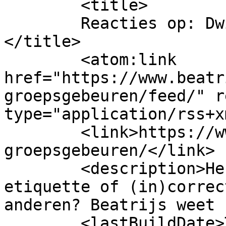
	<title>

	Reacties op: Dwingend groepsgebeuren	
</title>

	<atom:link 
href="https://www.beatr
groepsgebeuren/feed/" r
type="application/rss+x
	<link>https://www.beatrijs.com/dwingend-
groepsgebeuren/</link>

	<description>Hebt u een vraag over 
etiquette of (in)correc
anderen? Beatrijs weet 
	<lastBuildDate>Tue, 21 Jul 2015 10:32:21 