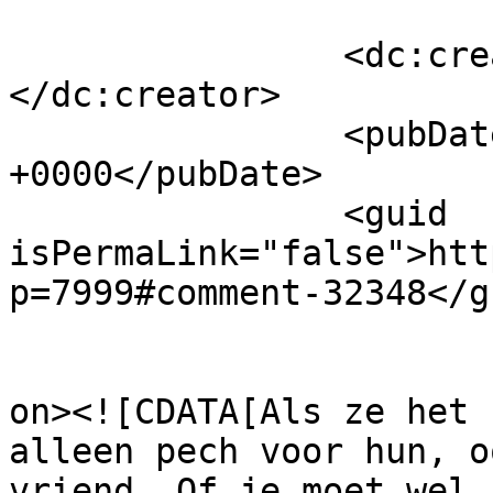
		<dc:creator><![CDATA[elle]]>
</dc:creator>

		<pubDate>Tue, 21 Jul 2015 10:32:21 
+0000</pubDate>

		<guid 
isPermaLink="false">htt
p=7999#comment-32348</gu
					<de
on><![CDATA[Als ze het 
alleen pech voor hun, o
vriend. Of je moet wel 