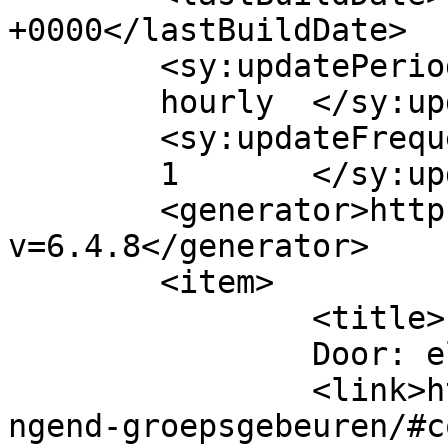
+0000</lastBuildDate>

	<sy:updatePeriod>

	hourly	</sy:updatePeriod>

	<sy:updateFrequency>

	1	</sy:updateFrequency>

	<generator>https://wordpress.org/?
v=6.4.8</generator>

	<item>

		<title>

		Door: elle		</title>

		<link>https://www.beatrijs.com/dwi
ngend-groepsgebeuren/#c