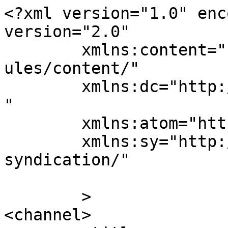
<?xml version="1.0" enc
version="2.0"

	xmlns:content="http://purl.org/rss/1.0/mod
ules/content/"

	xmlns:dc="http://purl.org/dc/elements/1.1/
"

	xmlns:atom="http://www.w3.org/2005/Atom"

	xmlns:sy="http://purl.org/rss/1.0/modules/
syndication/"

	>

<channel>
