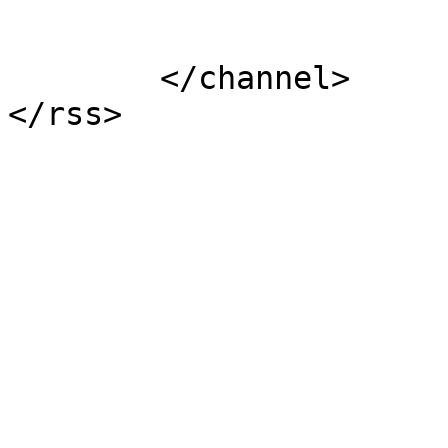
			</item>
	</channel>
